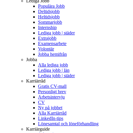
Lediga Jobb
Populära Jobb
Deltidsjobb
Heltidsjobb
Sommarjobb
Internship
Lediga jobb | städer
Extrajobb
Examensarbete
Volontär
Jobba hemifrån
Jobba
Alla lediga jobb
Lediga jobb | län
Lediga jobb | städer
Karriärråd
Gratis CV-mall
Personligt brev
Arbetsintervju
CV
Ny på jobbet
Alla Karriärråd
LinkedIn-tips
Lönesamtal och löneförhandling
Karriärguide