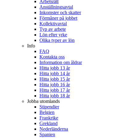
Arbetsrätt
Anställningsavtal
Inkomster och skatter
Förmåner på jobbet
Kollektivavtal
Typ av arbete
Lön efter yrke
Olika typer av lön
Info
FAQ
Kontakta oss
Information om åldrar
Hitta jobb 13 år
Hitta jobb 14 år
Hitta jobb 15 år
Hitta jobb 16 år
Hitta jobb 17 år
Hitta jobb 18 år
Jobba utomlands
Stipendier
Belgien
Frankrike
Grekland
Nederländerna
Spanien