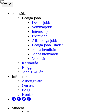
Jobbsökande
Lediga jobb
Deltidsjobb
Sommarjobb
Internship
Extrajobb
Alla lediga jobb
Lediga jobb | städer
Jobba hemifrån
Jobba utomlands
Volontär
Karriärråd
Blogg
Jobb 13-18år
Information
Arbetsgivare
Om oss
FAQ
Kontakt
Student