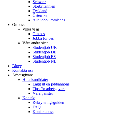
Schweiz
Storbritannien
Tyskland
Österrike
Alla jobb utomlands
Om oss
Vilka vi är
Om oss
Jobba för oss
Våra andra siter
Studentjob UK
Studentjob DE
Studentjob ES
Studentjob NL
Blogg
Kontakta oss
Arbetsgivare
Hitta kandidater
Lägg ut en jobbannons
Tips för arbetsgivare
Våra tjänster
Kontakt
Rekryteringsguiden
FAQ
Kontakta oss