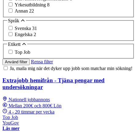
Yrkesutbildning
8
Annan
22
Språk
Svenska
31
Engelska
2
Etikett
Top Job
Rensa filter
Använd filter
Ja, maila mig när det dyker upp jobb som matchar min sökning!
Extrajobb hemifrån - Tjäna pengar med
undersökningar
Nationell jobbannons
Mellan 200€ och 800€ Lön
4 - 20 timmar per vecka
Top Job
YouGov
Läs mer