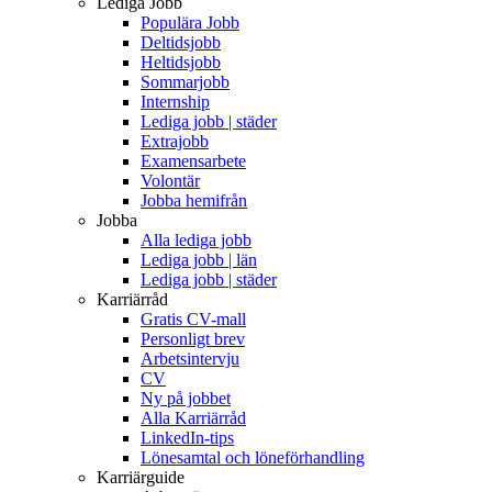
Lediga Jobb
Populära Jobb
Deltidsjobb
Heltidsjobb
Sommarjobb
Internship
Lediga jobb | städer
Extrajobb
Examensarbete
Volontär
Jobba hemifrån
Jobba
Alla lediga jobb
Lediga jobb | län
Lediga jobb | städer
Karriärråd
Gratis CV-mall
Personligt brev
Arbetsintervju
CV
Ny på jobbet
Alla Karriärråd
LinkedIn-tips
Lönesamtal och löneförhandling
Karriärguide