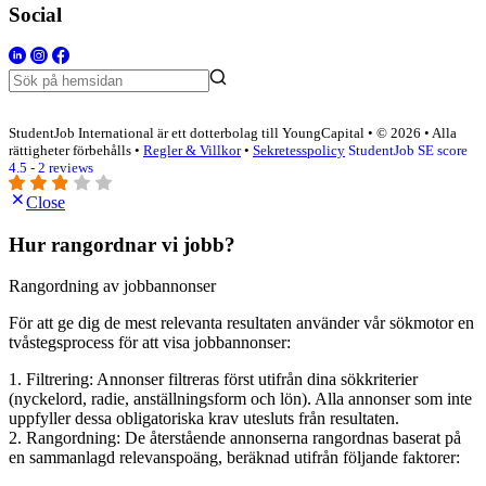
Social
StudentJob International är ett dotterbolag till YoungCapital • © 2026 • Alla
rättigheter förbehålls •
Regler & Villkor
•
Sekretesspolicy
StudentJob SE score
4.5 - 2 reviews
Close
Hur rangordnar vi jobb?
Rangordning av jobbannonser
För att ge dig de mest relevanta resultaten använder vår sökmotor en
tvåstegsprocess för att visa jobbannonser:
1. Filtrering: Annonser filtreras först utifrån dina sökkriterier
(nyckelord, radie, anställningsform och lön). Alla annonser som inte
uppfyller dessa obligatoriska krav utesluts från resultaten.
2. Rangordning: De återstående annonserna rangordnas baserat på
en sammanlagd relevanspoäng, beräknad utifrån följande faktorer: