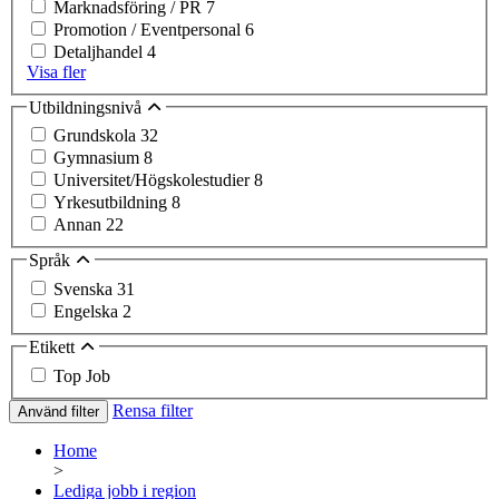
Marknadsföring / PR
7
Promotion / Eventpersonal
6
Detaljhandel
4
Visa fler
Utbildningsnivå
Grundskola
32
Gymnasium
8
Universitet/Högskolestudier
8
Yrkesutbildning
8
Annan
22
Språk
Svenska
31
Engelska
2
Etikett
Top Job
Rensa filter
Använd filter
Home
>
Lediga jobb i region