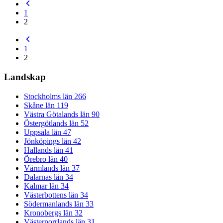
1
2
1
2
Landskap
Stockholms län
266
Skåne län
119
Västra Götalands län
90
Östergötlands län
52
Uppsala län
47
Jönköpings län
42
Hallands län
41
Örebro län
40
Värmlands län
37
Dalarnas län
34
Kalmar län
34
Västerbottens län
34
Södermanlands län
33
Kronobergs län
32
Västernorrlands län
31