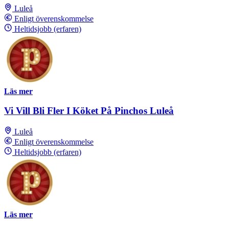
Luleå
Enligt överenskommelse
Heltidsjobb (erfaren)
Läs mer
Vi Vill Bli Fler I Köket På Pinchos Luleå
Luleå
Enligt överenskommelse
Heltidsjobb (erfaren)
Läs mer