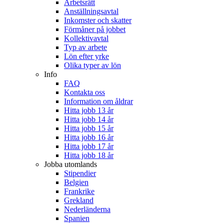
Arbetsrätt
Anställningsavtal
Inkomster och skatter
Förmåner på jobbet
Kollektivavtal
Typ av arbete
Lön efter yrke
Olika typer av lön
Info
FAQ
Kontakta oss
Information om åldrar
Hitta jobb 13 år
Hitta jobb 14 år
Hitta jobb 15 år
Hitta jobb 16 år
Hitta jobb 17 år
Hitta jobb 18 år
Jobba utomlands
Stipendier
Belgien
Frankrike
Grekland
Nederländerna
Spanien