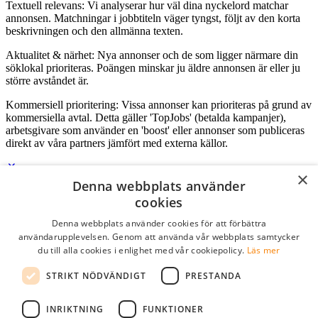
Textuell relevans: Vi analyserar hur väl dina nyckelord matchar
annonsen. Matchningar i jobbtiteln väger tyngst, följt av den korta
beskrivningen och den allmänna texten.
Aktualitet & närhet: Nya annonser och de som ligger närmare din
söklokal prioriteras. Poängen minskar ju äldre annonsen är eller ju
större avståndet är.
Kommersiell prioritering: Vissa annonser kan prioriteras på grund av
kommersiella avtal. Detta gäller 'TopJobs' (betalda kampanjer),
arbetsgivare som använder en 'boost' eller annonser som publiceras
direkt av våra partners jämfört med externa källor.
×
Denna webbplats använder
Logga in som företag
cookies
Denna webbplats använder cookies för att förbättra
E-post
*
användarupplevelsen. Genom att använda vår webbplats samtycker
du till alla cookies i enlighet med vår cookiepolicy.
Läs mer
Lösenord
STRIKT NÖDVÄNDIGT
PRESTANDA
kom ihåg mig
glömt ditt lösenord?
logga in
INRIKTNING
FUNKTIONER