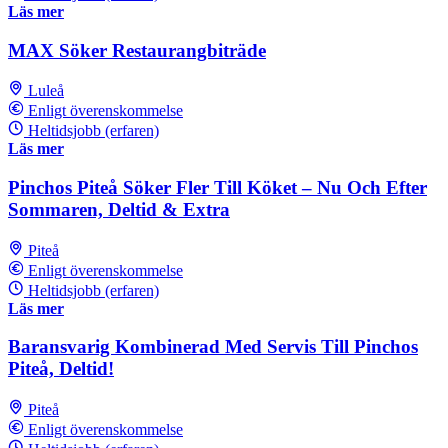
Läs mer
MAX Söker Restaurangbiträde
Luleå
Enligt överenskommelse
Heltidsjobb (erfaren)
Läs mer
Pinchos Piteå Söker Fler Till Köket – Nu Och Efter
Sommaren, Deltid & Extra
Piteå
Enligt överenskommelse
Heltidsjobb (erfaren)
Läs mer
Baransvarig Kombinerad Med Servis Till Pinchos
Piteå, Deltid!
Piteå
Enligt överenskommelse