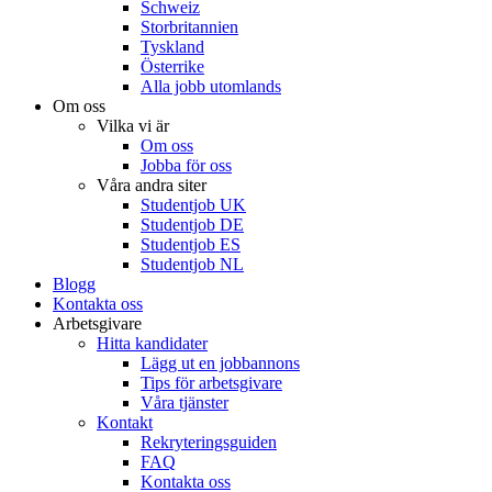
Schweiz
Storbritannien
Tyskland
Österrike
Alla jobb utomlands
Om oss
Vilka vi är
Om oss
Jobba för oss
Våra andra siter
Studentjob UK
Studentjob DE
Studentjob ES
Studentjob NL
Blogg
Kontakta oss
Arbetsgivare
Hitta kandidater
Lägg ut en jobbannons
Tips för arbetsgivare
Våra tjänster
Kontakt
Rekryteringsguiden
FAQ
Kontakta oss