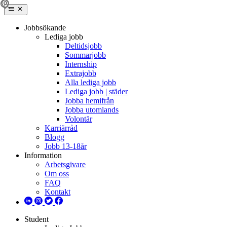
Jobbsökande
Lediga jobb
Deltidsjobb
Sommarjobb
Internship
Extrajobb
Alla lediga jobb
Lediga jobb | städer
Jobba hemifrån
Jobba utomlands
Volontär
Karriärråd
Blogg
Jobb 13-18år
Information
Arbetsgivare
Om oss
FAQ
Kontakt
Student