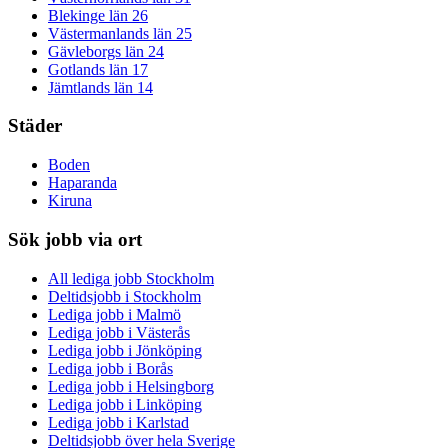
Blekinge län
26
Västermanlands län
25
Gävleborgs län
24
Gotlands län
17
Jämtlands län
14
Städer
Boden
Haparanda
Kiruna
Sök jobb via ort
All lediga jobb Stockholm
Deltidsjobb i Stockholm
Lediga jobb i Malmö
Lediga jobb i Västerås
Lediga jobb i Jönköping
Lediga jobb i Borås
Lediga jobb i Helsingborg
Lediga jobb i Linköping
Lediga jobb i Karlstad
Deltidsjobb över hela Sverige