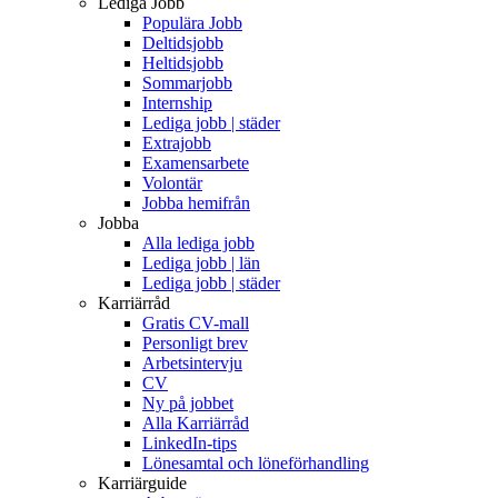
Lediga Jobb
Populära Jobb
Deltidsjobb
Heltidsjobb
Sommarjobb
Internship
Lediga jobb | städer
Extrajobb
Examensarbete
Volontär
Jobba hemifrån
Jobba
Alla lediga jobb
Lediga jobb | län
Lediga jobb | städer
Karriärråd
Gratis CV-mall
Personligt brev
Arbetsintervju
CV
Ny på jobbet
Alla Karriärråd
LinkedIn-tips
Lönesamtal och löneförhandling
Karriärguide