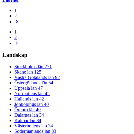
Läs mer
1
2
1
2
Landskap
Stockholms län
271
Skåne län
125
Västra Götalands län
92
Östergötlands län
54
Uppsala län
47
Norrbottens län
45
Hallands län
42
Jönköpings län
40
Örebro län
40
Dalarnas län
34
Kalmar län
34
Västerbottens län
34
Södermanlands län
33