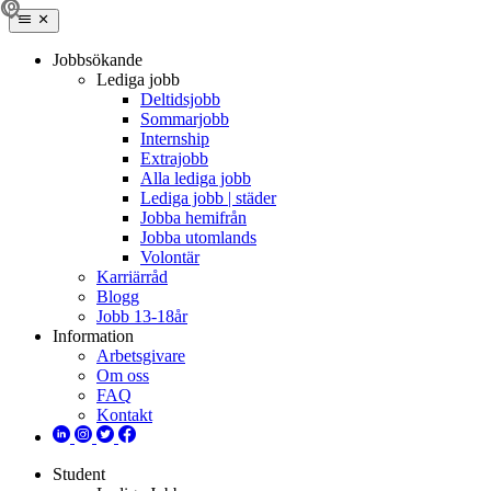
Jobbsökande
Lediga jobb
Deltidsjobb
Sommarjobb
Internship
Extrajobb
Alla lediga jobb
Lediga jobb | städer
Jobba hemifrån
Jobba utomlands
Volontär
Karriärråd
Blogg
Jobb 13-18år
Information
Arbetsgivare
Om oss
FAQ
Kontakt
Student