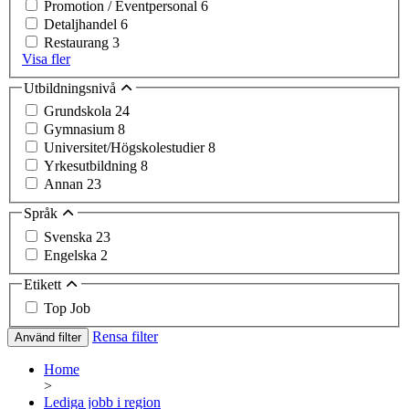
Promotion / Eventpersonal
6
Detaljhandel
6
Restaurang
3
Visa fler
Utbildningsnivå
Grundskola
24
Gymnasium
8
Universitet/Högskolestudier
8
Yrkesutbildning
8
Annan
23
Språk
Svenska
23
Engelska
2
Etikett
Top Job
Rensa filter
Använd filter
Home
>
Lediga jobb i region