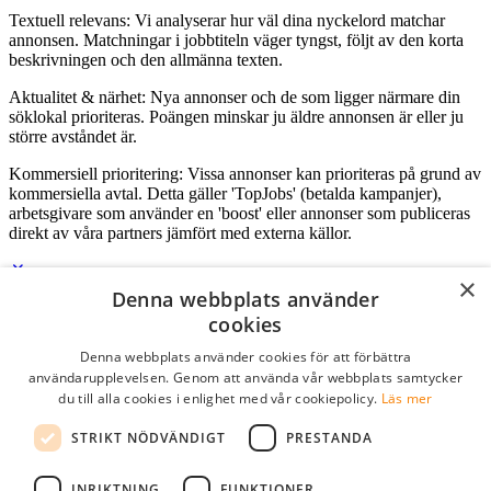
Textuell relevans: Vi analyserar hur väl dina nyckelord matchar
annonsen. Matchningar i jobbtiteln väger tyngst, följt av den korta
beskrivningen och den allmänna texten.
Aktualitet & närhet: Nya annonser och de som ligger närmare din
söklokal prioriteras. Poängen minskar ju äldre annonsen är eller ju
större avståndet är.
Kommersiell prioritering: Vissa annonser kan prioriteras på grund av
kommersiella avtal. Detta gäller 'TopJobs' (betalda kampanjer),
arbetsgivare som använder en 'boost' eller annonser som publiceras
direkt av våra partners jämfört med externa källor.
×
Denna webbplats använder
Logga in som företag
cookies
Denna webbplats använder cookies för att förbättra
E-post
*
användarupplevelsen. Genom att använda vår webbplats samtycker
du till alla cookies i enlighet med vår cookiepolicy.
Läs mer
Lösenord
STRIKT NÖDVÄNDIGT
PRESTANDA
kom ihåg mig
glömt ditt lösenord?
logga in
INRIKTNING
FUNKTIONER