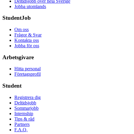
Deltidsjobb över hela Sverige
Jobba utomlands
StudentJob
Om oss
Frågor & Svar
Kontakta oss
Jobba för oss
Arbetsgivare
Hitta personal
Företagsprofil
Student
Registrera dig
Deltidsjobb
Sommarjobb
Internship
Tips & råd
Partners
F.A.Q.