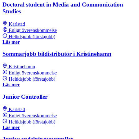
Doctoral student in Media and Communication
Studies
Karlstad
Enligt överenskommelse
Heltidsjobb (förstajobb)
Läs mer
Sommarjobb bildistributör i Kristinehamn
Kristinehamn
Enligt överenskommelse
Heltidsjobb (förstajobb)
Läs mer
Junior Controller
Karlstad
Enligt överenskommelse
Heltidsjobb (förstajobb)
Läs mer