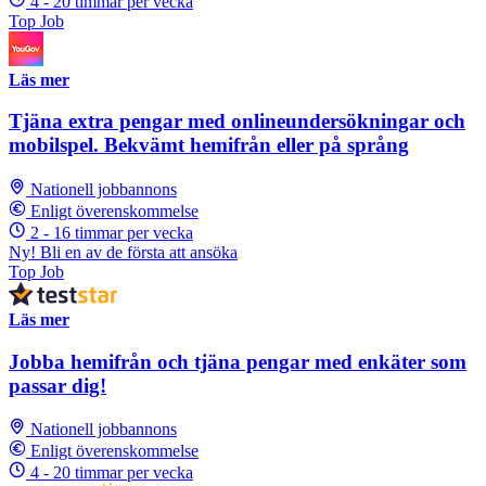
4 - 20 timmar per vecka
Top Job
Läs mer
Tjäna extra pengar med onlineundersökningar och
mobilspel. Bekvämt hemifrån eller på språng
Nationell jobbannons
Enligt överenskommelse
2 - 16 timmar per vecka
Ny! Bli en av de första att ansöka
Top Job
Läs mer
Jobba hemifrån och tjäna pengar med enkäter som
passar dig!
Nationell jobbannons
Enligt överenskommelse
4 - 20 timmar per vecka