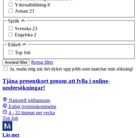
Yrkesutbildning
8
Annan
23
Språk
Svenska
23
Engelska
2
Etikett
Top Job
Rensa filter
Använd filter
Ja, maila mig när det dyker upp jobb som matchar min sökning!
Tjäna presentkort genom att fylla i online-
undersökningar!
Nationell jobbannons
Enligt överenskommelse
4 - 32 timmar per vecka
Top Job
Läs mer