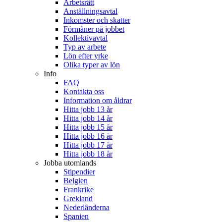
Arbetsrätt
Anställningsavtal
Inkomster och skatter
Förmåner på jobbet
Kollektivavtal
Typ av arbete
Lön efter yrke
Olika typer av lön
Info
FAQ
Kontakta oss
Information om åldrar
Hitta jobb 13 år
Hitta jobb 14 år
Hitta jobb 15 år
Hitta jobb 16 år
Hitta jobb 17 år
Hitta jobb 18 år
Jobba utomlands
Stipendier
Belgien
Frankrike
Grekland
Nederländerna
Spanien