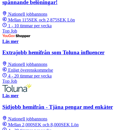
spännande belöningar!
Nationell jobbannons
Mellan 115SEK och 2,875SEK Lön
1 - 10 timmar per vecka
Top Job
Läs mer
Extrajobb hemifrån som Toluna influencer
Nationell jobbannons
Enligt överenskommelse
4 - 20 timmar per vecka
Top Job
Läs mer
Sidjobb hemifrån - Tjäna pengar med enkäter
Nationell jobbannons
Mellan 2,000SEK och 8,000SEK Lön