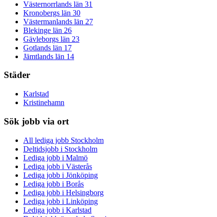
Västernorrlands län
31
Kronobergs län
30
Västermanlands län
27
Blekinge län
26
Gävleborgs län
23
Gotlands län
17
Jämtlands län
14
Städer
Karlstad
Kristinehamn
Sök jobb via ort
All lediga jobb Stockholm
Deltidsjobb i Stockholm
Lediga jobb i Malmö
Lediga jobb i Västerås
Lediga jobb i Jönköping
Lediga jobb i Borås
Lediga jobb i Helsingborg
Lediga jobb i Linköping
Lediga jobb i Karlstad