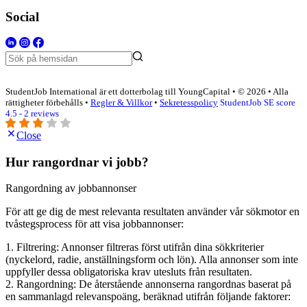
Social
StudentJob International är ett dotterbolag till YoungCapital • © 2026 • Alla
rättigheter förbehålls •
Regler & Villkor
•
Sekretesspolicy
StudentJob SE score
4.5 - 2 reviews
Close
Hur rangordnar vi jobb?
Rangordning av jobbannonser
För att ge dig de mest relevanta resultaten använder vår sökmotor en
tvåstegsprocess för att visa jobbannonser:
1. Filtrering: Annonser filtreras först utifrån dina sökkriterier
(nyckelord, radie, anställningsform och lön). Alla annonser som inte
uppfyller dessa obligatoriska krav utesluts från resultaten.
2. Rangordning: De återstående annonserna rangordnas baserat på
en sammanlagd relevanspoäng, beräknad utifrån följande faktorer: