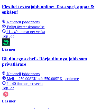
Flexibelt extrajobb online: Testa spel, appar &
enkäter!
Nationell jobbannons
Enligt överenskommelse
11 - 40 timmar per vecka
Top Job
Läs mer
Bli din egna chef - Börja ditt nya jobb som
privatlärare
Nationell jobbannons
Mellan 250.00SEK och 550.00SEK per timme
1 - 40 timmar per vecka
Top Job
Läs mer