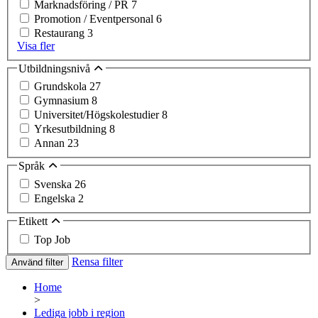
Marknadsföring / PR
7
Promotion / Eventpersonal
6
Restaurang
3
Visa fler
Utbildningsnivå
Grundskola
27
Gymnasium
8
Universitet/Högskolestudier
8
Yrkesutbildning
8
Annan
23
Språk
Svenska
26
Engelska
2
Etikett
Top Job
Rensa filter
Använd filter
Home
>
Lediga jobb i region