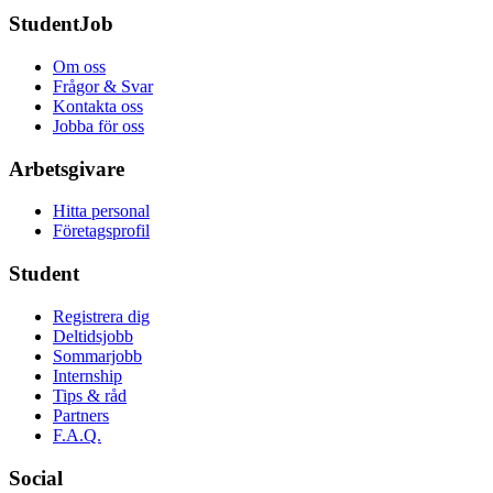
StudentJob
Om oss
Frågor & Svar
Kontakta oss
Jobba för oss
Arbetsgivare
Hitta personal
Företagsprofil
Student
Registrera dig
Deltidsjobb
Sommarjobb
Internship
Tips & råd
Partners
F.A.Q.
Social