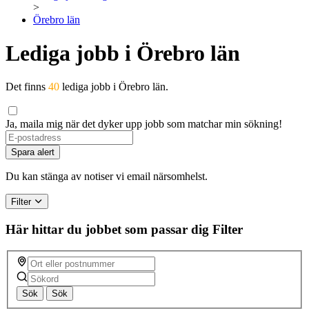
>
Örebro län
Lediga jobb i Örebro län
Det finns
40
lediga jobb i Örebro län.
Ja, maila mig när det dyker upp jobb som matchar min sökning!
If
you
Spara alert
are
a
Du kan stänga av notiser vi email närsomhelst.
human,
ignore
Filter
this
field
Här hittar du jobbet som passar dig
Filter
Sök
Sök