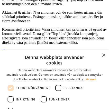
beskrivningen och den allmänna texten.
Aktualitet & närhet: Nya annonser och de som ligger närmare din
söklokal prioriteras. Poängen minskar ju äldre annonsen är eller ju
större avståndet är.
Kommersiell prioritering: Vissa annonser kan prioriteras på grund av
kommersiella avtal. Detta gäller 'TopJobs' (betalda kampanjer),
arbetsgivare som använder en 'boost' eller annonser som publiceras
direkt av våra partners jämfört med externa källor.
×
Denna webbplats använder
Logga in som företag
cookies
Denna webbplats använder cookies för att förbättra
E-post
*
användarupplevelsen. Genom att använda vår webbplats samtycker
du till alla cookies i enlighet med vår cookiepolicy.
Läs mer
Lösenord
STRIKT NÖDVÄNDIGT
PRESTANDA
kom ihåg mig
glömt ditt lösenord?
logga in
INRIKTNING
FUNKTIONER
Kostnadsfri företagsprofil