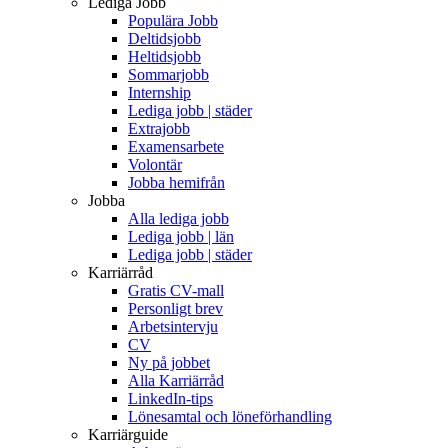
Lediga Jobb
Populära Jobb
Deltidsjobb
Heltidsjobb
Sommarjobb
Internship
Lediga jobb | städer
Extrajobb
Examensarbete
Volontär
Jobba hemifrån
Jobba
Alla lediga jobb
Lediga jobb | län
Lediga jobb | städer
Karriärråd
Gratis CV-mall
Personligt brev
Arbetsintervju
CV
Ny på jobbet
Alla Karriärråd
LinkedIn-tips
Lönesamtal och löneförhandling
Karriärguide