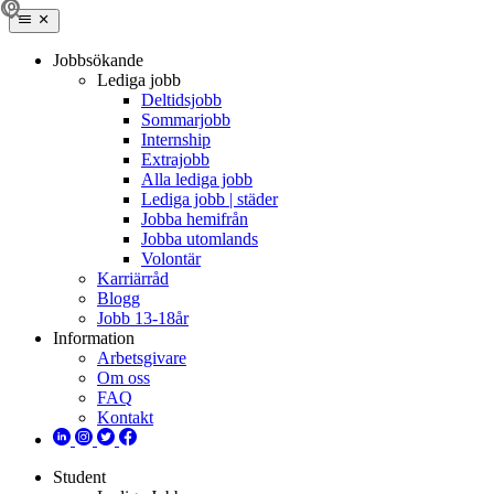
Jobbsökande
Lediga jobb
Deltidsjobb
Sommarjobb
Internship
Extrajobb
Alla lediga jobb
Lediga jobb | städer
Jobba hemifrån
Jobba utomlands
Volontär
Karriärråd
Blogg
Jobb 13-18år
Information
Arbetsgivare
Om oss
FAQ
Kontakt
Student