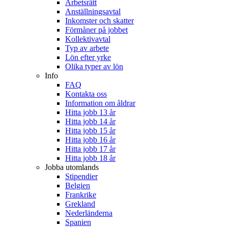
Arbetsrätt
Anställningsavtal
Inkomster och skatter
Förmåner på jobbet
Kollektivavtal
Typ av arbete
Lön efter yrke
Olika typer av lön
Info
FAQ
Kontakta oss
Information om åldrar
Hitta jobb 13 år
Hitta jobb 14 år
Hitta jobb 15 år
Hitta jobb 16 år
Hitta jobb 17 år
Hitta jobb 18 år
Jobba utomlands
Stipendier
Belgien
Frankrike
Grekland
Nederländerna
Spanien