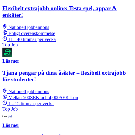
Flexibelt extrajobb online: Testa spel, appar &
enkäter!
Nationell jobbannons
Enligt överenskommelse
11 - 40 timmar per vecka
Top Job
Läs mer
Tjäna pengar på dina åsikter – flexibelt extrajobb
för studenter!
Nationell jobbannons
Mellan 500SEK och 4,000SEK Lön
1 - 15 timmar per vecka
Top Job
Läs mer