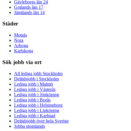
Gävleborgs län
24
Gotlands län
17
Jämtlands län
14
Städer
Motala
Nora
Arboga
Karlskoga
Sök jobb via ort
All lediga jobb Stockholm
Deltidsjobb i Stockholm
Lediga jobb i Malmö
Lediga jobb i Västerås
Lediga jobb i Jönköping
Lediga jobb i Borås
Lediga jobb i Helsingborg
Lediga jobb i Linköping
Lediga jobb i Karlstad
Deltidsjobb över hela Sverige
Jobba utomlands