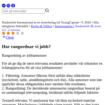
StudentJob International är ett dotterbolag till YoungCapital • © 2026 • Alla
rättigheter förbehålls •
Regler & Villkor
•
Sekretesspolicy
StudentJob SE score
4.5 - 2 reviews
Close
Hur rangordnar vi jobb?
Rangordning av jobbannonser
För att ge dig de mest relevanta resultaten använder vår sökmotor en
tvåstegsprocess för att visa jobbannonser:
1. Filtrering: Annonser filtreras först utifrån dina sökkriterier
(nyckelord, radie, anställningsform och lön). Alla annonser som inte
uppfyller dessa obligatoriska krav utesluts från resultaten.
2. Rangordning: De återstående annonserna rangordnas baserat på
en sammanlagd relevanspoäng, beräknad utifrån följande faktorer:
Textuell relevans: Vi analyserar hur väl dina nyckelord matchar
annonsen. Matchningar i jobbtiteln väger tyngst, följt av den korta