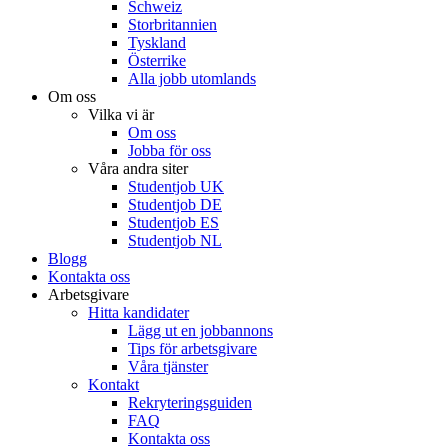
Schweiz
Storbritannien
Tyskland
Österrike
Alla jobb utomlands
Om oss
Vilka vi är
Om oss
Jobba för oss
Våra andra siter
Studentjob UK
Studentjob DE
Studentjob ES
Studentjob NL
Blogg
Kontakta oss
Arbetsgivare
Hitta kandidater
Lägg ut en jobbannons
Tips för arbetsgivare
Våra tjänster
Kontakt
Rekryteringsguiden
FAQ
Kontakta oss