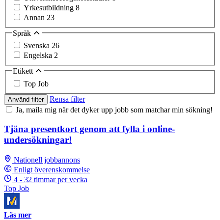
Yrkesutbildning
8
Annan
23
Språk
Svenska
26
Engelska
2
Etikett
Top Job
Rensa filter
Använd filter
Ja, maila mig när det dyker upp jobb som matchar min sökning!
Tjäna presentkort genom att fylla i online-
undersökningar!
Nationell jobbannons
Enligt överenskommelse
4 - 32 timmar per vecka
Top Job
Läs mer