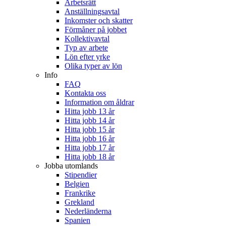
Arbetsrätt
Anställningsavtal
Inkomster och skatter
Förmåner på jobbet
Kollektivavtal
Typ av arbete
Lön efter yrke
Olika typer av lön
Info
FAQ
Kontakta oss
Information om åldrar
Hitta jobb 13 år
Hitta jobb 14 år
Hitta jobb 15 år
Hitta jobb 16 år
Hitta jobb 17 år
Hitta jobb 18 år
Jobba utomlands
Stipendier
Belgien
Frankrike
Grekland
Nederländerna
Spanien