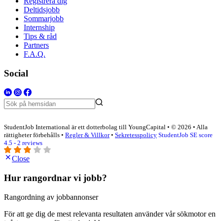
Registrera dig
Deltidsjobb
Sommarjobb
Internship
Tips & råd
Partners
F.A.Q.
Social
StudentJob International är ett dotterbolag till YoungCapital • © 2026 • Alla
rättigheter förbehålls •
Regler & Villkor
•
Sekretesspolicy
StudentJob SE score
4.5 - 2 reviews
Close
Hur rangordnar vi jobb?
Rangordning av jobbannonser
För att ge dig de mest relevanta resultaten använder vår sökmotor en