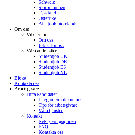
Schweiz
Storbritannien
Tyskland
Österrike
Alla jobb utomlands
Om oss
Vilka vi är
Om oss
Jobba för oss
Våra andra siter
Studentjob UK
Studentjob DE
Studentjob ES
Studentjob NL
Blogg
Kontakta oss
Arbetsgivare
Hitta kandidater
Lägg ut en jobbannons
Tips för arbetsgivare
Våra tjänster
Kontakt
Rekryteringsguiden
FAQ
Kontakta oss