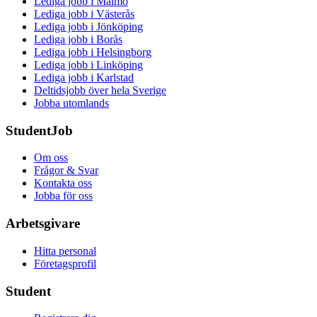
Lediga jobb i Malmö
Lediga jobb i Västerås
Lediga jobb i Jönköping
Lediga jobb i Borås
Lediga jobb i Helsingborg
Lediga jobb i Linköping
Lediga jobb i Karlstad
Deltidsjobb över hela Sverige
Jobba utomlands
StudentJob
Om oss
Frågor & Svar
Kontakta oss
Jobba för oss
Arbetsgivare
Hitta personal
Företagsprofil
Student