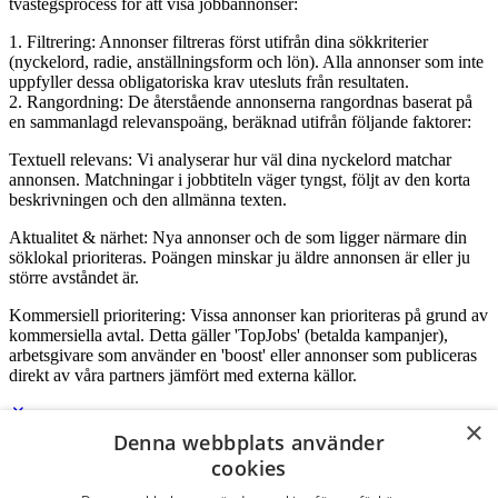
tvåstegsprocess för att visa jobbannonser:
1. Filtrering: Annonser filtreras först utifrån dina sökkriterier
(nyckelord, radie, anställningsform och lön). Alla annonser som inte
uppfyller dessa obligatoriska krav utesluts från resultaten.
2. Rangordning: De återstående annonserna rangordnas baserat på
en sammanlagd relevanspoäng, beräknad utifrån följande faktorer:
Textuell relevans: Vi analyserar hur väl dina nyckelord matchar
annonsen. Matchningar i jobbtiteln väger tyngst, följt av den korta
beskrivningen och den allmänna texten.
Aktualitet & närhet: Nya annonser och de som ligger närmare din
söklokal prioriteras. Poängen minskar ju äldre annonsen är eller ju
större avståndet är.
Kommersiell prioritering: Vissa annonser kan prioriteras på grund av
kommersiella avtal. Detta gäller 'TopJobs' (betalda kampanjer),
arbetsgivare som använder en 'boost' eller annonser som publiceras
direkt av våra partners jämfört med externa källor.
×
Denna webbplats använder
Logga in som företag
cookies