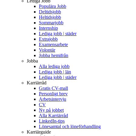
Lediga Jobb
Populära Jobb
Deltidsjobb
Heltidsjobb
Sommarjobb
Internship
Lediga jobb | städer
Extrajobb
Examensarbete
Volontär
Jobba hemifrån
Jobba
Alla lediga jobb
Lediga jobb | län
Lediga jobb | städer
Karriärråd
Gratis CV-mall
Personligt brev
Arbetsintervju
CV
Ny på jobbet
Alla Karriärråd
LinkedIn-tips
Lönesamtal och löneförhandling
Karriärguide