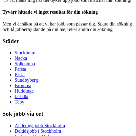
Ja, maila mig när det dyker upp jobb som matchar min sökning!
Tyvärr hittade vi inget resultat för din sökning
Men vi är säkra på att vi har jobb som passar dig. Spara din sökning
och få jobberbjudande på din mejl eller ändra din sökning
Städer
Stockholm
Nacka
Sollentuna
Farsta
Kista
Sundbyberg
Bromma
Huddinge
Jarfalla
Taby
Sök jobb via ort
All lediga jobb Stockholm
Deltidsjobb i Stockholm