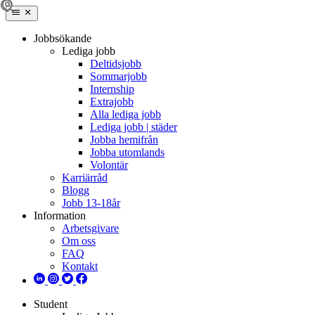
Jobbsökande
Lediga jobb
Deltidsjobb
Sommarjobb
Internship
Extrajobb
Alla lediga jobb
Lediga jobb | städer
Jobba hemifrån
Jobba utomlands
Volontär
Karriärråd
Blogg
Jobb 13-18år
Information
Arbetsgivare
Om oss
FAQ
Kontakt
Student