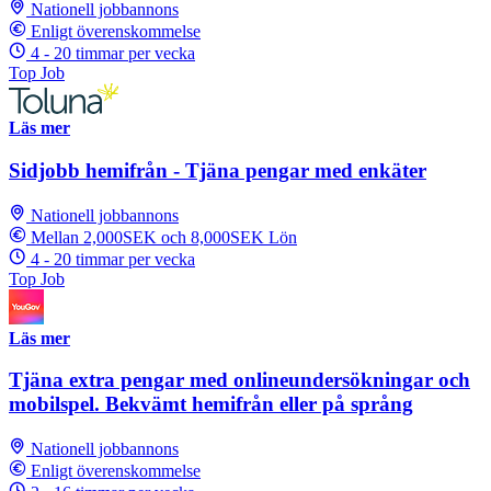
Nationell jobbannons
Enligt överenskommelse
4 - 20 timmar per vecka
Top Job
Läs mer
Sidjobb hemifrån - Tjäna pengar med enkäter
Nationell jobbannons
Mellan 2,000SEK och 8,000SEK Lön
4 - 20 timmar per vecka
Top Job
Läs mer
Tjäna extra pengar med onlineundersökningar och
mobilspel. Bekvämt hemifrån eller på språng
Nationell jobbannons
Enligt överenskommelse