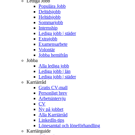
Lediga Jobb
Populära Jobb
Deltidsjobb
Heltidsjobb
Sommarjobb
Internship
Lediga jobb | städer
Extrajobb
Examensarbete
Volontär
Jobba hemifrån
Jobba
Alla lediga jobb
Lediga jobb | län
Lediga jobb | städer
Karriärråd
Gratis CV-mall
Personligt brev
Arbetsintervju
CV
Ny på jobbet
Alla Karriärråd
LinkedIn-tips
Lönesamtal och löneförhandling
Karriärguide