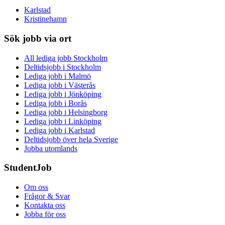
Karlstad
Kristinehamn
Sök jobb via ort
All lediga jobb Stockholm
Deltidsjobb i Stockholm
Lediga jobb i Malmö
Lediga jobb i Västerås
Lediga jobb i Jönköping
Lediga jobb i Borås
Lediga jobb i Helsingborg
Lediga jobb i Linköping
Lediga jobb i Karlstad
Deltidsjobb över hela Sverige
Jobba utomlands
StudentJob
Om oss
Frågor & Svar
Kontakta oss
Jobba för oss