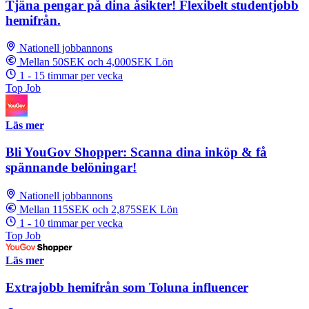
Tjäna pengar på dina åsikter! Flexibelt studentjobb
hemifrån.
Nationell jobbannons
Mellan 50SEK och 4,000SEK Lön
1 - 15 timmar per vecka
Top Job
Läs mer
Bli YouGov Shopper: Scanna dina inköp & få
spännande belöningar!
Nationell jobbannons
Mellan 115SEK och 2,875SEK Lön
1 - 10 timmar per vecka
Top Job
Läs mer
Extrajobb hemifrån som Toluna influencer