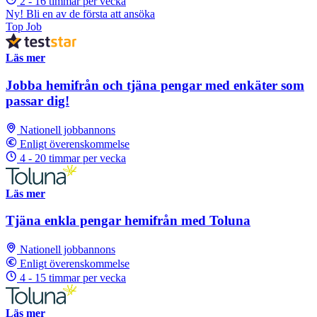
2 - 16 timmar per vecka
Ny! Bli en av de första att ansöka
Top Job
Läs mer
Jobba hemifrån och tjäna pengar med enkäter som
passar dig!
Nationell jobbannons
Enligt överenskommelse
4 - 20 timmar per vecka
Läs mer
Tjäna enkla pengar hemifrån med Toluna
Nationell jobbannons
Enligt överenskommelse
4 - 15 timmar per vecka
Läs mer