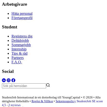
Arbetsgivare
Hitta personal
Företagsprofil
Student
Registrera dig
Deltidsjobb
Sommarjobb
Internship
Tips & råd
Partners
F.A.Q.
Social
StudentJob International är ett dotterbolag till YoungCapital • © 2026 • Alla
rättigheter förbehålls •
Regler & Villkor
•
Sekretesspolicy
StudentJob SE score
4.5 - 2 reviews