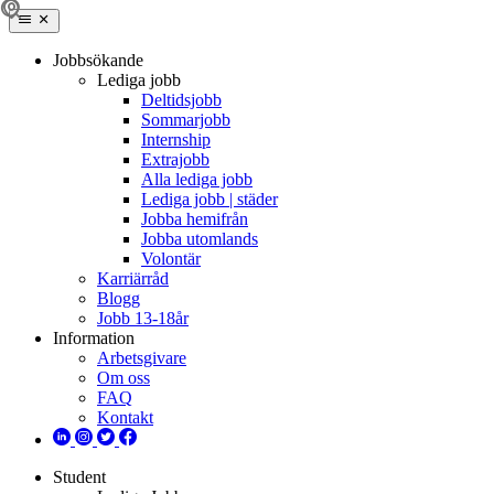
Jobbsökande
Lediga jobb
Deltidsjobb
Sommarjobb
Internship
Extrajobb
Alla lediga jobb
Lediga jobb | städer
Jobba hemifrån
Jobba utomlands
Volontär
Karriärråd
Blogg
Jobb 13-18år
Information
Arbetsgivare
Om oss
FAQ
Kontakt
Student