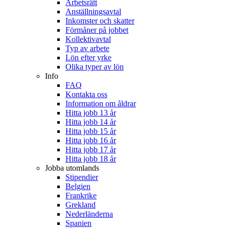
Arbetsrätt
Anställningsavtal
Inkomster och skatter
Förmåner på jobbet
Kollektivavtal
Typ av arbete
Lön efter yrke
Olika typer av lön
Info
FAQ
Kontakta oss
Information om åldrar
Hitta jobb 13 år
Hitta jobb 14 år
Hitta jobb 15 år
Hitta jobb 16 år
Hitta jobb 17 år
Hitta jobb 18 år
Jobba utomlands
Stipendier
Belgien
Frankrike
Grekland
Nederländerna
Spanien