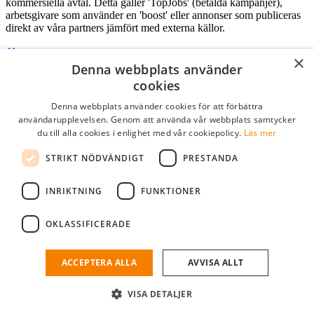
kommersiella avtal. Detta gäller 'TopJobs' (betalda kampanjer),
arbetsgivare som använder en 'boost' eller annonser som publiceras
direkt av våra partners jämfört med externa källor.
×
Denna webbplats använder
Logga in som företag
cookies
Denna webbplats använder cookies för att förbättra
E-post
*
användarupplevelsen. Genom att använda vår webbplats samtycker
du till alla cookies i enlighet med vår cookiepolicy.
Läs mer
Lösenord
STRIKT NÖDVÄNDIGT
PRESTANDA
kom ihåg mig
glömt ditt lösenord?
logga in
INRIKTNING
FUNKTIONER
Kostnadsfri företagsprofil
OKLASSIFICERADE
Om du har företagskonto hos StudentJob SE, kan du enkelt logga in
och söka efter passande kandidater till ditt företag.
ACCEPTERA ALLA
AVVISA ALLT
Har du inte ett företagskonto?
VISA DETALJER
skapa profil gratis