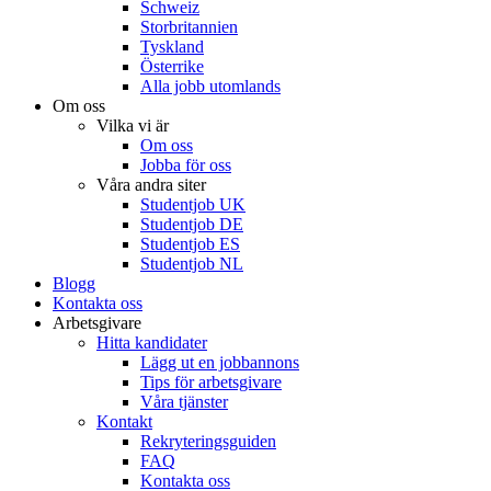
Schweiz
Storbritannien
Tyskland
Österrike
Alla jobb utomlands
Om oss
Vilka vi är
Om oss
Jobba för oss
Våra andra siter
Studentjob UK
Studentjob DE
Studentjob ES
Studentjob NL
Blogg
Kontakta oss
Arbetsgivare
Hitta kandidater
Lägg ut en jobbannons
Tips för arbetsgivare
Våra tjänster
Kontakt
Rekryteringsguiden
FAQ
Kontakta oss