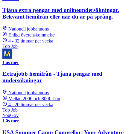
Tjäna extra pengar med onlineundersökningar.
Bekvämt hemifrån eller när du är på språng.
Nationell jobbannons
Enligt överenskommelse
4 - 32 timmar per vecka
Top Job
Läs mer
Extrajobb hemifrån - Tjäna pengar med
undersökningar
Nationell jobbannons
Mellan 200€ och 800€ Lön
4 - 20 timmar per vecka
Top Job
YouGov
Läs mer
USA Summer Camp Counsellor: Your Adventure