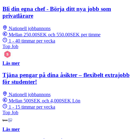
Bli din egna chef - Börja ditt nya jobb som
privatlärare
Nationell jobbannons
Mellan 250.00SEK och 550.00SEK per timme
1 - 40 timmar per vecka
Top Job
Läs mer
Tjäna pengar på dina åsikter – flexibelt extrajobb
för studenter!
Nationell jobbannons
Mellan 500SEK och 4,000SEK Lön
1 - 15 timmar per vecka
Top Job
Läs mer