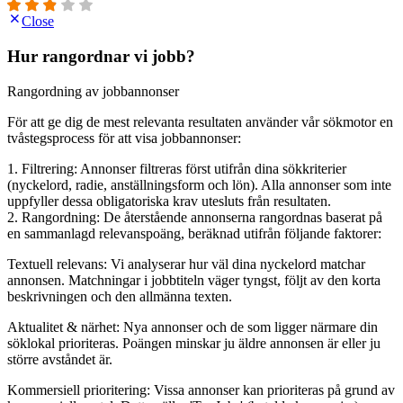
Close
Hur rangordnar vi jobb?
Rangordning av jobbannonser
För att ge dig de mest relevanta resultaten använder vår sökmotor en
tvåstegsprocess för att visa jobbannonser:
1. Filtrering: Annonser filtreras först utifrån dina sökkriterier
(nyckelord, radie, anställningsform och lön). Alla annonser som inte
uppfyller dessa obligatoriska krav utesluts från resultaten.
2. Rangordning: De återstående annonserna rangordnas baserat på
en sammanlagd relevanspoäng, beräknad utifrån följande faktorer:
Textuell relevans: Vi analyserar hur väl dina nyckelord matchar
annonsen. Matchningar i jobbtiteln väger tyngst, följt av den korta
beskrivningen och den allmänna texten.
Aktualitet & närhet: Nya annonser och de som ligger närmare din
söklokal prioriteras. Poängen minskar ju äldre annonsen är eller ju
större avståndet är.
Kommersiell prioritering: Vissa annonser kan prioriteras på grund av