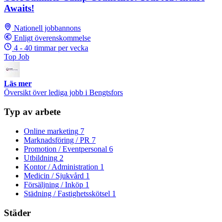
Awaits!
Nationell jobbannons
Enligt överenskommelse
4 - 40 timmar per vecka
Top Job
Läs mer
Översikt över lediga jobb i Bengtsfors
Typ av arbete
Online marketing
7
Marknadsföring / PR
7
Promotion / Eventpersonal
6
Utbildning
2
Kontor / Administration
1
Medicin / Sjukvård
1
Försäljning / Inköp
1
Städning / Fastighetsskötsel
1
Städer