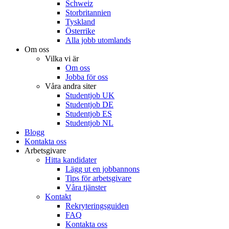
Schweiz
Storbritannien
Tyskland
Österrike
Alla jobb utomlands
Om oss
Vilka vi är
Om oss
Jobba för oss
Våra andra siter
Studentjob UK
Studentjob DE
Studentjob ES
Studentjob NL
Blogg
Kontakta oss
Arbetsgivare
Hitta kandidater
Lägg ut en jobbannons
Tips för arbetsgivare
Våra tjänster
Kontakt
Rekryteringsguiden
FAQ
Kontakta oss