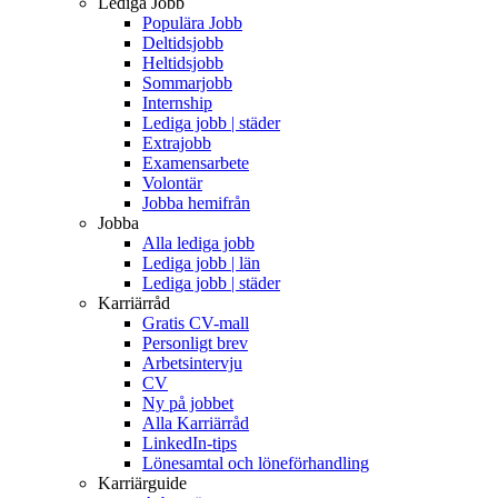
Lediga Jobb
Populära Jobb
Deltidsjobb
Heltidsjobb
Sommarjobb
Internship
Lediga jobb | städer
Extrajobb
Examensarbete
Volontär
Jobba hemifrån
Jobba
Alla lediga jobb
Lediga jobb | län
Lediga jobb | städer
Karriärråd
Gratis CV-mall
Personligt brev
Arbetsintervju
CV
Ny på jobbet
Alla Karriärråd
LinkedIn-tips
Lönesamtal och löneförhandling
Karriärguide