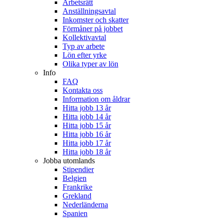
Arbetsrätt
Anställningsavtal
Inkomster och skatter
Förmåner på jobbet
Kollektivavtal
Typ av arbete
Lön efter yrke
Olika typer av lön
Info
FAQ
Kontakta oss
Information om åldrar
Hitta jobb 13 år
Hitta jobb 14 år
Hitta jobb 15 år
Hitta jobb 16 år
Hitta jobb 17 år
Hitta jobb 18 år
Jobba utomlands
Stipendier
Belgien
Frankrike
Grekland
Nederländerna
Spanien