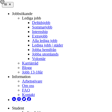
Jobbsökande
Lediga jobb
Deltidsjobb
Sommarjobb
Internship
Extrajobb
Alla lediga jobb
Lediga jobb | städer
Jobba hemifrån
Jobba utomlands
Volontär
Karriärråd
Blogg
Jobb 13-18år
Information
Arbetsgivare
Om oss
FAQ
Kontakt
Student