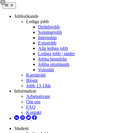
Jobbsökande
Lediga jobb
Deltidsjobb
Sommarjobb
Internship
Extrajobb
Alla lediga jobb
Lediga jobb | städer
Jobba hemifrån
Jobba utomlands
Volontär
Karriärråd
Blogg
Jobb 13-18år
Information
Arbetsgivare
Om oss
FAQ
Kontakt
Student