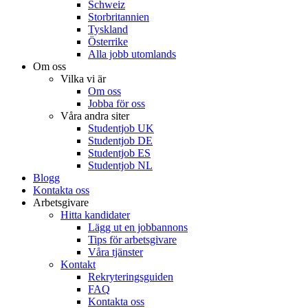
Schweiz
Storbritannien
Tyskland
Österrike
Alla jobb utomlands
Om oss
Vilka vi är
Om oss
Jobba för oss
Våra andra siter
Studentjob UK
Studentjob DE
Studentjob ES
Studentjob NL
Blogg
Kontakta oss
Arbetsgivare
Hitta kandidater
Lägg ut en jobbannons
Tips för arbetsgivare
Våra tjänster
Kontakt
Rekryteringsguiden
FAQ
Kontakta oss