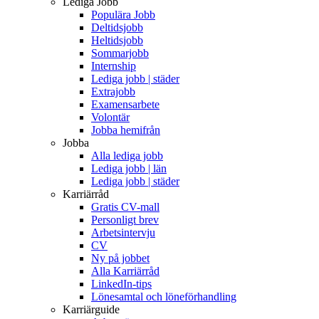
Lediga Jobb
Populära Jobb
Deltidsjobb
Heltidsjobb
Sommarjobb
Internship
Lediga jobb | städer
Extrajobb
Examensarbete
Volontär
Jobba hemifrån
Jobba
Alla lediga jobb
Lediga jobb | län
Lediga jobb | städer
Karriärråd
Gratis CV-mall
Personligt brev
Arbetsintervju
CV
Ny på jobbet
Alla Karriärråd
LinkedIn-tips
Lönesamtal och löneförhandling
Karriärguide