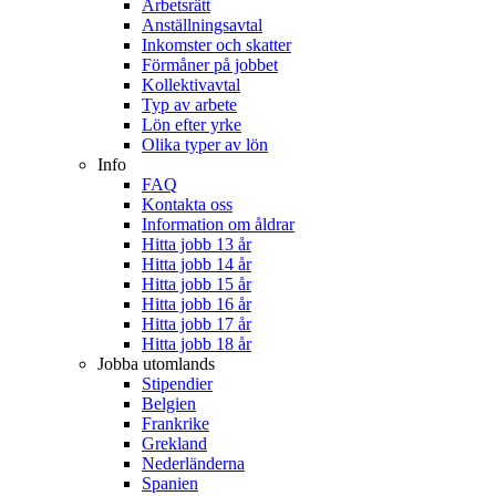
Arbetsrätt
Anställningsavtal
Inkomster och skatter
Förmåner på jobbet
Kollektivavtal
Typ av arbete
Lön efter yrke
Olika typer av lön
Info
FAQ
Kontakta oss
Information om åldrar
Hitta jobb 13 år
Hitta jobb 14 år
Hitta jobb 15 år
Hitta jobb 16 år
Hitta jobb 17 år
Hitta jobb 18 år
Jobba utomlands
Stipendier
Belgien
Frankrike
Grekland
Nederländerna
Spanien