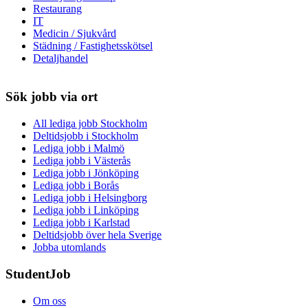
Restaurang
IT
Medicin / Sjukvård
Städning / Fastighetsskötsel
Detaljhandel
Sök jobb via ort
All lediga jobb Stockholm
Deltidsjobb i Stockholm
Lediga jobb i Malmö
Lediga jobb i Västerås
Lediga jobb i Jönköping
Lediga jobb i Borås
Lediga jobb i Helsingborg
Lediga jobb i Linköping
Lediga jobb i Karlstad
Deltidsjobb över hela Sverige
Jobba utomlands
StudentJob
Om oss