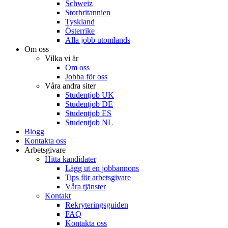
Schweiz
Storbritannien
Tyskland
Österrike
Alla jobb utomlands
Om oss
Vilka vi är
Om oss
Jobba för oss
Våra andra siter
Studentjob UK
Studentjob DE
Studentjob ES
Studentjob NL
Blogg
Kontakta oss
Arbetsgivare
Hitta kandidater
Lägg ut en jobbannons
Tips för arbetsgivare
Våra tjänster
Kontakt
Rekryteringsguiden
FAQ
Kontakta oss