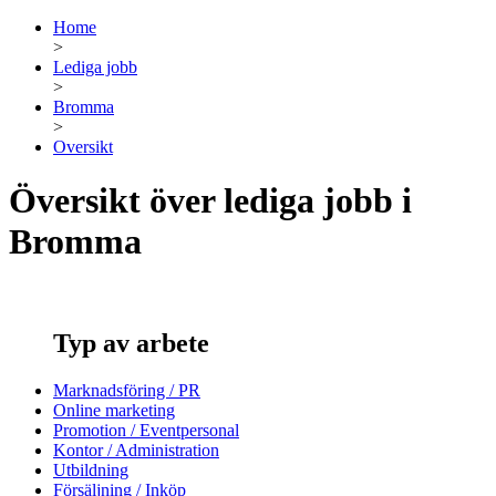
Home
>
Lediga jobb
>
Bromma
>
Oversikt
Översikt över lediga jobb i
Bromma
Typ av arbete
Marknadsföring / PR
Online marketing
Promotion / Eventpersonal
Kontor / Administration
Utbildning
Försäljning / Inköp