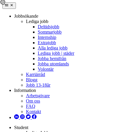
Jobbsökande
Lediga jobb
Deltidsjobb
Sommarjobb
Internship
Extrajobb
Alla lediga jobb
Lediga jobb | städer
Jobba hemifrån
Jobba utomlands
Volontär
Karriärråd
Blogg
Jobb 13-18år
Information
Arbetsgivare
Om oss
FAQ
Kontakt
Student