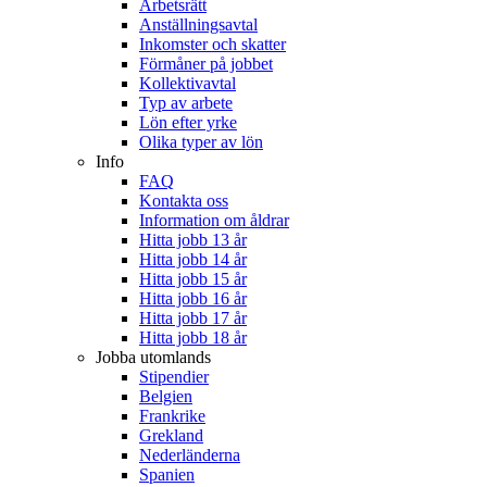
Arbetsrätt
Anställningsavtal
Inkomster och skatter
Förmåner på jobbet
Kollektivavtal
Typ av arbete
Lön efter yrke
Olika typer av lön
Info
FAQ
Kontakta oss
Information om åldrar
Hitta jobb 13 år
Hitta jobb 14 år
Hitta jobb 15 år
Hitta jobb 16 år
Hitta jobb 17 år
Hitta jobb 18 år
Jobba utomlands
Stipendier
Belgien
Frankrike
Grekland
Nederländerna
Spanien