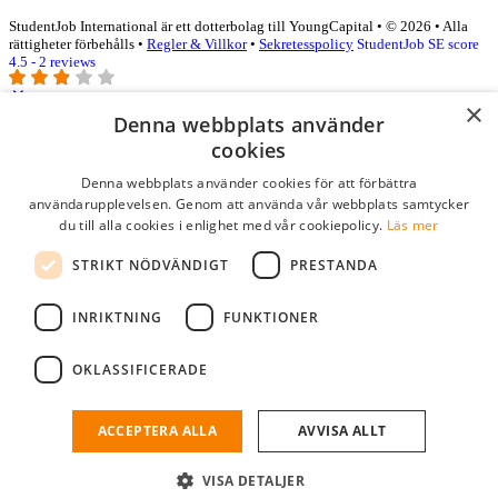
StudentJob International är ett dotterbolag till YoungCapital • © 2026 • Alla
rättigheter förbehålls •
Regler & Villkor
•
Sekretesspolicy
StudentJob SE score
4.5 - 2 reviews
×
Denna webbplats använder
Logga in som företag
cookies
Denna webbplats använder cookies för att förbättra
E-post
*
användarupplevelsen. Genom att använda vår webbplats samtycker
du till alla cookies i enlighet med vår cookiepolicy.
Läs mer
Lösenord
STRIKT NÖDVÄNDIGT
PRESTANDA
kom ihåg mig
glömt ditt lösenord?
logga in
INRIKTNING
FUNKTIONER
Kostnadsfri företagsprofil
OKLASSIFICERADE
Om du har företagskonto hos StudentJob SE, kan du enkelt logga in
och söka efter passande kandidater till ditt företag.
ACCEPTERA ALLA
AVVISA ALLT
Har du inte ett företagskonto?
VISA DETALJER
skapa profil gratis