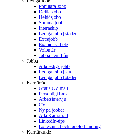
Lediga Jobb
Populära Jobb
Deltidsjobb
Heltidsjobb
Sommarjobb
Internship
Lediga jobb | städer
Extrajobb
Examensarbete
Volontär
Jobba hemifrån
Jobba
Alla lediga jobb
Lediga jobb | län
Lediga jobb | städer
Karriärråd
Gratis CV-mall
Personligt brev
Arbetsintervju
CV
Ny på jobbet
Alla Karriärråd
LinkedIn-tips
Lönesamtal och löneförhandling
Karriärguide