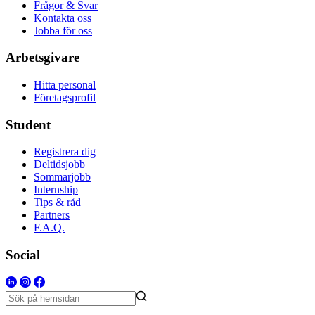
Frågor & Svar
Kontakta oss
Jobba för oss
Arbetsgivare
Hitta personal
Företagsprofil
Student
Registrera dig
Deltidsjobb
Sommarjobb
Internship
Tips & råd
Partners
F.A.Q.
Social