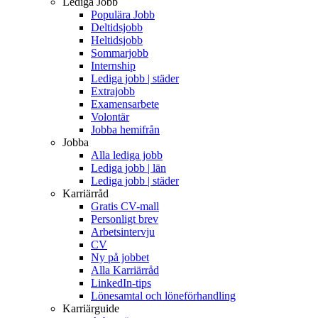
Lediga Jobb
Populära Jobb
Deltidsjobb
Heltidsjobb
Sommarjobb
Internship
Lediga jobb | städer
Extrajobb
Examensarbete
Volontär
Jobba hemifrån
Jobba
Alla lediga jobb
Lediga jobb | län
Lediga jobb | städer
Karriärråd
Gratis CV-mall
Personligt brev
Arbetsintervju
CV
Ny på jobbet
Alla Karriärråd
LinkedIn-tips
Lönesamtal och löneförhandling
Karriärguide