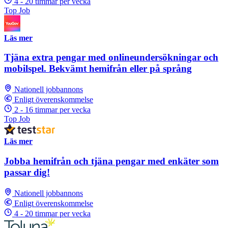
4 - 20 timmar per vecka
Top Job
Läs mer
Tjäna extra pengar med onlineundersökningar och
mobilspel. Bekvämt hemifrån eller på språng
Nationell jobbannons
Enligt överenskommelse
2 - 16 timmar per vecka
Top Job
Läs mer
Jobba hemifrån och tjäna pengar med enkäter som
passar dig!
Nationell jobbannons
Enligt överenskommelse
4 - 20 timmar per vecka