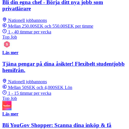
Bli din egna chef - Börja ditt nya jobb som
privatlärare
Nationell jobbannons
Mellan 250.00SEK och 550.00SEK per timme
1 - 40 timmar per vecka
Top Job
Läs mer
Tjäna pengar på dina åsikter! Flexibelt studentjobb
hemifrån.
Nationell jobbannons
Mellan 50SEK och 4,000SEK Lön
1 - 15 timmar per vecka
Top Job
Läs mer
Bli YouGov Shopper: Scanna dina inköp & få