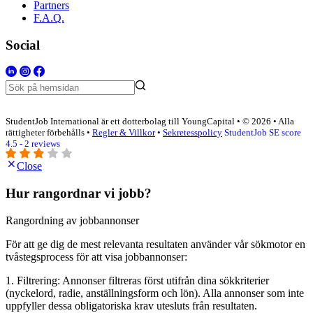
Partners
F.A.Q.
Social
StudentJob International är ett dotterbolag till YoungCapital • © 2026 • Alla
rättigheter förbehålls •
Regler & Villkor
•
Sekretesspolicy
StudentJob SE score
4.5 - 2 reviews
Close
Hur rangordnar vi jobb?
Rangordning av jobbannonser
För att ge dig de mest relevanta resultaten använder vår sökmotor en
tvåstegsprocess för att visa jobbannonser:
1. Filtrering: Annonser filtreras först utifrån dina sökkriterier
(nyckelord, radie, anställningsform och lön). Alla annonser som inte
uppfyller dessa obligatoriska krav utesluts från resultaten.