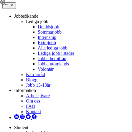
Jobbsökande
Lediga jobb
Deltidsjobb
Sommarjobb
Internship
Extrajobb
Alla lediga jobb
Lediga jobb | städer
Jobba hemifrån
Jobba utomlands
Volontär
Karriärråd
Blogg
Jobb 13-18år
Information
Arbetsgivare
Om oss
FAQ
Kontakt
Student