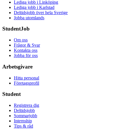
Lediga jobb i Linköping
Lediga jobb i Karlstad
Deltidsjobb över hela Sverige
Jobba utomlands
StudentJob
Om oss
Frågor & Svar
Kontakta oss
Jobba för oss
Arbetsgivare
Hitta personal
Företagsprofil
Student
Registrera dig
Deltidsjobb
Sommarjobb
Internship
Tips & råd