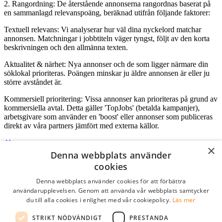
2. Rangordning: De återstående annonserna rangordnas baserat på
en sammanlagd relevanspoäng, beräknad utifrån följande faktorer:
Textuell relevans: Vi analyserar hur väl dina nyckelord matchar
annonsen. Matchningar i jobbtiteln väger tyngst, följt av den korta
beskrivningen och den allmänna texten.
Aktualitet & närhet: Nya annonser och de som ligger närmare din
söklokal prioriteras. Poängen minskar ju äldre annonsen är eller ju
större avståndet är.
Kommersiell prioritering: Vissa annonser kan prioriteras på grund av
kommersiella avtal. Detta gäller 'TopJobs' (betalda kampanjer),
arbetsgivare som använder en 'boost' eller annonser som publiceras
direkt av våra partners jämfört med externa källor.
×
Denna webbplats använder
Logga in som företag
cookies
Denna webbplats använder cookies för att förbättra
E-post
*
användarupplevelsen. Genom att använda vår webbplats samtycker
du till alla cookies i enlighet med vår cookiepolicy.
Läs mer
Lösenord
STRIKT NÖDVÄNDIGT
PRESTANDA
kom ihåg mig