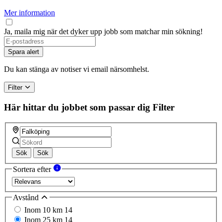
Mer information
Ja, maila mig när det dyker upp jobb som matchar min sökning!
If
you
Spara alert
are
a
Du kan stänga av notiser vi email närsomhelst.
human,
ignore
Filter
this
field
Här hittar du jobbet som passar dig
Filter
Sök
Sök
Sortera efter
Avstånd
Inom 10 km
14
Inom 25 km
14