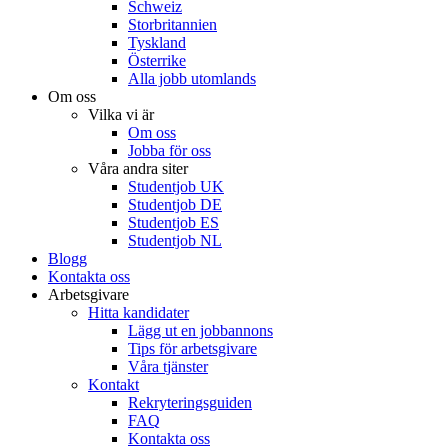
Schweiz
Storbritannien
Tyskland
Österrike
Alla jobb utomlands
Om oss
Vilka vi är
Om oss
Jobba för oss
Våra andra siter
Studentjob UK
Studentjob DE
Studentjob ES
Studentjob NL
Blogg
Kontakta oss
Arbetsgivare
Hitta kandidater
Lägg ut en jobbannons
Tips för arbetsgivare
Våra tjänster
Kontakt
Rekryteringsguiden
FAQ
Kontakta oss