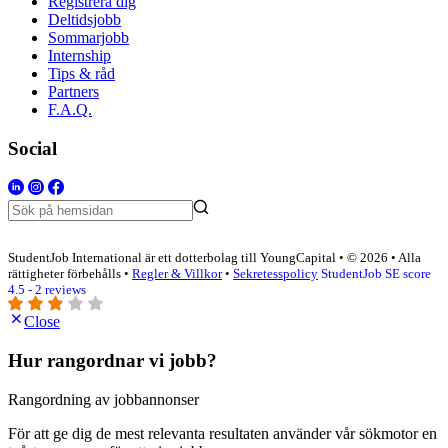
Registrera dig
Deltidsjobb
Sommarjobb
Internship
Tips & råd
Partners
F.A.Q.
Social
StudentJob International är ett dotterbolag till YoungCapital • © 2026 • Alla
rättigheter förbehålls •
Regler & Villkor
•
Sekretesspolicy
StudentJob SE score
4.5 - 2 reviews
Close
Hur rangordnar vi jobb?
Rangordning av jobbannonser
För att ge dig de mest relevanta resultaten använder vår sökmotor en