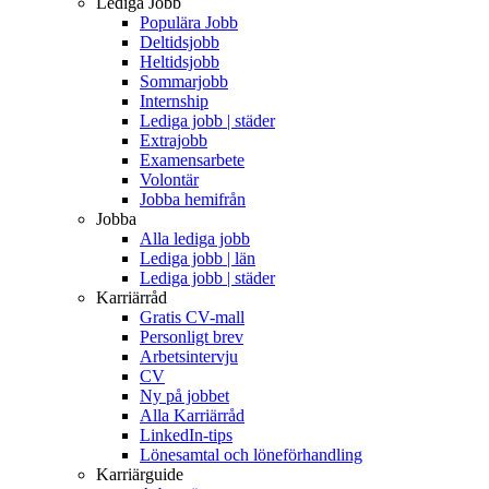
Lediga Jobb
Populära Jobb
Deltidsjobb
Heltidsjobb
Sommarjobb
Internship
Lediga jobb | städer
Extrajobb
Examensarbete
Volontär
Jobba hemifrån
Jobba
Alla lediga jobb
Lediga jobb | län
Lediga jobb | städer
Karriärråd
Gratis CV-mall
Personligt brev
Arbetsintervju
CV
Ny på jobbet
Alla Karriärråd
LinkedIn-tips
Lönesamtal och löneförhandling
Karriärguide