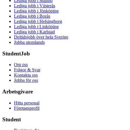
Lediga jobb i Malmö
Lediga jobb i Västerås
Lediga jobb i Jönköping
Lediga jobb i Borås
Lediga jobb i Helsingborg
Lediga jobb i Linköping
Lediga jobb i Karlstad
Deltidsjobb över hela Sverige
Jobba utomlands
StudentJob
Om oss
Frågor & Svar
Kontakta oss
Jobba för oss
Arbetsgivare
Hitta personal
Företagsprofil
Student