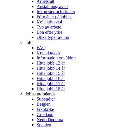
Arbetsrätt
Anställningsavtal
Inkomster och skatter
Förmåner på jobbet
Kollektivavtal
Typ av arbete
Lön efter yrke
Olika typer av lön
Info
FAQ
Kontakta oss
Information om åldrar
Hitta jobb 13 år
Hitta jobb 14 år
Hitta jobb 15 år
Hitta jobb 16 år
Hitta jobb 17 år
Hitta jobb 18 år
Jobba utomlands
Stipendier
Belgien
Frankrike
Grekland
Nederländerna
Spanien