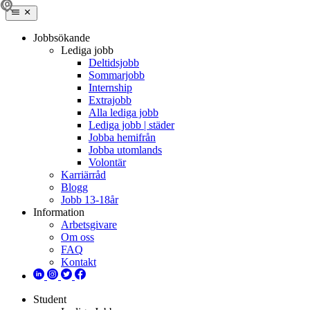
Jobbsökande
Lediga jobb
Deltidsjobb
Sommarjobb
Internship
Extrajobb
Alla lediga jobb
Lediga jobb | städer
Jobba hemifrån
Jobba utomlands
Volontär
Karriärråd
Blogg
Jobb 13-18år
Information
Arbetsgivare
Om oss
FAQ
Kontakt
Student