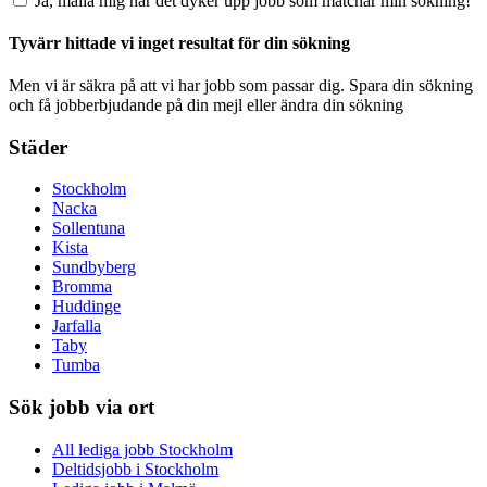
Ja, maila mig när det dyker upp jobb som matchar min sökning!
Tyvärr hittade vi inget resultat för din sökning
Men vi är säkra på att vi har jobb som passar dig. Spara din sökning
och få jobberbjudande på din mejl eller ändra din sökning
Städer
Stockholm
Nacka
Sollentuna
Kista
Sundbyberg
Bromma
Huddinge
Jarfalla
Taby
Tumba
Sök jobb via ort
All lediga jobb Stockholm
Deltidsjobb i Stockholm