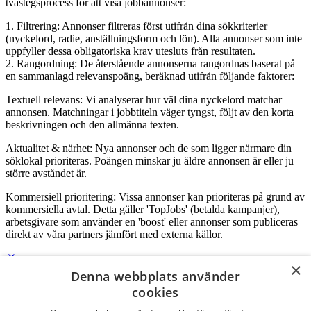
tvåstegsprocess för att visa jobbannonser:
1. Filtrering: Annonser filtreras först utifrån dina sökkriterier
(nyckelord, radie, anställningsform och lön). Alla annonser som inte
uppfyller dessa obligatoriska krav utesluts från resultaten.
2. Rangordning: De återstående annonserna rangordnas baserat på
en sammanlagd relevanspoäng, beräknad utifrån följande faktorer:
Textuell relevans: Vi analyserar hur väl dina nyckelord matchar
annonsen. Matchningar i jobbtiteln väger tyngst, följt av den korta
beskrivningen och den allmänna texten.
Aktualitet & närhet: Nya annonser och de som ligger närmare din
söklokal prioriteras. Poängen minskar ju äldre annonsen är eller ju
större avståndet är.
Kommersiell prioritering: Vissa annonser kan prioriteras på grund av
kommersiella avtal. Detta gäller 'TopJobs' (betalda kampanjer),
arbetsgivare som använder en 'boost' eller annonser som publiceras
direkt av våra partners jämfört med externa källor.
×
Denna webbplats använder
Logga in som företag
cookies