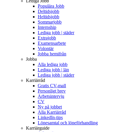
Lediga Jobb
Populära Jobb
Deltidsjobb
Heltidsjobb
Sommarjobb
Internship
Lediga jobb | städer
Extrajobb
Examensarbete
Volontär
Jobba hemifrån
Jobba
Alla lediga jobb
Lediga jobb | län
Lediga jobb | städer
Karriärråd
Gratis CV-mall
Personligt brev
Arbetsintervju
CV
Ny på jobbet
Alla Karriärråd
LinkedIn-tips
Lönesamtal och löneförhandling
Karriärguide