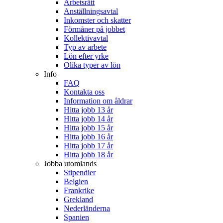
Arbetsrätt
Anställningsavtal
Inkomster och skatter
Förmåner på jobbet
Kollektivavtal
Typ av arbete
Lön efter yrke
Olika typer av lön
Info
FAQ
Kontakta oss
Information om åldrar
Hitta jobb 13 år
Hitta jobb 14 år
Hitta jobb 15 år
Hitta jobb 16 år
Hitta jobb 17 år
Hitta jobb 18 år
Jobba utomlands
Stipendier
Belgien
Frankrike
Grekland
Nederländerna
Spanien