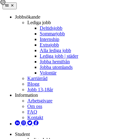
Jobbsökande
Lediga jobb
Deltidsjobb
Sommarjobb
Internship
Extrajobb
Alla lediga jobb
Lediga jobb | städer
Jobba hemifrån
Jobba utomlands
Volontär
Karriärråd
Blogg
Jobb 13-18år
Information
Arbetsgivare
Om oss
FAQ
Kontakt
Student