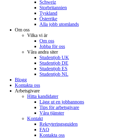
Schweiz
Storbritannien
Tyskland
Österrike
Alla jobb utomlands
Om oss
Vilka vi är
Om oss
Jobba för oss
Våra andra siter
Studentjob UK
Studentjob DE
Studentjob ES
Studentjob NL
Blogg
Kontakta oss
Arbetsgivare
Hitta kandidater
Lägg ut en jobbannons
Tips för arbetsgivare
Våra tjänster
Kontakt
Rekryteringsguiden
FAQ
Kontakta oss