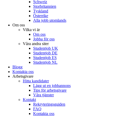
Schweiz
Storbritannien
Tyskland
Österrike
Alla jobb utomlands
Om oss
Vilka vi är
Om oss
Jobba för oss
Våra andra siter
Studentjob UK
Studentjob DE
Studentjob ES
Studentjob NL
Blogg
Kontakta oss
Arbetsgivare
Hitta kandidater
Lägg ut en jobbannons
Tips för arbetsgivare
Våra tjänster
Kontakt
Rekryteringsguiden
FAQ
Kontakta oss