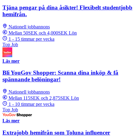
Tjäna pengar på dina åsikter! Flexibelt studentjobb
hemifrån.
Nationell jobbannons
Mellan 50SEK och 4,000SEK Lön
1 - 15 timmar per vecka
Top Job
Läs mer
Bli YouGov Shopper: Scanna dina inköp & få
spännande belöningar!
Nationell jobbannons
Mellan 115SEK och 2,875SEK Lön
1 - 10 timmar per vecka
Top Job
Läs mer
Extrajobb hemifrån som Toluna influencer