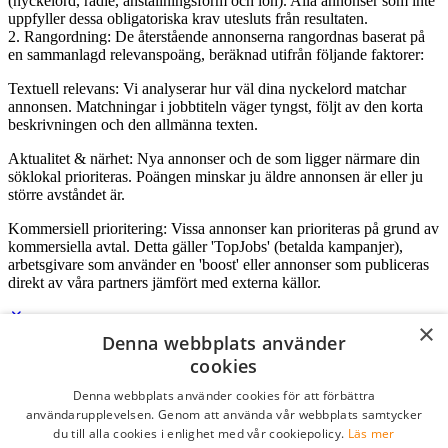
(nyckelord, radie, anställningsform och lön). Alla annonser som inte
uppfyller dessa obligatoriska krav utesluts från resultaten.
2. Rangordning: De återstående annonserna rangordnas baserat på
en sammanlagd relevanspoäng, beräknad utifrån följande faktorer:
Textuell relevans: Vi analyserar hur väl dina nyckelord matchar
annonsen. Matchningar i jobbtiteln väger tyngst, följt av den korta
beskrivningen och den allmänna texten.
Aktualitet & närhet: Nya annonser och de som ligger närmare din
söklokal prioriteras. Poängen minskar ju äldre annonsen är eller ju
större avståndet är.
Kommersiell prioritering: Vissa annonser kan prioriteras på grund av
kommersiella avtal. Detta gäller 'TopJobs' (betalda kampanjer),
arbetsgivare som använder en 'boost' eller annonser som publiceras
direkt av våra partners jämfört med externa källor.
×
Denna webbplats använder
Logga in som företag
cookies
Denna webbplats använder cookies för att förbättra
E-post
*
användarupplevelsen. Genom att använda vår webbplats samtycker
du till alla cookies i enlighet med vår cookiepolicy.
Läs mer
Lösenord