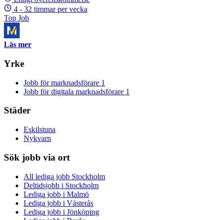
4 - 32 timmar per vecka
Top Job
Läs mer
Yrke
Jobb för marknadsförare
1
Jobb för digitala marknadsförare
1
Städer
Eskilstuna
Nykvarn
Sök jobb via ort
All lediga jobb Stockholm
Deltidsjobb i Stockholm
Lediga jobb i Malmö
Lediga jobb i Västerås
Lediga jobb i Jönköping