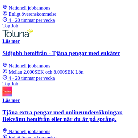
Nationell jobbannons
Enligt överenskommelse
4 - 20 timmar per vecka
Top Job
Läs mer
Sidjobb hemifrån - Tjäna pengar med enkäter
Nationell jobbannons
Mellan 2,000SEK och 8,000SEK Lön
4 - 20 timmar per vecka
Top Job
Läs mer
Tjäna extra pengar med onlineundersökningar.
Bekvämt hemifrån eller när du är på språng.
Nationell jobbannons
Enligt överenskommelse