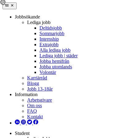
Jobbsökande
Lediga jobb
Deltidsjobb
Sommarjobb
Internship
Extrajobb
Alla lediga jobb
Lediga jobb | städer
Jobba hemifrån
Jobba utomlands
Volontär
Karriärråd
Blogg
Jobb 13-18år
Information
Arbetsgivare
Om oss
FAQ
Kontakt
Student