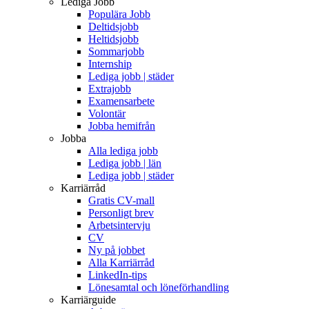
Lediga Jobb
Populära Jobb
Deltidsjobb
Heltidsjobb
Sommarjobb
Internship
Lediga jobb | städer
Extrajobb
Examensarbete
Volontär
Jobba hemifrån
Jobba
Alla lediga jobb
Lediga jobb | län
Lediga jobb | städer
Karriärråd
Gratis CV-mall
Personligt brev
Arbetsintervju
CV
Ny på jobbet
Alla Karriärråd
LinkedIn-tips
Lönesamtal och löneförhandling
Karriärguide