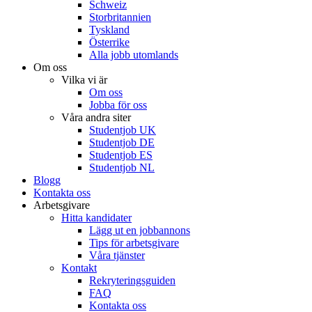
Schweiz
Storbritannien
Tyskland
Österrike
Alla jobb utomlands
Om oss
Vilka vi är
Om oss
Jobba för oss
Våra andra siter
Studentjob UK
Studentjob DE
Studentjob ES
Studentjob NL
Blogg
Kontakta oss
Arbetsgivare
Hitta kandidater
Lägg ut en jobbannons
Tips för arbetsgivare
Våra tjänster
Kontakt
Rekryteringsguiden
FAQ
Kontakta oss