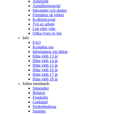
Arbetsrätt
Anställningsavtal
Inkomster och skatter
Förmåner på jobbet
Kollektivavtal
Typ av arbete
Lön efter yrke
Olika typer av lön
Info
FAQ
Kontakta oss
Information om åldrar
Hitta jobb 13 år
Hitta jobb 14 år
Hitta jobb 15 år
Hitta jobb 16 år
Hitta jobb 17 år
Hitta jobb 18 år
Jobba utomlands
Stipendier
Belgien
Frankrike
Grekland
Nederländerna
Spanien