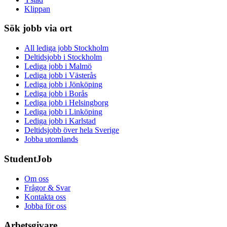
Klippan
Sök jobb via ort
All lediga jobb Stockholm
Deltidsjobb i Stockholm
Lediga jobb i Malmö
Lediga jobb i Västerås
Lediga jobb i Jönköping
Lediga jobb i Borås
Lediga jobb i Helsingborg
Lediga jobb i Linköping
Lediga jobb i Karlstad
Deltidsjobb över hela Sverige
Jobba utomlands
StudentJob
Om oss
Frågor & Svar
Kontakta oss
Jobba för oss
Arbetsgivare