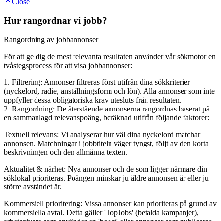
Close
Hur rangordnar vi jobb?
Rangordning av jobbannonser
För att ge dig de mest relevanta resultaten använder vår sökmotor en
tvåstegsprocess för att visa jobbannonser:
1. Filtrering: Annonser filtreras först utifrån dina sökkriterier
(nyckelord, radie, anställningsform och lön). Alla annonser som inte
uppfyller dessa obligatoriska krav utesluts från resultaten.
2. Rangordning: De återstående annonserna rangordnas baserat på
en sammanlagd relevanspoäng, beräknad utifrån följande faktorer:
Textuell relevans: Vi analyserar hur väl dina nyckelord matchar
annonsen. Matchningar i jobbtiteln väger tyngst, följt av den korta
beskrivningen och den allmänna texten.
Aktualitet & närhet: Nya annonser och de som ligger närmare din
söklokal prioriteras. Poängen minskar ju äldre annonsen är eller ju
större avståndet är.
Kommersiell prioritering: Vissa annonser kan prioriteras på grund av
kommersiella avtal. Detta gäller 'TopJobs' (betalda kampanjer),