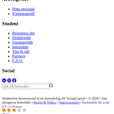
Hitta personal
Företagsprofil
Student
Registrera dig
Deltidsjobb
Sommarjobb
Internship
Tips & råd
Partners
F.A.Q.
Social
StudentJob International är ett dotterbolag till YoungCapital • © 2026 • Alla
rättigheter förbehålls •
Regler & Villkor
•
Sekretesspolicy
StudentJob SE score
4.5 - 2 reviews