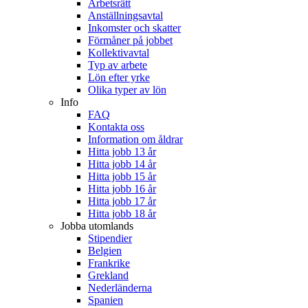
Arbetsrätt
Anställningsavtal
Inkomster och skatter
Förmåner på jobbet
Kollektivavtal
Typ av arbete
Lön efter yrke
Olika typer av lön
Info
FAQ
Kontakta oss
Information om åldrar
Hitta jobb 13 år
Hitta jobb 14 år
Hitta jobb 15 år
Hitta jobb 16 år
Hitta jobb 17 år
Hitta jobb 18 år
Jobba utomlands
Stipendier
Belgien
Frankrike
Grekland
Nederländerna
Spanien