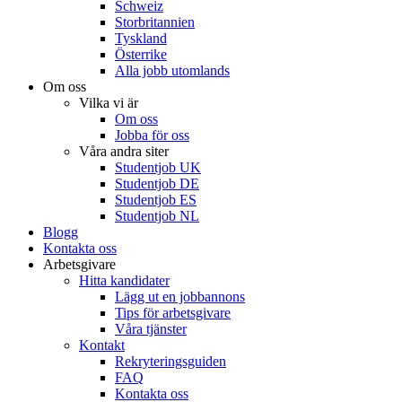
Schweiz
Storbritannien
Tyskland
Österrike
Alla jobb utomlands
Om oss
Vilka vi är
Om oss
Jobba för oss
Våra andra siter
Studentjob UK
Studentjob DE
Studentjob ES
Studentjob NL
Blogg
Kontakta oss
Arbetsgivare
Hitta kandidater
Lägg ut en jobbannons
Tips för arbetsgivare
Våra tjänster
Kontakt
Rekryteringsguiden
FAQ
Kontakta oss