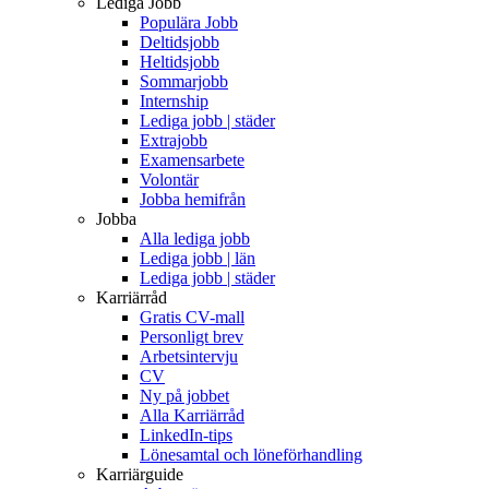
Lediga Jobb
Populära Jobb
Deltidsjobb
Heltidsjobb
Sommarjobb
Internship
Lediga jobb | städer
Extrajobb
Examensarbete
Volontär
Jobba hemifrån
Jobba
Alla lediga jobb
Lediga jobb | län
Lediga jobb | städer
Karriärråd
Gratis CV-mall
Personligt brev
Arbetsintervju
CV
Ny på jobbet
Alla Karriärråd
LinkedIn-tips
Lönesamtal och löneförhandling
Karriärguide