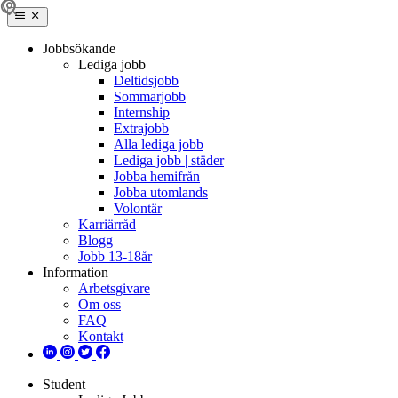
Jobbsökande
Lediga jobb
Deltidsjobb
Sommarjobb
Internship
Extrajobb
Alla lediga jobb
Lediga jobb | städer
Jobba hemifrån
Jobba utomlands
Volontär
Karriärråd
Blogg
Jobb 13-18år
Information
Arbetsgivare
Om oss
FAQ
Kontakt
Student