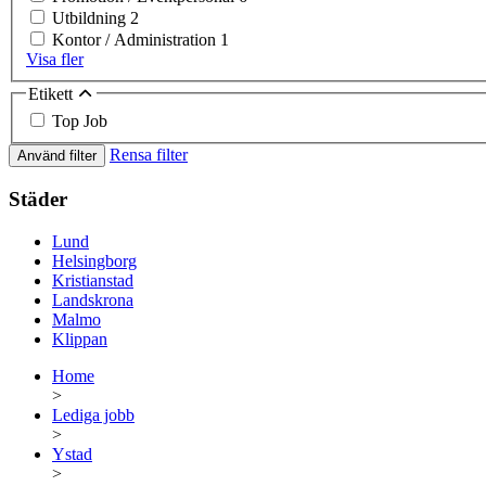
Utbildning
2
Kontor / Administration
1
Visa fler
Etikett
Top Job
Rensa filter
Använd filter
Städer
Lund
Helsingborg
Kristianstad
Landskrona
Malmo
Klippan
Home
>
Lediga jobb
>
Ystad
>