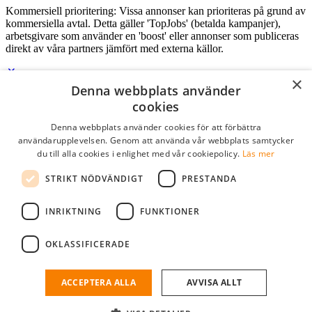
Kommersiell prioritering: Vissa annonser kan prioriteras på grund av
kommersiella avtal. Detta gäller 'TopJobs' (betalda kampanjer),
arbetsgivare som använder en 'boost' eller annonser som publiceras
direkt av våra partners jämfört med externa källor.
×
Denna webbplats använder
Logga in som företag
cookies
Denna webbplats använder cookies för att förbättra
E-post
*
användarupplevelsen. Genom att använda vår webbplats samtycker
du till alla cookies i enlighet med vår cookiepolicy.
Läs mer
Lösenord
STRIKT NÖDVÄNDIGT
PRESTANDA
kom ihåg mig
glömt ditt lösenord?
logga in
INRIKTNING
FUNKTIONER
Kostnadsfri företagsprofil
OKLASSIFICERADE
Om du har företagskonto hos StudentJob SE, kan du enkelt logga in
och söka efter passande kandidater till ditt företag.
ACCEPTERA ALLA
AVVISA ALLT
Har du inte ett företagskonto?