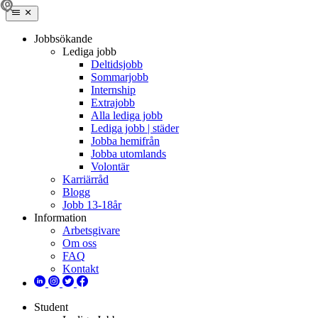
Jobbsökande
Lediga jobb
Deltidsjobb
Sommarjobb
Internship
Extrajobb
Alla lediga jobb
Lediga jobb | städer
Jobba hemifrån
Jobba utomlands
Volontär
Karriärråd
Blogg
Jobb 13-18år
Information
Arbetsgivare
Om oss
FAQ
Kontakt
Student