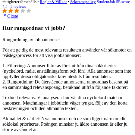
rättigheter förbehålls •
Regler & Villkor
•
Sekretesspolicy
StudentJob SE score
4.5 - 2 reviews
Close
Hur rangordnar vi jobb?
Rangordning av jobbannonser
För att ge dig de mest relevanta resultaten använder vår sökmotor en
tvåstegsprocess för att visa jobbannonser:
1. Filtrering: Annonser filtreras först utifrån dina sökkriterier
(nyckelord, radie, anställningsform och lön). Alla annonser som inte
uppfyller dessa obligatoriska krav utesluts från resultaten.
2. Rangordning: De återstående annonserna rangordnas baserat på
en sammanlagd relevanspoäng, beräknad utifrån följande faktorer:
Textuell relevans: Vi analyserar hur väl dina nyckelord matchar
annonsen. Matchningar i jobbtiteln väger tyngst, följt av den korta
beskrivningen och den allmänna texten.
Aktualitet & närhet: Nya annonser och de som ligger närmare din
söklokal prioriteras. Poängen minskar ju äldre annonsen är eller ju
större avståndet är.