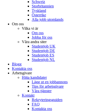
Schweiz
Storbritannien
Tyskland
Österrike
Alla jobb utomlands
Om oss
Vilka vi är
Om oss
Jobba för oss
Våra andra siter
Studentjob UK
Studentjob DE
Studentjob ES
Studentjob NL
Blogg
Kontakta oss
Arbetsgivare
Hitta kandidater
Lägg ut en jobbannons
Tips för arbetsgivare
Våra tjänster
Kontakt
Rekryteringsguiden
FAQ
Kontakta oss