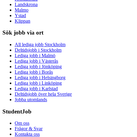
Landskrona
Malmo
Ystad
Klippan
Sök jobb via ort
All lediga jobb Stockholm
Deltidsjobb i Stockholm
Lediga jobb i Malmö
Lediga jobb i Västerås
Lediga jobb i Jönköping
Lediga jobb i Borås
Lediga jobb i Helsingborg
Lediga jobb i Linköping
Lediga jobb i Karlstad
Deltidsjobb över hela Sverige
Jobba utomlands
StudentJob
Om oss
Frågor & Svar
Kontakta oss