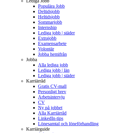
Lediga Jobb
Populära Jobb
Deltidsjobb
Heltidsjobb
Sommarjobb
Internship
Lediga jobb | städer
Extrajobb
Examensarbete
Volontär
Jobba hemifrån
Jobba
Alla lediga jobb
Lediga jobb | län
Lediga jobb | städer
Karriärråd
Gratis CV-mall
Personligt brev
Arbetsintervju
CV
Ny på jobbet
Alla Karriärråd
LinkedIn-tips
Lönesamtal och löneförhandling
Karriärguide