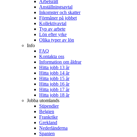
Arbetsrätt
Anställningsavtal
Inkomster och skatter
Förmåner på jobbet
Kollektivavtal
Typ av arbete
Lön efter yrke
Olika typer av lön
Info
FAQ
Kontakta oss
Information om åldrar
Hitta jobb 13 år
Hitta jobb 14 år
Hitta jobb 15 år
Hitta jobb 16 år
Hitta jobb 17 år
Hitta jobb 18 år
Jobba utomlands
Stipendier
Belgien
Frankrike
Grekland
Nederländerna
Spanien