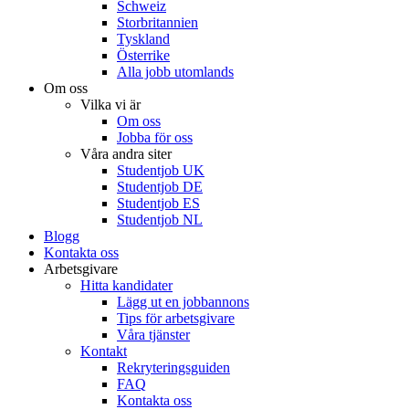
Schweiz
Storbritannien
Tyskland
Österrike
Alla jobb utomlands
Om oss
Vilka vi är
Om oss
Jobba för oss
Våra andra siter
Studentjob UK
Studentjob DE
Studentjob ES
Studentjob NL
Blogg
Kontakta oss
Arbetsgivare
Hitta kandidater
Lägg ut en jobbannons
Tips för arbetsgivare
Våra tjänster
Kontakt
Rekryteringsguiden
FAQ
Kontakta oss