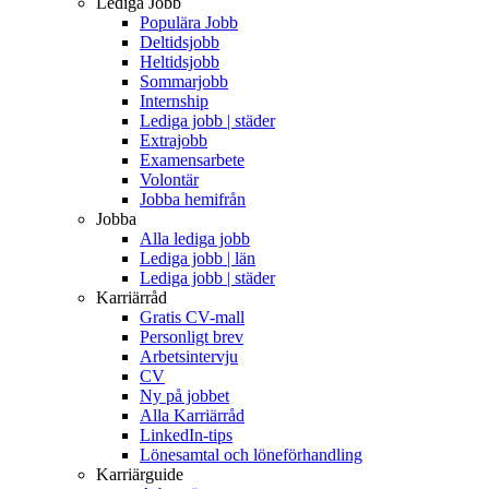
Lediga Jobb
Populära Jobb
Deltidsjobb
Heltidsjobb
Sommarjobb
Internship
Lediga jobb | städer
Extrajobb
Examensarbete
Volontär
Jobba hemifrån
Jobba
Alla lediga jobb
Lediga jobb | län
Lediga jobb | städer
Karriärråd
Gratis CV-mall
Personligt brev
Arbetsintervju
CV
Ny på jobbet
Alla Karriärråd
LinkedIn-tips
Lönesamtal och löneförhandling
Karriärguide