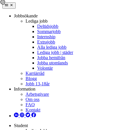
Jobbsökande
Lediga jobb
Deltidsjobb
Sommarjobb
Internship
Extrajobb
Alla lediga jobb
Lediga jobb | städer
Jobba hemifrån
Jobba utomlands
Volontär
Karriärråd
Blogg
Jobb 13-18år
Information
Arbetsgivare
Om oss
FAQ
Kontakt
Student