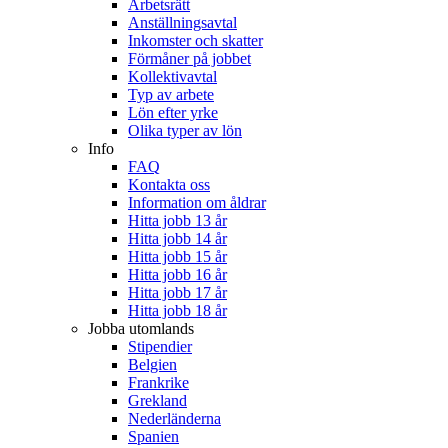
Arbetsrätt
Anställningsavtal
Inkomster och skatter
Förmåner på jobbet
Kollektivavtal
Typ av arbete
Lön efter yrke
Olika typer av lön
Info
FAQ
Kontakta oss
Information om åldrar
Hitta jobb 13 år
Hitta jobb 14 år
Hitta jobb 15 år
Hitta jobb 16 år
Hitta jobb 17 år
Hitta jobb 18 år
Jobba utomlands
Stipendier
Belgien
Frankrike
Grekland
Nederländerna
Spanien