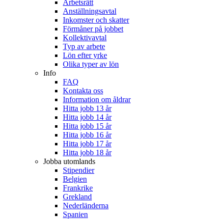
Arbetsrätt
Anställningsavtal
Inkomster och skatter
Förmåner på jobbet
Kollektivavtal
Typ av arbete
Lön efter yrke
Olika typer av lön
Info
FAQ
Kontakta oss
Information om åldrar
Hitta jobb 13 år
Hitta jobb 14 år
Hitta jobb 15 år
Hitta jobb 16 år
Hitta jobb 17 år
Hitta jobb 18 år
Jobba utomlands
Stipendier
Belgien
Frankrike
Grekland
Nederländerna
Spanien