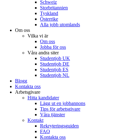
Schweiz
Storbritannien
Tyskland
Österrike
Alla jobb utomlands
Om oss
Vilka vi är
Om oss
Jobba för oss
Våra andra siter
Studentjob UK
Studentjob DE
Studentjob ES
Studentjob NL
Blogg
Kontakta oss
Arbetsgivare
Hitta kandidater
Lägg ut en jobbannons
Tips för arbetsgivare
Våra tjänster
Kontakt
Rekryteringsguiden
FAQ
Kontakta oss