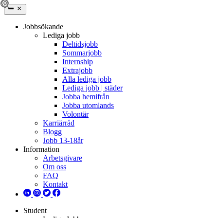
Jobbsökande
Lediga jobb
Deltidsjobb
Sommarjobb
Internship
Extrajobb
Alla lediga jobb
Lediga jobb | städer
Jobba hemifrån
Jobba utomlands
Volontär
Karriärråd
Blogg
Jobb 13-18år
Information
Arbetsgivare
Om oss
FAQ
Kontakt
Student