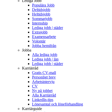
Lediga Jobb
Populära Jobb
Deltidsjobb
Heltidsjobb
Sommarjobb
Internship
Lediga jobb | städer
Extrajobb
Examensarbete
Volontär
Jobba hemifrån
Jobba
Alla lediga jobb
Lediga jobb | län
Lediga jobb | städer
Karriärråd
Gratis CV-mall
Personligt brev
Arbetsintervju
CV
Ny på jobbet
Alla Karriärråd
LinkedIn-tips
Lönesamtal och löneförhandling
Karriärguide