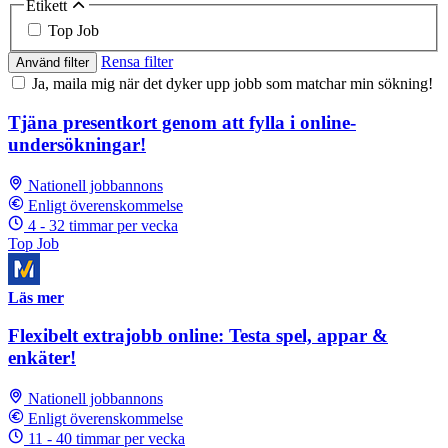
Etikett
Top Job
Rensa filter
Använd filter
Ja, maila mig när det dyker upp jobb som matchar min sökning!
Tjäna presentkort genom att fylla i online-
undersökningar!
Nationell jobbannons
Enligt överenskommelse
4 - 32 timmar per vecka
Top Job
Läs mer
Flexibelt extrajobb online: Testa spel, appar &
enkäter!
Nationell jobbannons
Enligt överenskommelse
11 - 40 timmar per vecka