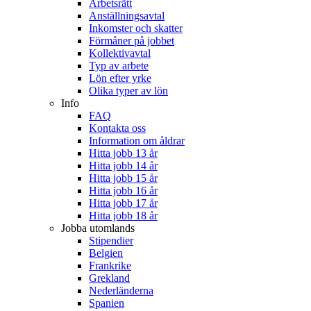
Arbetsrätt
Anställningsavtal
Inkomster och skatter
Förmåner på jobbet
Kollektivavtal
Typ av arbete
Lön efter yrke
Olika typer av lön
Info
FAQ
Kontakta oss
Information om åldrar
Hitta jobb 13 år
Hitta jobb 14 år
Hitta jobb 15 år
Hitta jobb 16 år
Hitta jobb 17 år
Hitta jobb 18 år
Jobba utomlands
Stipendier
Belgien
Frankrike
Grekland
Nederländerna
Spanien