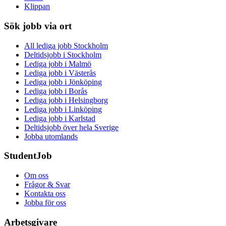
Klippan
Sök jobb via ort
All lediga jobb Stockholm
Deltidsjobb i Stockholm
Lediga jobb i Malmö
Lediga jobb i Västerås
Lediga jobb i Jönköping
Lediga jobb i Borås
Lediga jobb i Helsingborg
Lediga jobb i Linköping
Lediga jobb i Karlstad
Deltidsjobb över hela Sverige
Jobba utomlands
StudentJob
Om oss
Frågor & Svar
Kontakta oss
Jobba för oss
Arbetsgivare