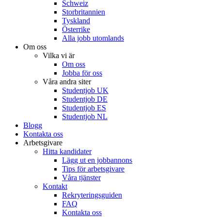
Schweiz
Storbritannien
Tyskland
Österrike
Alla jobb utomlands
Om oss
Vilka vi är
Om oss
Jobba för oss
Våra andra siter
Studentjob UK
Studentjob DE
Studentjob ES
Studentjob NL
Blogg
Kontakta oss
Arbetsgivare
Hitta kandidater
Lägg ut en jobbannons
Tips för arbetsgivare
Våra tjänster
Kontakt
Rekryteringsguiden
FAQ
Kontakta oss