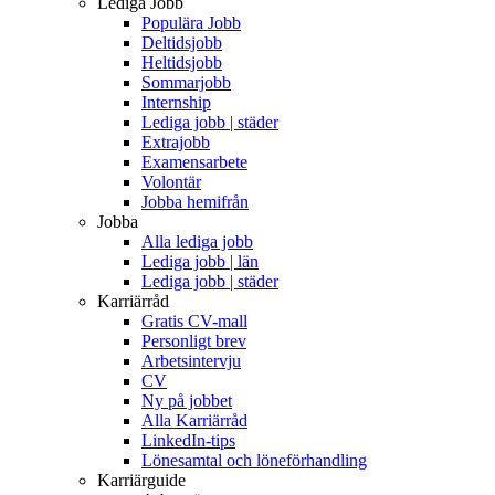
Lediga Jobb
Populära Jobb
Deltidsjobb
Heltidsjobb
Sommarjobb
Internship
Lediga jobb | städer
Extrajobb
Examensarbete
Volontär
Jobba hemifrån
Jobba
Alla lediga jobb
Lediga jobb | län
Lediga jobb | städer
Karriärråd
Gratis CV-mall
Personligt brev
Arbetsintervju
CV
Ny på jobbet
Alla Karriärråd
LinkedIn-tips
Lönesamtal och löneförhandling
Karriärguide