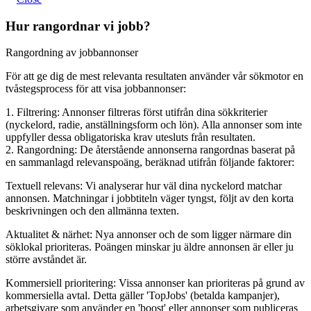
Hur rangordnar vi jobb?
Rangordning av jobbannonser
För att ge dig de mest relevanta resultaten använder vår sökmotor en
tvåstegsprocess för att visa jobbannonser:
1. Filtrering: Annonser filtreras först utifrån dina sökkriterier
(nyckelord, radie, anställningsform och lön). Alla annonser som inte
uppfyller dessa obligatoriska krav utesluts från resultaten.
2. Rangordning: De återstående annonserna rangordnas baserat på
en sammanlagd relevanspoäng, beräknad utifrån följande faktorer:
Textuell relevans: Vi analyserar hur väl dina nyckelord matchar
annonsen. Matchningar i jobbtiteln väger tyngst, följt av den korta
beskrivningen och den allmänna texten.
Aktualitet & närhet: Nya annonser och de som ligger närmare din
söklokal prioriteras. Poängen minskar ju äldre annonsen är eller ju
större avståndet är.
Kommersiell prioritering: Vissa annonser kan prioriteras på grund av
kommersiella avtal. Detta gäller 'TopJobs' (betalda kampanjer),
arbetsgivare som använder en 'boost' eller annonser som publiceras