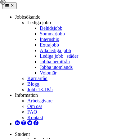
Jobbsökande
Lediga jobb
Deltidsjobb
Sommarjobb
Internship
Extrajobb
Alla lediga jobb
Lediga jobb | städer
Jobba hemifrån
Jobba utomlands
Volontär
Karriärråd
Blogg
Jobb 13-18år
Information
Arbetsgivare
Om oss
FAQ
Kontakt
Student