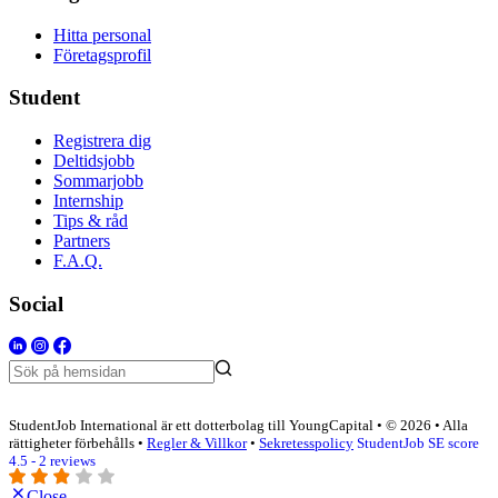
Hitta personal
Företagsprofil
Student
Registrera dig
Deltidsjobb
Sommarjobb
Internship
Tips & råd
Partners
F.A.Q.
Social
StudentJob International är ett dotterbolag till YoungCapital • © 2026 • Alla
rättigheter förbehålls •
Regler & Villkor
•
Sekretesspolicy
StudentJob SE score
4.5 - 2 reviews
Close