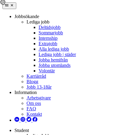
Jobbsökande
Lediga jobb
Deltidsjobb
Sommarjobb
Internship
Extrajobb
Alla lediga jobb
Lediga jobb | städer
Jobba hemifrån
Jobba utomlands
Volontär
Karriärråd
Blogg
Jobb 13-18år
Information
Arbetsgivare
Om oss
FAQ
Kontakt
Student