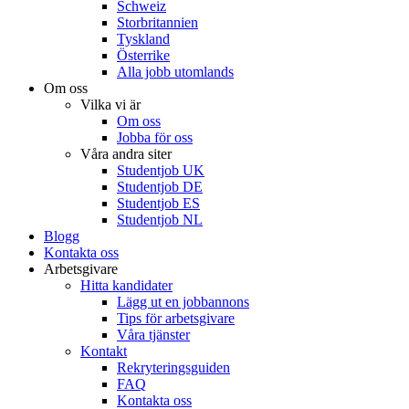
Schweiz
Storbritannien
Tyskland
Österrike
Alla jobb utomlands
Om oss
Vilka vi är
Om oss
Jobba för oss
Våra andra siter
Studentjob UK
Studentjob DE
Studentjob ES
Studentjob NL
Blogg
Kontakta oss
Arbetsgivare
Hitta kandidater
Lägg ut en jobbannons
Tips för arbetsgivare
Våra tjänster
Kontakt
Rekryteringsguiden
FAQ
Kontakta oss