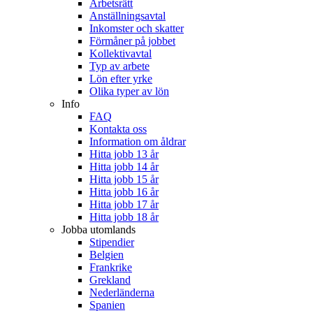
Arbetsrätt
Anställningsavtal
Inkomster och skatter
Förmåner på jobbet
Kollektivavtal
Typ av arbete
Lön efter yrke
Olika typer av lön
Info
FAQ
Kontakta oss
Information om åldrar
Hitta jobb 13 år
Hitta jobb 14 år
Hitta jobb 15 år
Hitta jobb 16 år
Hitta jobb 17 år
Hitta jobb 18 år
Jobba utomlands
Stipendier
Belgien
Frankrike
Grekland
Nederländerna
Spanien