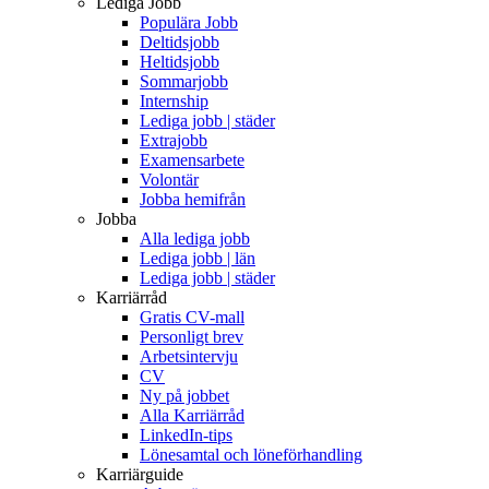
Lediga Jobb
Populära Jobb
Deltidsjobb
Heltidsjobb
Sommarjobb
Internship
Lediga jobb | städer
Extrajobb
Examensarbete
Volontär
Jobba hemifrån
Jobba
Alla lediga jobb
Lediga jobb | län
Lediga jobb | städer
Karriärråd
Gratis CV-mall
Personligt brev
Arbetsintervju
CV
Ny på jobbet
Alla Karriärråd
LinkedIn-tips
Lönesamtal och löneförhandling
Karriärguide