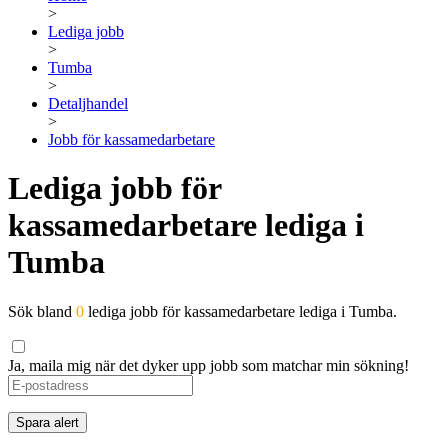
>
Lediga jobb
>
Tumba
>
Detaljhandel
>
Jobb för kassamedarbetare
Lediga jobb för
kassamedarbetare lediga i
Tumba
Sök bland
0
lediga jobb för kassamedarbetare lediga i Tumba.
Ja, maila mig när det dyker upp jobb som matchar min sökning!
If
you
are
Spara alert
a