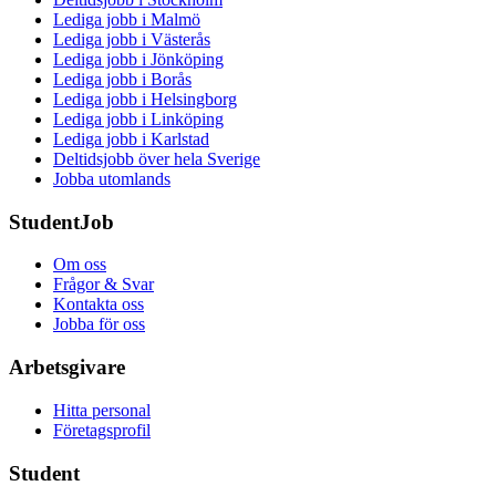
Lediga jobb i Malmö
Lediga jobb i Västerås
Lediga jobb i Jönköping
Lediga jobb i Borås
Lediga jobb i Helsingborg
Lediga jobb i Linköping
Lediga jobb i Karlstad
Deltidsjobb över hela Sverige
Jobba utomlands
StudentJob
Om oss
Frågor & Svar
Kontakta oss
Jobba för oss
Arbetsgivare
Hitta personal
Företagsprofil
Student