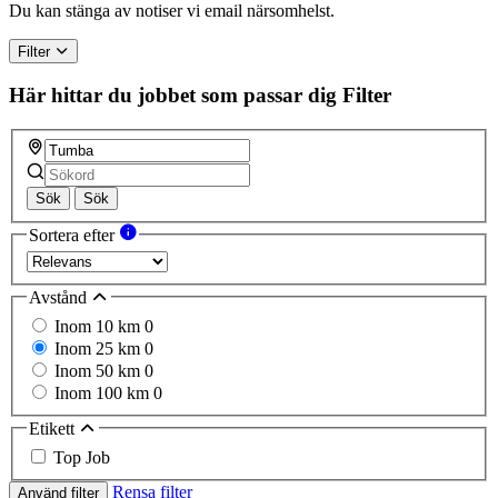
human,
Du kan stänga av notiser vi email närsomhelst.
ignore
this
Filter
field
Här hittar du jobbet som passar dig
Filter
Sök
Sök
Sortera efter
Avstånd
Inom 10 km
0
Inom 25 km
0
Inom 50 km
0
Inom 100 km
0
Etikett
Top Job
Rensa filter
Använd filter