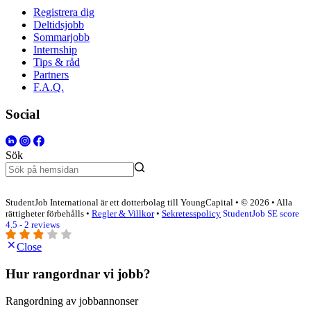
Registrera dig
Deltidsjobb
Sommarjobb
Internship
Tips & råd
Partners
F.A.Q.
Social
Sök
StudentJob International är ett dotterbolag till YoungCapital • © 2026 • Alla
rättigheter förbehålls •
Regler & Villkor
•
Sekretesspolicy
StudentJob SE score
4.5 - 2 reviews
Close
Hur rangordnar vi jobb?
Rangordning av jobbannonser