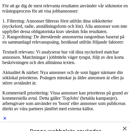
För att ge dig de mest relevanta resultaten använder vår sökmotor en
tvåstegsprocess för att visa jobbannonser:
1. Filtrering: Annonser filtreras först utifrån dina sökkriterier
(nyckelord, radie, anställningsform och lön). Alla annonser som inte
uppfyller dessa obligatoriska krav utesluts från resultaten.
2. Rangordning: De återstående annonserna rangordnas baserat på
en sammanlagd relevanspoäng, beräknad utifrån följande faktorer:
Textuell relevans: Vi analyserar hur väl dina nyckelord matchar
annonsen. Matchningar i jobbtiteln väger tyngst, följt av den korta
beskrivningen och den allmänna texten.
Aktualitet & närhet: Nya annonser och de som ligger närmare din
söklokal prioriteras. Poängen minskar ju äldre annonsen är eller ju
större avståndet är.
Kommersiell prioritering: Vissa annonser kan prioriteras på grund av
kommersiella avtal. Detta gäller 'TopJobs' (betalda kampanjer),
arbetsgivare som använder en 'boost' eller annonser som publiceras
direkt av våra partners jämfört med externa källor.
×
Logga in som företag