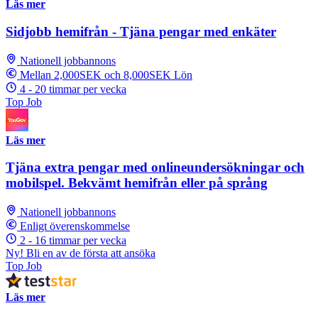
Läs mer
Sidjobb hemifrån - Tjäna pengar med enkäter
Nationell jobbannons
Mellan 2,000SEK och 8,000SEK Lön
4 - 20 timmar per vecka
Top Job
Läs mer
Tjäna extra pengar med onlineundersökningar och
mobilspel. Bekvämt hemifrån eller på språng
Nationell jobbannons
Enligt överenskommelse
2 - 16 timmar per vecka
Ny! Bli en av de första att ansöka
Top Job
Läs mer