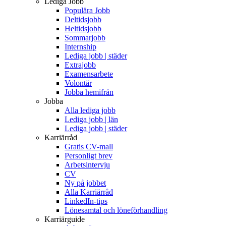
Lediga Jobb
Populära Jobb
Deltidsjobb
Heltidsjobb
Sommarjobb
Internship
Lediga jobb | städer
Extrajobb
Examensarbete
Volontär
Jobba hemifrån
Jobba
Alla lediga jobb
Lediga jobb | län
Lediga jobb | städer
Karriärråd
Gratis CV-mall
Personligt brev
Arbetsintervju
CV
Ny på jobbet
Alla Karriärråd
LinkedIn-tips
Lönesamtal och löneförhandling
Karriärguide