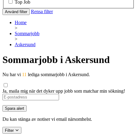
Top Job
Rensa filter
Använd filter
Home
>
Sommarjobb
>
Askersund
Sommarjobb i Askersund
Nu har vi
11
lediga sommarjobb i Askersund.
Ja, maila mig när det dyker upp jobb som matchar min sökning!
If
you
are
Spara alert
a
human,
Du kan stänga av notiser vi email närsomhelst.
ignore
this
Filter
field