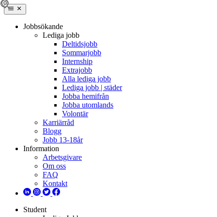
Jobbsökande
Lediga jobb
Deltidsjobb
Sommarjobb
Internship
Extrajobb
Alla lediga jobb
Lediga jobb | städer
Jobba hemifrån
Jobba utomlands
Volontär
Karriärråd
Blogg
Jobb 13-18år
Information
Arbetsgivare
Om oss
FAQ
Kontakt
Student