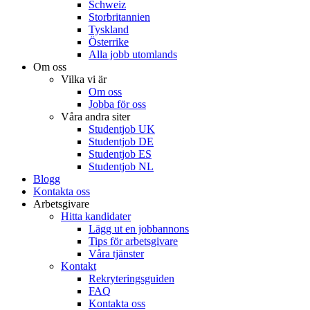
Schweiz
Storbritannien
Tyskland
Österrike
Alla jobb utomlands
Om oss
Vilka vi är
Om oss
Jobba för oss
Våra andra siter
Studentjob UK
Studentjob DE
Studentjob ES
Studentjob NL
Blogg
Kontakta oss
Arbetsgivare
Hitta kandidater
Lägg ut en jobbannons
Tips för arbetsgivare
Våra tjänster
Kontakt
Rekryteringsguiden
FAQ
Kontakta oss