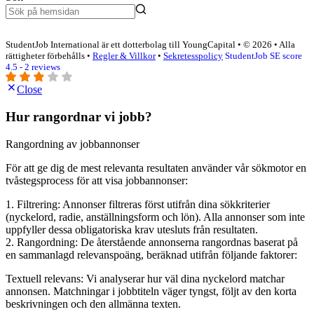
StudentJob International är ett dotterbolag till YoungCapital • © 2026 • Alla
rättigheter förbehålls •
Regler & Villkor
•
Sekretesspolicy
StudentJob SE score
4.5 - 2 reviews
Close
Hur rangordnar vi jobb?
Rangordning av jobbannonser
För att ge dig de mest relevanta resultaten använder vår sökmotor en
tvåstegsprocess för att visa jobbannonser:
1. Filtrering: Annonser filtreras först utifrån dina sökkriterier
(nyckelord, radie, anställningsform och lön). Alla annonser som inte
uppfyller dessa obligatoriska krav utesluts från resultaten.
2. Rangordning: De återstående annonserna rangordnas baserat på
en sammanlagd relevanspoäng, beräknad utifrån följande faktorer:
Textuell relevans: Vi analyserar hur väl dina nyckelord matchar
annonsen. Matchningar i jobbtiteln väger tyngst, följt av den korta
beskrivningen och den allmänna texten.