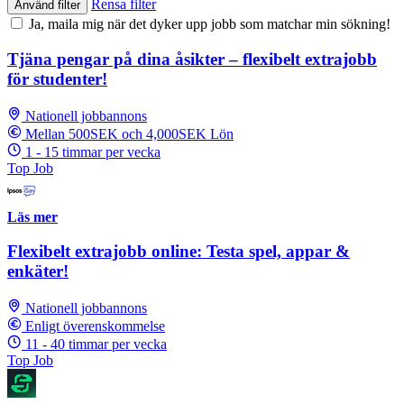
Rensa filter
Använd filter
Ja, maila mig när det dyker upp jobb som matchar min sökning!
Tjäna pengar på dina åsikter – flexibelt extrajobb
för studenter!
Nationell jobbannons
Mellan 500SEK och 4,000SEK Lön
1 - 15 timmar per vecka
Top Job
Läs mer
Flexibelt extrajobb online: Testa spel, appar &
enkäter!
Nationell jobbannons
Enligt överenskommelse
11 - 40 timmar per vecka
Top Job