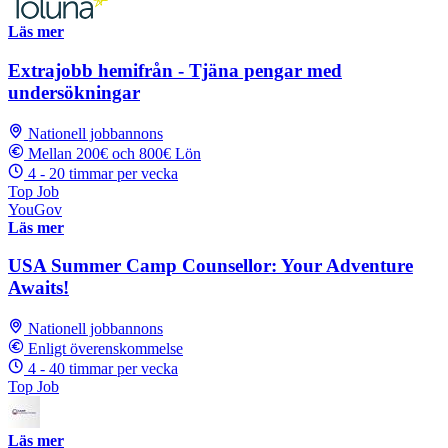
Läs mer
Extrajobb hemifrån - Tjäna pengar med
undersökningar
Nationell jobbannons
Mellan 200€ och 800€ Lön
4 - 20 timmar per vecka
Top Job
YouGov
Läs mer
USA Summer Camp Counsellor: Your Adventure
Awaits!
Nationell jobbannons
Enligt överenskommelse
4 - 40 timmar per vecka
Top Job
Läs mer