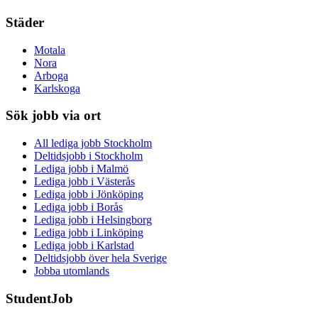
Städer
Motala
Nora
Arboga
Karlskoga
Sök jobb via ort
All lediga jobb Stockholm
Deltidsjobb i Stockholm
Lediga jobb i Malmö
Lediga jobb i Västerås
Lediga jobb i Jönköping
Lediga jobb i Borås
Lediga jobb i Helsingborg
Lediga jobb i Linköping
Lediga jobb i Karlstad
Deltidsjobb över hela Sverige
Jobba utomlands
StudentJob