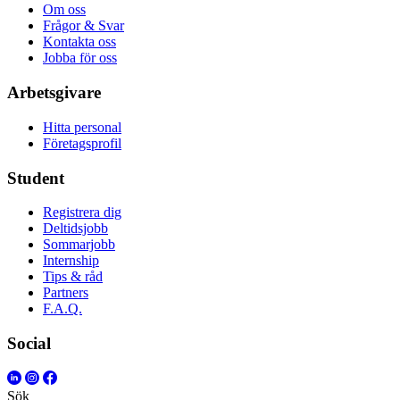
Om oss
Frågor & Svar
Kontakta oss
Jobba för oss
Arbetsgivare
Hitta personal
Företagsprofil
Student
Registrera dig
Deltidsjobb
Sommarjobb
Internship
Tips & råd
Partners
F.A.Q.
Social
Sök