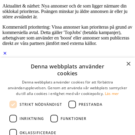
Aktualitet & närhet: Nya annonser och de som ligger närmare din
söklokal prioriteras. Poängen minskar ju äldre annonsen är eller ju
större avståndet är.
Kommersiell prioritering: Vissa annonser kan prioriteras på grund av
kommersiella avtal. Detta gäller 'TopJobs' (betalda kampanjer),
arbetsgivare som använder en 'boost' eller annonser som publiceras
direkt av våra partners jämfört med externa källor.
×
Logga in som företag
Denna webbplats använder
cookies
E-post
*
Denna webbplats använder cookies för att förbättra
användarupplevelsen. Genom att använda vår webbplats samtycker
du till alla cookies i enlighet med vår cookiepolicy.
Läs mer
Lösenord
STRIKT NÖDVÄNDIGT
PRESTANDA
kom ihåg mig
glömt ditt lösenord?
logga in
INRIKTNING
FUNKTIONER
Kostnadsfri företagsprofil
OKLASSIFICERADE