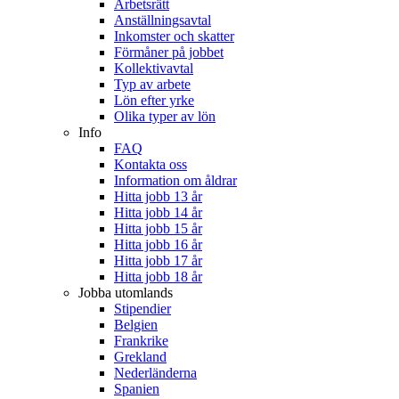
Arbetsrätt
Anställningsavtal
Inkomster och skatter
Förmåner på jobbet
Kollektivavtal
Typ av arbete
Lön efter yrke
Olika typer av lön
Info
FAQ
Kontakta oss
Information om åldrar
Hitta jobb 13 år
Hitta jobb 14 år
Hitta jobb 15 år
Hitta jobb 16 år
Hitta jobb 17 år
Hitta jobb 18 år
Jobba utomlands
Stipendier
Belgien
Frankrike
Grekland
Nederländerna
Spanien