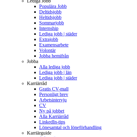
Lediga Jobb
Populära Jobb
Deltidsjobb
Heltidsjobb
Sommarjobb
Internship
Lediga jobb | städer
Extrajobb
Examensarbete
Volontär
Jobba hemifrån
Jobba
Alla lediga jobb
Lediga jobb | län
Lediga jobb | städer
Karriärråd
Gratis CV-mall
Personligt brev
Arbetsintervju
CV
Ny på jobbet
Alla Karriärråd
LinkedIn-tips
Lönesamtal och löneförhandling
Karriärguide