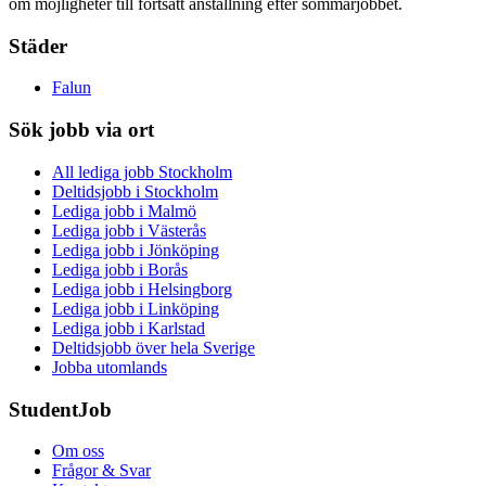
om möjligheter till fortsatt anställning efter sommarjobbet.
Städer
Falun
Sök jobb via ort
All lediga jobb Stockholm
Deltidsjobb i Stockholm
Lediga jobb i Malmö
Lediga jobb i Västerås
Lediga jobb i Jönköping
Lediga jobb i Borås
Lediga jobb i Helsingborg
Lediga jobb i Linköping
Lediga jobb i Karlstad
Deltidsjobb över hela Sverige
Jobba utomlands
StudentJob
Om oss
Frågor & Svar