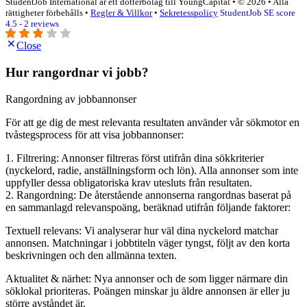
StudentJob International är ett dotterbolag till YoungCapital • © 2026 • Alla
rättigheter förbehålls •
Regler & Villkor
•
Sekretesspolicy
StudentJob SE score
4.5 - 2 reviews
Close
Hur rangordnar vi jobb?
Rangordning av jobbannonser
För att ge dig de mest relevanta resultaten använder vår sökmotor en
tvåstegsprocess för att visa jobbannonser:
1. Filtrering: Annonser filtreras först utifrån dina sökkriterier
(nyckelord, radie, anställningsform och lön). Alla annonser som inte
uppfyller dessa obligatoriska krav utesluts från resultaten.
2. Rangordning: De återstående annonserna rangordnas baserat på
en sammanlagd relevanspoäng, beräknad utifrån följande faktorer:
Textuell relevans: Vi analyserar hur väl dina nyckelord matchar
annonsen. Matchningar i jobbtiteln väger tyngst, följt av den korta
beskrivningen och den allmänna texten.
Aktualitet & närhet: Nya annonser och de som ligger närmare din
söklokal prioriteras. Poängen minskar ju äldre annonsen är eller ju
större avståndet är.