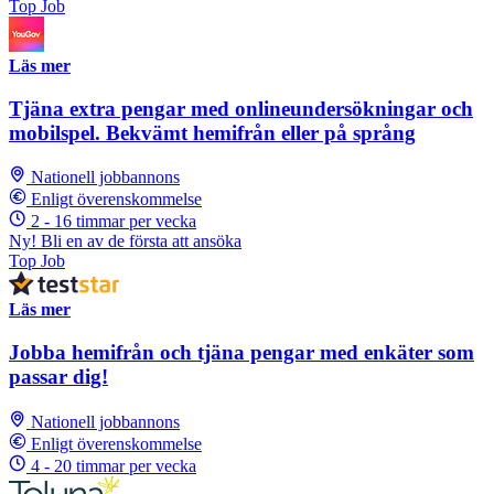
Top Job
Läs mer
Tjäna extra pengar med onlineundersökningar och
mobilspel. Bekvämt hemifrån eller på språng
Nationell jobbannons
Enligt överenskommelse
2 - 16 timmar per vecka
Ny! Bli en av de första att ansöka
Top Job
Läs mer
Jobba hemifrån och tjäna pengar med enkäter som
passar dig!
Nationell jobbannons
Enligt överenskommelse
4 - 20 timmar per vecka