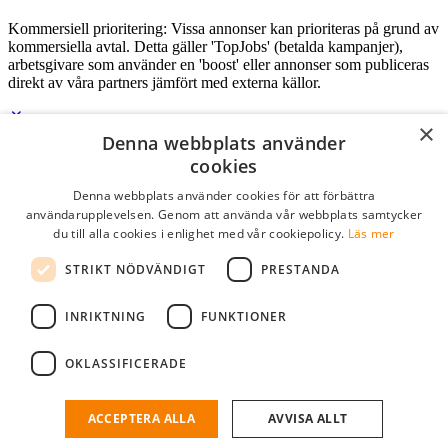
Kommersiell prioritering: Vissa annonser kan prioriteras på grund av
kommersiella avtal. Detta gäller 'TopJobs' (betalda kampanjer),
arbetsgivare som använder en 'boost' eller annonser som publiceras
direkt av våra partners jämfört med externa källor.
×
Denna webbplats använder
Logga in som företag
cookies
Denna webbplats använder cookies för att förbättra
E-post
*
användarupplevelsen. Genom att använda vår webbplats samtycker
du till alla cookies i enlighet med vår cookiepolicy.
Läs mer
Lösenord
STRIKT NÖDVÄNDIGT
PRESTANDA
kom ihåg mig
glömt ditt lösenord?
logga in
INRIKTNING
FUNKTIONER
Kostnadsfri företagsprofil
OKLASSIFICERADE
Om du har företagskonto hos StudentJob SE, kan du enkelt logga in
och söka efter passande kandidater till ditt företag.
ACCEPTERA ALLA
AVVISA ALLT
Har du inte ett företagskonto?