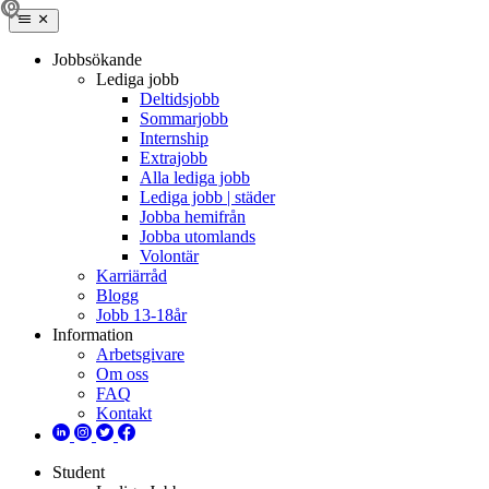
Jobbsökande
Lediga jobb
Deltidsjobb
Sommarjobb
Internship
Extrajobb
Alla lediga jobb
Lediga jobb | städer
Jobba hemifrån
Jobba utomlands
Volontär
Karriärråd
Blogg
Jobb 13-18år
Information
Arbetsgivare
Om oss
FAQ
Kontakt
Student