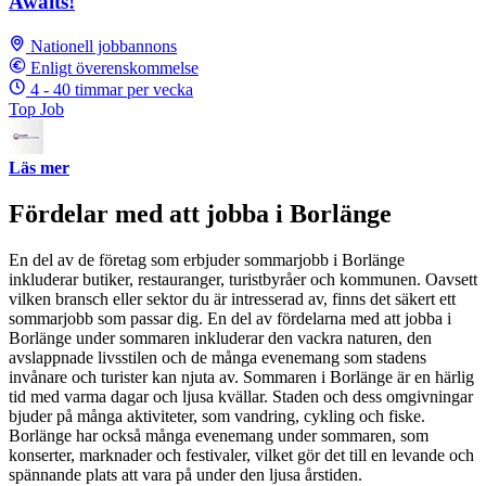
Awaits!
Nationell jobbannons
Enligt överenskommelse
4 - 40 timmar per vecka
Top Job
Läs mer
Fördelar med att jobba i Borlänge
En del av de företag som erbjuder sommarjobb i Borlänge
inkluderar butiker, restauranger, turistbyråer och kommunen. Oavsett
vilken bransch eller sektor du är intresserad av, finns det säkert ett
sommarjobb som passar dig. En del av fördelarna med att jobba i
Borlänge under sommaren inkluderar den vackra naturen, den
avslappnade livsstilen och de många evenemang som stadens
invånare och turister kan njuta av. Sommaren i Borlänge är en härlig
tid med varma dagar och ljusa kvällar. Staden och dess omgivningar
bjuder på många aktiviteter, som vandring, cykling och fiske.
Borlänge har också många evenemang under sommaren, som
konserter, marknader och festivaler, vilket gör det till en levande och
spännande plats att vara på under den ljusa årstiden.