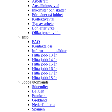
Arbetsrätt
Anställningsavtal
Inkomster och skatter
Förmåner på jobbet
Kollektivavtal
Typ av arbete
Lön efter yrke
Olika typer av lön
Info
FAQ
Kontakta oss
Information om åldrar
Hitta jobb 13 år
Hitta jobb 14 år
Hitta jobb 15 år
Hitta jobb 16 år
Hitta jobb 17 år
Hitta jobb 18 år
Jobba utomlands
Stipendier
Belgien
Frankrike
Grekland
Nederländerna
Spanien