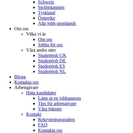
Schweiz
Storbritannien
Tyskland
Österrike
Alla jobb utomlands
Om oss
Vilka vi är
Om oss
Jobba för oss
Våra andra siter
Studentjob UK
Studentjob DE
Studentjob ES
Studentjob NL
Blogg
Kontakta oss
Arbetsgivare
Hitta kandidater
Lägg ut en jobbannons
Tips för arbetsgivare
Våra tjänster
Kontakt
Rekryteringsguiden
FAQ
Kontakta oss