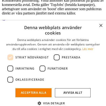
Kommersiell prioritering: Vissa annonser kan prioriteras på grund av
kommersiella avtal. Detta gäller 'TopJobs' (betalda kampanjer),
arbetsgivare som använder en 'boost' eller annonser som publiceras
direkt av våra partners jämfört med externa källor.
×
Denna webbplats använder
Logga in som företag
cookies
Denna webbplats använder cookies för att förbättra
E-post
*
användarupplevelsen. Genom att använda vår webbplats samtycker
du till alla cookies i enlighet med vår cookiepolicy.
Läs mer
Lösenord
STRIKT NÖDVÄNDIGT
PRESTANDA
kom ihåg mig
glömt ditt lösenord?
logga in
INRIKTNING
FUNKTIONER
Kostnadsfri företagsprofil
OKLASSIFICERADE
Om du har företagskonto hos StudentJob SE, kan du enkelt logga in
och söka efter passande kandidater till ditt företag.
ACCEPTERA ALLA
AVVISA ALLT
Har du inte ett företagskonto?
VISA DETALJER