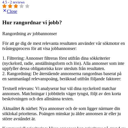
4.5 - 2 reviews
Close
Hur rangordnar vi jobb?
Rangordning av jobbannonser
För att ge dig de mest relevanta resultaten använder vår sökmotor en
tvåstegsprocess för att visa jobbannonser:
1. Filtrering: Annonser filtreras först utifrån dina sökkriterier
(nyckelord, radie, anställningsform och lön). Alla annonser som inte
uppfyller dessa obligatoriska krav utesluts från resultaten.
2. Rangordning: De återstående annonserna rangordnas baserat på
en sammanlagd relevanspoäng, beräknad utifrån följande faktorer:
Textuell relevans: Vi analyserar hur väl dina nyckelord matchar
annonsen. Matchningar i jobbtiteln väger tyngst, följt av den korta
beskrivningen och den allmänna texten.
Aktualitet & närhet: Nya annonser och de som ligger närmare din
söklokal prioriteras. Poängen minskar ju äldre annonsen är eller ju
större avståndet är.