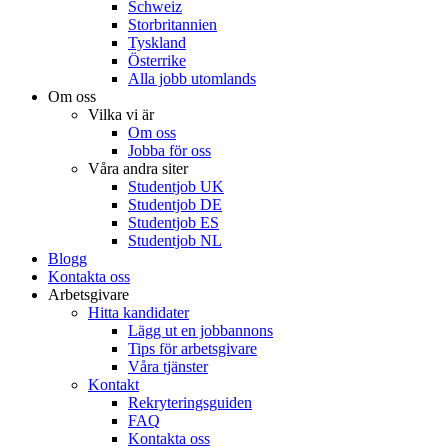
Schweiz
Storbritannien
Tyskland
Österrike
Alla jobb utomlands
Om oss
Vilka vi är
Om oss
Jobba för oss
Våra andra siter
Studentjob UK
Studentjob DE
Studentjob ES
Studentjob NL
Blogg
Kontakta oss
Arbetsgivare
Hitta kandidater
Lägg ut en jobbannons
Tips för arbetsgivare
Våra tjänster
Kontakt
Rekryteringsguiden
FAQ
Kontakta oss