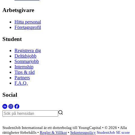
Arbetsgivare
Hitta personal
Företagsprofil
Student
Registrera dig
Deltidsjobb
Sommarjobb
Internship
Tips & råd
Partners
F.A.Q.
Social
StudentJob International är ett dotterbolag till YoungCapital • © 2026 • Alla
rättigheter förbehålls •
Regler & Villkor
•
Sekretesspolicy
StudentJob SE score