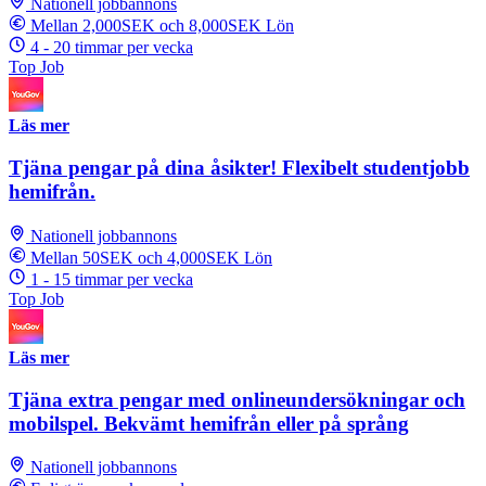
Nationell jobbannons
Mellan 2,000SEK och 8,000SEK Lön
4 - 20 timmar per vecka
Top Job
Läs mer
Tjäna pengar på dina åsikter! Flexibelt studentjobb
hemifrån.
Nationell jobbannons
Mellan 50SEK och 4,000SEK Lön
1 - 15 timmar per vecka
Top Job
Läs mer
Tjäna extra pengar med onlineundersökningar och
mobilspel. Bekvämt hemifrån eller på språng
Nationell jobbannons