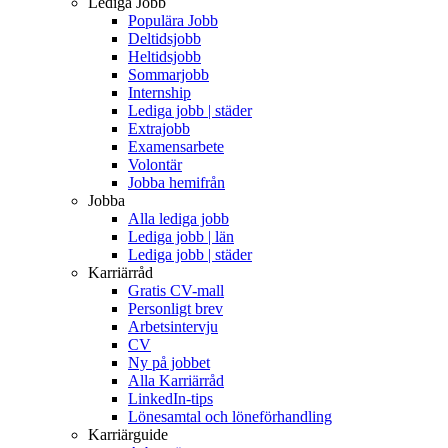
Lediga Jobb
Populära Jobb
Deltidsjobb
Heltidsjobb
Sommarjobb
Internship
Lediga jobb | städer
Extrajobb
Examensarbete
Volontär
Jobba hemifrån
Jobba
Alla lediga jobb
Lediga jobb | län
Lediga jobb | städer
Karriärråd
Gratis CV-mall
Personligt brev
Arbetsintervju
CV
Ny på jobbet
Alla Karriärråd
LinkedIn-tips
Lönesamtal och löneförhandling
Karriärguide