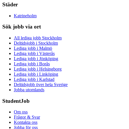
Städer
Katrineholm
Sök jobb via ort
All lediga jobb Stockholm
Deltidsjobb i Stockholm
Lediga jobb i Malmö
Lediga jobb i Västerås
Lediga jobb i Jönköping
Lediga jobb i Borås
Lediga jobb i Helsingborg
Lediga jobb i Linköping
Lediga jobb i Karlstad
Deltidsjobb över hela Sverige
Jobba utomlands
StudentJob
Om oss
Frågor & Svar
Kontakta oss
Jobba för oss