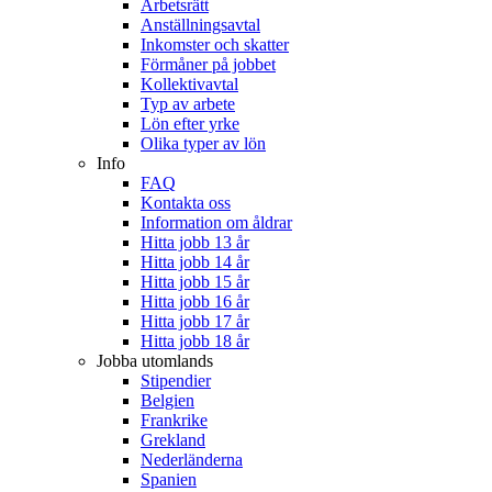
Arbetsrätt
Anställningsavtal
Inkomster och skatter
Förmåner på jobbet
Kollektivavtal
Typ av arbete
Lön efter yrke
Olika typer av lön
Info
FAQ
Kontakta oss
Information om åldrar
Hitta jobb 13 år
Hitta jobb 14 år
Hitta jobb 15 år
Hitta jobb 16 år
Hitta jobb 17 år
Hitta jobb 18 år
Jobba utomlands
Stipendier
Belgien
Frankrike
Grekland
Nederländerna
Spanien