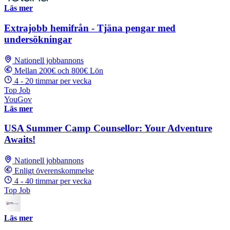
Läs mer
Extrajobb hemifrån - Tjäna pengar med
undersökningar
Nationell jobbannons
Mellan 200€ och 800€ Lön
4 - 20 timmar per vecka
Top Job
YouGov
Läs mer
USA Summer Camp Counsellor: Your Adventure
Awaits!
Nationell jobbannons
Enligt överenskommelse
4 - 40 timmar per vecka
Top Job
Läs mer