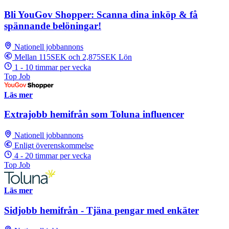
Bli YouGov Shopper: Scanna dina inköp & få
spännande belöningar!
Nationell jobbannons
Mellan 115SEK och 2,875SEK Lön
1 - 10 timmar per vecka
Top Job
Läs mer
Extrajobb hemifrån som Toluna influencer
Nationell jobbannons
Enligt överenskommelse
4 - 20 timmar per vecka
Top Job
Läs mer
Sidjobb hemifrån - Tjäna pengar med enkäter