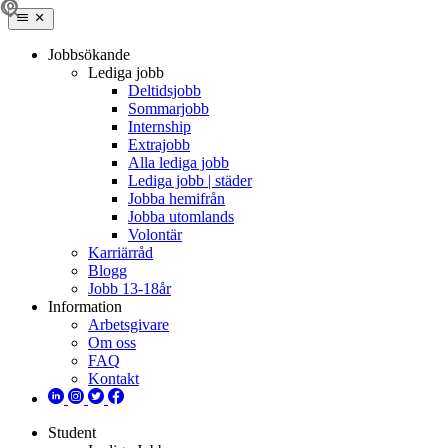
Jobbsökande
Lediga jobb
Deltidsjobb
Sommarjobb
Internship
Extrajobb
Alla lediga jobb
Lediga jobb | städer
Jobba hemifrån
Jobba utomlands
Volontär
Karriärråd
Blogg
Jobb 13-18år
Information
Arbetsgivare
Om oss
FAQ
Kontakt
Student