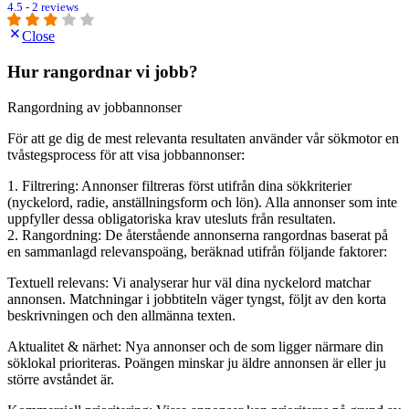
4.5 - 2 reviews
Close
Hur rangordnar vi jobb?
Rangordning av jobbannonser
För att ge dig de mest relevanta resultaten använder vår sökmotor en
tvåstegsprocess för att visa jobbannonser:
1. Filtrering: Annonser filtreras först utifrån dina sökkriterier
(nyckelord, radie, anställningsform och lön). Alla annonser som inte
uppfyller dessa obligatoriska krav utesluts från resultaten.
2. Rangordning: De återstående annonserna rangordnas baserat på
en sammanlagd relevanspoäng, beräknad utifrån följande faktorer:
Textuell relevans: Vi analyserar hur väl dina nyckelord matchar
annonsen. Matchningar i jobbtiteln väger tyngst, följt av den korta
beskrivningen och den allmänna texten.
Aktualitet & närhet: Nya annonser och de som ligger närmare din
söklokal prioriteras. Poängen minskar ju äldre annonsen är eller ju
större avståndet är.