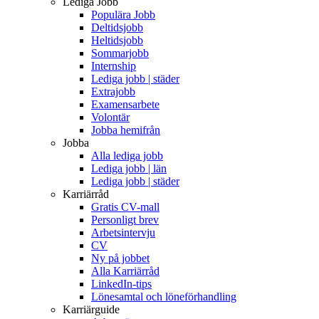
Lediga Jobb
Populära Jobb
Deltidsjobb
Heltidsjobb
Sommarjobb
Internship
Lediga jobb | städer
Extrajobb
Examensarbete
Volontär
Jobba hemifrån
Jobba
Alla lediga jobb
Lediga jobb | län
Lediga jobb | städer
Karriärråd
Gratis CV-mall
Personligt brev
Arbetsintervju
CV
Ny på jobbet
Alla Karriärråd
LinkedIn-tips
Lönesamtal och löneförhandling
Karriärguide