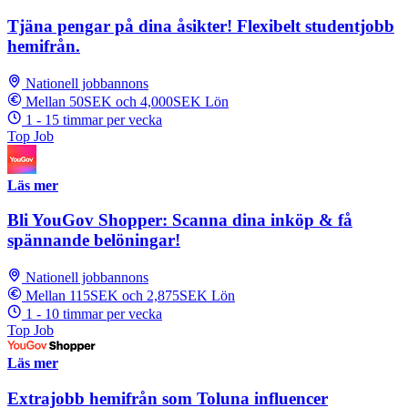
Tjäna pengar på dina åsikter! Flexibelt studentjobb
hemifrån.
Nationell jobbannons
Mellan 50SEK och 4,000SEK Lön
1 - 15 timmar per vecka
Top Job
Läs mer
Bli YouGov Shopper: Scanna dina inköp & få
spännande belöningar!
Nationell jobbannons
Mellan 115SEK och 2,875SEK Lön
1 - 10 timmar per vecka
Top Job
Läs mer
Extrajobb hemifrån som Toluna influencer