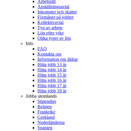
Arbetsrätt
Anställningsavtal
Inkomster och skatter
Förmåner på jobbet
Kollektivavtal
Typ av arbete
Lön efter yrke
Olika typer av lön
Info
FAQ
Kontakta oss
Information om åldrar
Hitta jobb 13 år
Hitta jobb 14 år
Hitta jobb 15 år
Hitta jobb 16 år
Hitta jobb 17 år
Hitta jobb 18 år
Jobba utomlands
Stipendier
Belgien
Frankrike
Grekland
Nederländerna
Spanien