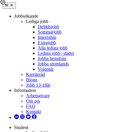
Jobbsökande
Lediga jobb
Deltidsjobb
Sommarjobb
Internship
Extrajobb
Alla lediga jobb
Lediga jobb | städer
Jobba hemifrån
Jobba utomlands
Volontär
Karriärråd
Blogg
Jobb 13-18år
Information
Arbetsgivare
Om oss
FAQ
Kontakt
Student