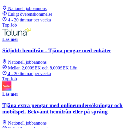
Nationell jobbannons
Enligt överenskommelse
4 - 20 timmar per vecka
Top Job
Läs mer
Sidjobb hemifrån - Tjäna pengar med enkäter
Nationell jobbannons
Mellan 2,000SEK och 8,000SEK Lön
4 - 20 timmar per vecka
Top Job
Läs mer
Tjäna extra pengar med onlineundersökningar och
mobilspel. Bekvämt hemifrån eller på språng
Nationell jobbannons