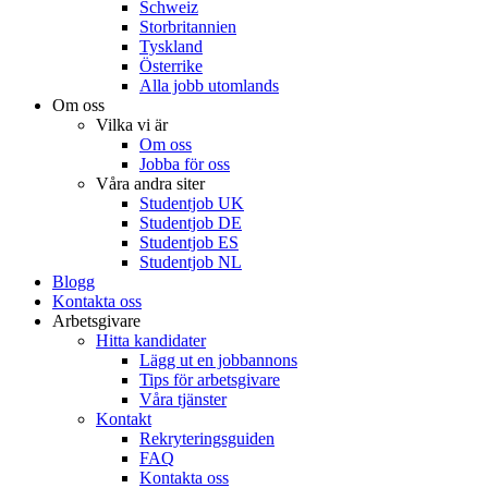
Schweiz
Storbritannien
Tyskland
Österrike
Alla jobb utomlands
Om oss
Vilka vi är
Om oss
Jobba för oss
Våra andra siter
Studentjob UK
Studentjob DE
Studentjob ES
Studentjob NL
Blogg
Kontakta oss
Arbetsgivare
Hitta kandidater
Lägg ut en jobbannons
Tips för arbetsgivare
Våra tjänster
Kontakt
Rekryteringsguiden
FAQ
Kontakta oss