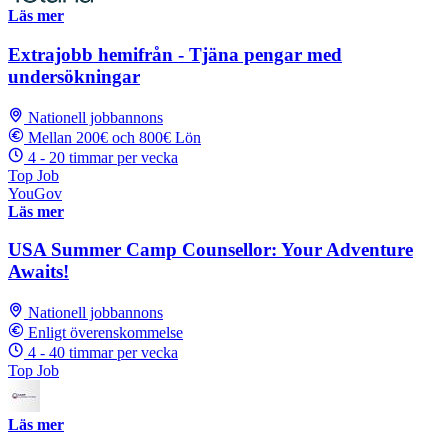
Läs mer
Extrajobb hemifrån - Tjäna pengar med
undersökningar
Nationell jobbannons
Mellan 200€ och 800€ Lön
4 - 20 timmar per vecka
Top Job
YouGov
Läs mer
USA Summer Camp Counsellor: Your Adventure
Awaits!
Nationell jobbannons
Enligt överenskommelse
4 - 40 timmar per vecka
Top Job
Läs mer