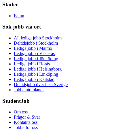
Städer
Falun
Sök jobb via ort
All lediga jobb Stockholm
Deltidsjobb i Stockholm
Lediga jobb i Malmö
Lediga jobb i Västerås
Lediga jobb i Jönköping
Lediga jobb i Borås
Lediga jobb i Helsingborg
Lediga jobb i Linköping
Lediga jobb i Karlstad
Deltidsjobb över hela Sverige
Jobba utomlands
StudentJob
Om oss
Frågor & Svar
Kontakta oss
Jobba för oss