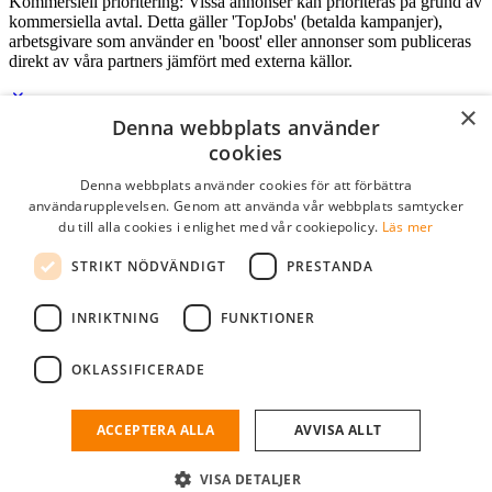
Kommersiell prioritering: Vissa annonser kan prioriteras på grund av
kommersiella avtal. Detta gäller 'TopJobs' (betalda kampanjer),
arbetsgivare som använder en 'boost' eller annonser som publiceras
direkt av våra partners jämfört med externa källor.
×
Denna webbplats använder
Logga in som företag
cookies
Denna webbplats använder cookies för att förbättra
E-post
*
användarupplevelsen. Genom att använda vår webbplats samtycker
du till alla cookies i enlighet med vår cookiepolicy.
Läs mer
Lösenord
STRIKT NÖDVÄNDIGT
PRESTANDA
kom ihåg mig
glömt ditt lösenord?
logga in
INRIKTNING
FUNKTIONER
Kostnadsfri företagsprofil
OKLASSIFICERADE
Om du har företagskonto hos StudentJob SE, kan du enkelt logga in
och söka efter passande kandidater till ditt företag.
ACCEPTERA ALLA
AVVISA ALLT
Har du inte ett företagskonto?
VISA DETALJER