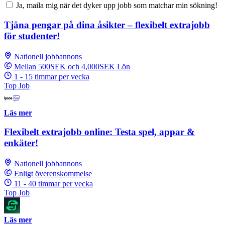
Ja, maila mig när det dyker upp jobb som matchar min sökning!
Tjäna pengar på dina åsikter – flexibelt extrajobb
för studenter!
Nationell jobbannons
Mellan 500SEK och 4,000SEK Lön
1 - 15 timmar per vecka
Top Job
Läs mer
Flexibelt extrajobb online: Testa spel, appar &
enkäter!
Nationell jobbannons
Enligt överenskommelse
11 - 40 timmar per vecka
Top Job
Läs mer