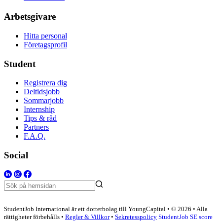
Arbetsgivare
Hitta personal
Företagsprofil
Student
Registrera dig
Deltidsjobb
Sommarjobb
Internship
Tips & råd
Partners
F.A.Q.
Social
StudentJob International är ett dotterbolag till YoungCapital • © 2026 • Alla
rättigheter förbehålls •
Regler & Villkor
•
Sekretesspolicy
StudentJob SE score