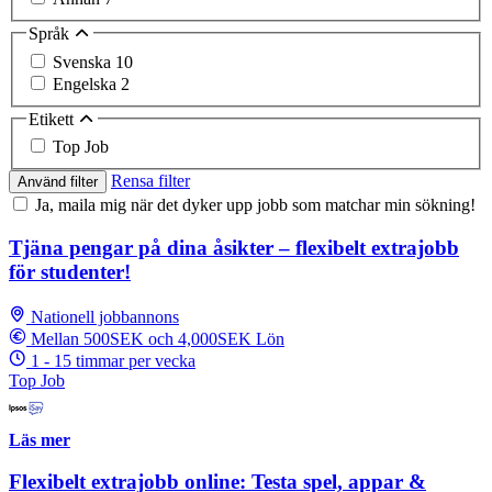
Språk
Svenska
10
Engelska
2
Etikett
Top Job
Rensa filter
Använd filter
Ja, maila mig när det dyker upp jobb som matchar min sökning!
Tjäna pengar på dina åsikter – flexibelt extrajobb
för studenter!
Nationell jobbannons
Mellan 500SEK och 4,000SEK Lön
1 - 15 timmar per vecka
Top Job
Läs mer
Flexibelt extrajobb online: Testa spel, appar &