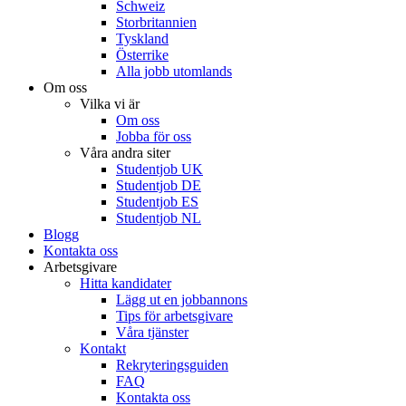
Schweiz
Storbritannien
Tyskland
Österrike
Alla jobb utomlands
Om oss
Vilka vi är
Om oss
Jobba för oss
Våra andra siter
Studentjob UK
Studentjob DE
Studentjob ES
Studentjob NL
Blogg
Kontakta oss
Arbetsgivare
Hitta kandidater
Lägg ut en jobbannons
Tips för arbetsgivare
Våra tjänster
Kontakt
Rekryteringsguiden
FAQ
Kontakta oss