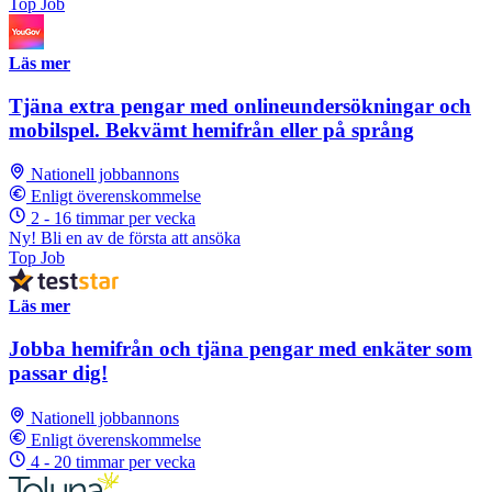
Top Job
Läs mer
Tjäna extra pengar med onlineundersökningar och
mobilspel. Bekvämt hemifrån eller på språng
Nationell jobbannons
Enligt överenskommelse
2 - 16 timmar per vecka
Ny! Bli en av de första att ansöka
Top Job
Läs mer
Jobba hemifrån och tjäna pengar med enkäter som
passar dig!
Nationell jobbannons
Enligt överenskommelse
4 - 20 timmar per vecka