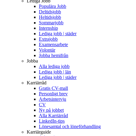
Lediga Jobb
Populära Jobb
Deltidsjobb
Heltidsjobb
Sommarjobb
Internship
Lediga jobb | städer
Extrajobb
Examensarbete
Volontär
Jobba hemifrån
Jobba
Alla lediga jobb
Lediga jobb | län
Lediga jobb | städer
Karriärråd
Gratis CV-mall
Personligt brev
Arbetsintervju
CV
Ny på jobbet
Alla Karriärråd
LinkedIn-tips
Lönesamtal och löneförhandling
Karriärguide