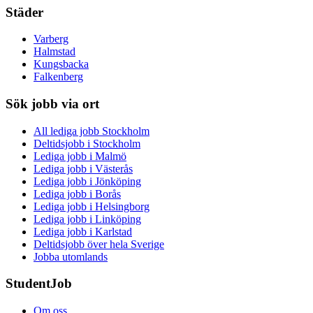
Städer
Varberg
Halmstad
Kungsbacka
Falkenberg
Sök jobb via ort
All lediga jobb Stockholm
Deltidsjobb i Stockholm
Lediga jobb i Malmö
Lediga jobb i Västerås
Lediga jobb i Jönköping
Lediga jobb i Borås
Lediga jobb i Helsingborg
Lediga jobb i Linköping
Lediga jobb i Karlstad
Deltidsjobb över hela Sverige
Jobba utomlands
StudentJob
Om oss