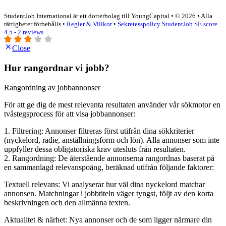
StudentJob International är ett dotterbolag till YoungCapital • © 2026 • Alla
rättigheter förbehålls •
Regler & Villkor
•
Sekretesspolicy
StudentJob SE score
4.5 - 2 reviews
Close
Hur rangordnar vi jobb?
Rangordning av jobbannonser
För att ge dig de mest relevanta resultaten använder vår sökmotor en
tvåstegsprocess för att visa jobbannonser:
1. Filtrering: Annonser filtreras först utifrån dina sökkriterier
(nyckelord, radie, anställningsform och lön). Alla annonser som inte
uppfyller dessa obligatoriska krav utesluts från resultaten.
2. Rangordning: De återstående annonserna rangordnas baserat på
en sammanlagd relevanspoäng, beräknad utifrån följande faktorer:
Textuell relevans: Vi analyserar hur väl dina nyckelord matchar
annonsen. Matchningar i jobbtiteln väger tyngst, följt av den korta
beskrivningen och den allmänna texten.
Aktualitet & närhet: Nya annonser och de som ligger närmare din