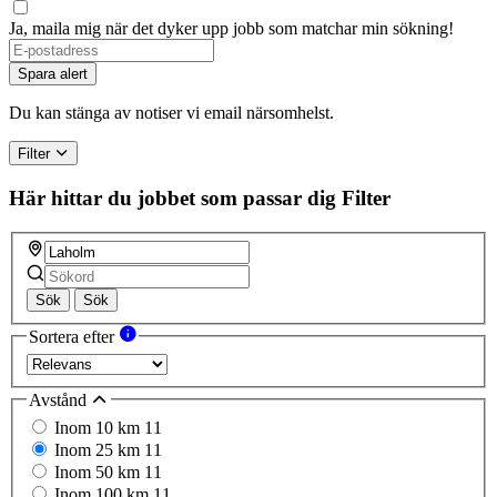
Ja, maila mig när det dyker upp jobb som matchar min sökning!
If
you
Spara alert
are
a
Du kan stänga av notiser vi email närsomhelst.
human,
ignore
Filter
this
field
Här hittar du jobbet som passar dig
Filter
Sök
Sök
Sortera efter
Avstånd
Inom 10 km
11
Inom 25 km
11
Inom 50 km
11
Inom 100 km
11