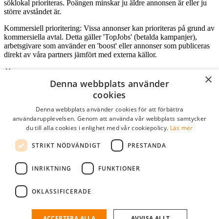
söklokal prioriteras. Poängen minskar ju äldre annonsen är eller ju
större avståndet är.
Kommersiell prioritering: Vissa annonser kan prioriteras på grund av
kommersiella avtal. Detta gäller 'TopJobs' (betalda kampanjer),
arbetsgivare som använder en 'boost' eller annonser som publiceras
direkt av våra partners jämfört med externa källor.
×
Denna webbplats använder
Logga in som företag
cookies
Denna webbplats använder cookies för att förbättra
E-post
*
användarupplevelsen. Genom att använda vår webbplats samtycker
du till alla cookies i enlighet med vår cookiepolicy.
Läs mer
Lösenord
STRIKT NÖDVÄNDIGT
PRESTANDA
kom ihåg mig
glömt ditt lösenord?
logga in
INRIKTNING
FUNKTIONER
Kostnadsfri företagsprofil
OKLASSIFICERADE
Om du har företagskonto hos StudentJob SE, kan du enkelt logga in
och söka efter passande kandidater till ditt företag.
ACCEPTERA ALLA
AVVISA ALLT