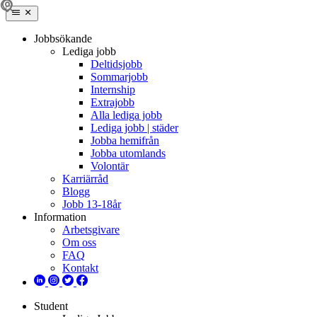
Jobbsökande
Lediga jobb
Deltidsjobb
Sommarjobb
Internship
Extrajobb
Alla lediga jobb
Lediga jobb | städer
Jobba hemifrån
Jobba utomlands
Volontär
Karriärråd
Blogg
Jobb 13-18år
Information
Arbetsgivare
Om oss
FAQ
Kontakt
Student