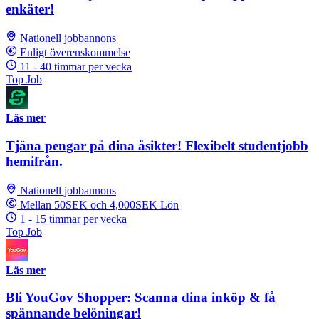
enkäter!
Nationell jobbannons
Enligt överenskommelse
11 - 40 timmar per vecka
Top Job
Läs mer
Tjäna pengar på dina åsikter! Flexibelt studentjobb
hemifrån.
Nationell jobbannons
Mellan 50SEK och 4,000SEK Lön
1 - 15 timmar per vecka
Top Job
Läs mer
Bli YouGov Shopper: Scanna dina inköp & få
spännande belöningar!