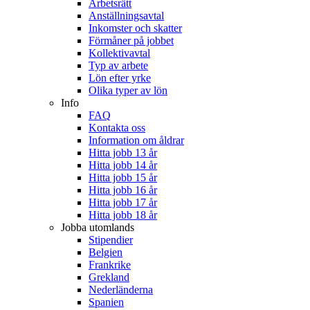
Arbetsrätt
Anställningsavtal
Inkomster och skatter
Förmåner på jobbet
Kollektivavtal
Typ av arbete
Lön efter yrke
Olika typer av lön
Info
FAQ
Kontakta oss
Information om åldrar
Hitta jobb 13 år
Hitta jobb 14 år
Hitta jobb 15 år
Hitta jobb 16 år
Hitta jobb 17 år
Hitta jobb 18 år
Jobba utomlands
Stipendier
Belgien
Frankrike
Grekland
Nederländerna
Spanien