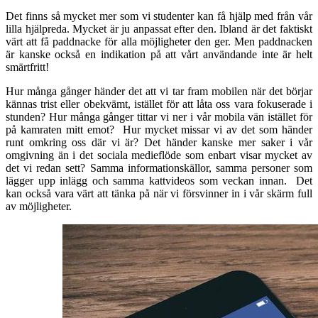
Det finns så mycket mer som vi studenter kan få hjälp med från vår
lilla hjälpreda. Mycket är ju anpassat efter den. Ibland är det faktiskt
värt att få paddnacke för alla möjligheter den ger. Men paddnacken
är kanske också en indikation på att vårt användande inte är helt
smärtfritt!
Hur många gånger händer det att vi tar fram mobilen när det börjar
kännas trist eller obekvämt, istället för att låta oss vara fokuserade i
stunden? Hur många gånger tittar vi ner i vår mobila vän istället för
på kamraten mitt emot? Hur mycket missar vi av det som händer
runt omkring oss där vi är? Det händer kanske mer saker i vår
omgivning än i det sociala medieflöde som enbart visar mycket av
det vi redan sett? Samma informationskällor, samma personer som
lägger upp inlägg och samma kattvideos som veckan innan. Det
kan också vara värt att tänka på när vi försvinner in i vår skärm full
av möjligheter.