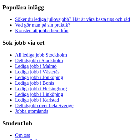
Populära inlägg
Söker du lediga jullovsjobb? Här är våra bästa tips och råd
Vad gör man på sin praktik?
Konsten att jobba hemifrån
Sök jobb via ort
All lediga jobb Stockholm
Deltidsjobb i Stockholm
Lediga jobb i Malmö
Lediga jobb i Västerås
Lediga jobb i Jönköping
Lediga jobb i Borås
Lediga jobb i Helsingborg
Lediga jobb i Linköping
Lediga jobb i Karlstad
Deltidsjobb över hela Sverige
Jobba utomlands
StudentJob
Om oss