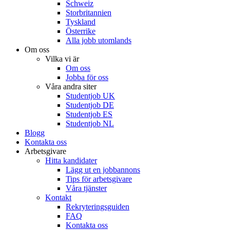
Schweiz
Storbritannien
Tyskland
Österrike
Alla jobb utomlands
Om oss
Vilka vi är
Om oss
Jobba för oss
Våra andra siter
Studentjob UK
Studentjob DE
Studentjob ES
Studentjob NL
Blogg
Kontakta oss
Arbetsgivare
Hitta kandidater
Lägg ut en jobbannons
Tips för arbetsgivare
Våra tjänster
Kontakt
Rekryteringsguiden
FAQ
Kontakta oss