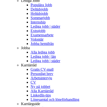
Lediga Jobb
Populära Jobb
Deltidsjobb
Heltidsjobb
Sommarjobb
Internship
Lediga jobb | städer
Extrajobb
Examensarbete
Volontär
Jobba hemifrån
Jobba
Alla lediga jobb
Lediga jobb | län
Lediga jobb | städer
Karriärråd
Gratis CV-mall
Personligt brev
Arbetsintervju
CV
Ny på jobbet
Alla Karriärråd
LinkedIn-tips
Lönesamtal och löneförhandling
Karriärguide