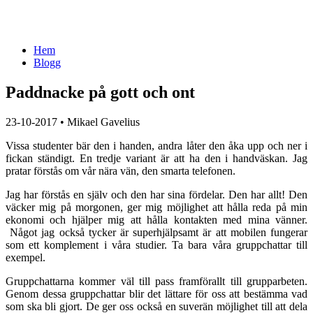
Hem
Blogg
Paddnacke på gott och ont
23-10-2017
•
Mikael Gavelius
Vissa studenter bär den i handen, andra låter den åka upp och ner i
fickan ständigt. En tredje variant är att ha den i handväskan. Jag
pratar förstås om vår nära vän, den smarta telefonen.
Jag har förstås en själv och den har sina fördelar. Den har allt! Den
väcker mig på morgonen, ger mig möjlighet att hålla reda på min
ekonomi och hjälper mig att hålla kontakten med mina vänner.
Något jag också tycker är superhjälpsamt är att mobilen fungerar
som ett komplement i våra studier. Ta bara våra gruppchattar till
exempel.
Gruppchattarna kommer väl till pass framförallt till grupparbeten.
Genom dessa gruppchattar blir det lättare för oss att bestämma vad
som ska bli gjort. De ger oss också en suverän möjlighet till att dela