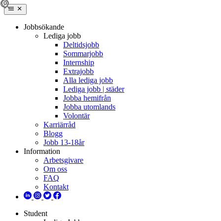
Jobbsökande
Lediga jobb
Deltidsjobb
Sommarjobb
Internship
Extrajobb
Alla lediga jobb
Lediga jobb | städer
Jobba hemifrån
Jobba utomlands
Volontär
Karriärråd
Blogg
Jobb 13-18år
Information
Arbetsgivare
Om oss
FAQ
Kontakt
Student