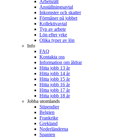
Arbetsrätt
Anställningsavtal
Inkomster och skatter
Förmåner på jobbet
Kollektivavtal
Typ av arbete
Lön efter yrke
Olika typer av lön
Info
FAQ
Kontakta oss
Information om åldrar
Hitta jobb 13 år
Hitta jobb 14 år
Hitta jobb 15 år
Hitta jobb 16 år
Hitta jobb 17 år
Hitta jobb 18 år
Jobba utomlands
Stipendier
Belgien
Frankrike
Grekland
Nederländerna
Spanien