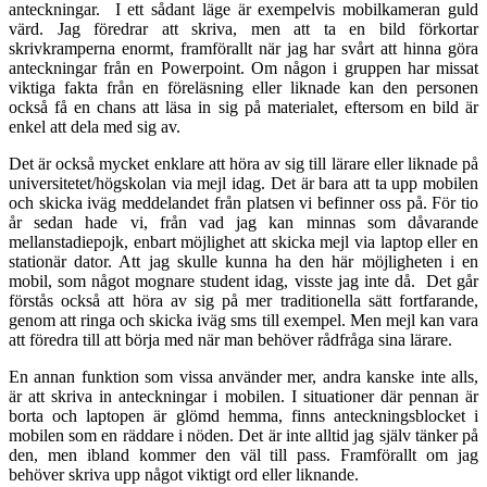
anteckningar. I ett sådant läge är exempelvis mobilkameran guld
värd. Jag föredrar att skriva, men att ta en bild förkortar
skrivkramperna enormt, framförallt när jag har svårt att hinna göra
anteckningar från en Powerpoint. Om någon i gruppen har missat
viktiga fakta från en föreläsning eller liknade kan den personen
också få en chans att läsa in sig på materialet, eftersom en bild är
enkel att dela med sig av.
Det är också mycket enklare att höra av sig till lärare eller liknade på
universitetet/högskolan via mejl idag. Det är bara att ta upp mobilen
och skicka iväg meddelandet från platsen vi befinner oss på. För tio
år sedan hade vi, från vad jag kan minnas som dåvarande
mellanstadiepojk, enbart möjlighet att skicka mejl via laptop eller en
stationär dator. Att jag skulle kunna ha den här möjligheten i en
mobil, som något mognare student idag, visste jag inte då. Det går
förstås också att höra av sig på mer traditionella sätt fortfarande,
genom att ringa och skicka iväg sms till exempel. Men mejl kan vara
att föredra till att börja med när man behöver rådfråga sina lärare.
En annan funktion som vissa använder mer, andra kanske inte alls,
är att skriva in anteckningar i mobilen. I situationer där pennan är
borta och laptopen är glömd hemma, finns anteckningsblocket i
mobilen som en räddare i nöden. Det är inte alltid jag själv tänker på
den, men ibland kommer den väl till pass. Framförallt om jag
behöver skriva upp något viktigt ord eller liknande.