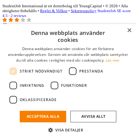
StudentJob International är ett dotterbolag till YoungCapital • © 2026 • Alla
rättigheter förbehålls •
Regler & Villkor
•
Sekretesspolicy
StudentJob SE score
4.5 - 2 reviews
×
Denna webbplats använder
Logga in som företag
cookies
Denna webbplats använder cookies för att förbättra
E-post
*
användarupplevelsen. Genom att använda vår webbplats samtycker
du till alla cookies i enlighet med vår cookiepolicy.
Läs mer
Lösenord
STRIKT NÖDVÄNDIGT
PRESTANDA
kom ihåg mig
glömt ditt lösenord?
logga in
INRIKTNING
FUNKTIONER
Kostnadsfri företagsprofil
OKLASSIFICERADE
Om du har företagskonto hos StudentJob SE, kan du enkelt logga in
och söka efter passande kandidater till ditt företag.
ACCEPTERA ALLA
AVVISA ALLT
Har du inte ett företagskonto?
VISA DETALJER
skapa profil gratis