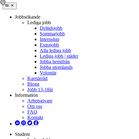
Jobbsökande
Lediga jobb
Deltidsjobb
Sommarjobb
Internship
Extrajobb
Alla lediga jobb
Lediga jobb | städer
Jobba hemifrån
Jobba utomlands
Volontär
Karriärråd
Blogg
Jobb 13-18år
Information
Arbetsgivare
Om oss
FAQ
Kontakt
Student