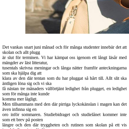
Det vankas snart juni månad och för många studenter innebär det att
skolan och allt plugg
är slut för terminen. Vi har kämpat oss igenom ett långt läsår med
mängder av läst litteratur,
tusentals skrivna meningar och långa nätter framför anteckningarna
som ska hjälpa dig att
klara av den där tentan som du har pluggat så hårt till. Allt slit ska
äntligen löna sig och vi ska
få nästan tre månaders välförtjänt ledighet från plugget, en ledighet
som för många inte kunde
komma mer lägligt.
Men tillsammans med den där pirriga lyckokänslan i magen kan det
även infinna sig en
oro inför sommaren. Studiebidraget och studielånet kommer inte
som ett brev på posten
längre och den där tryggheten och rutinen som skolan på ett vis