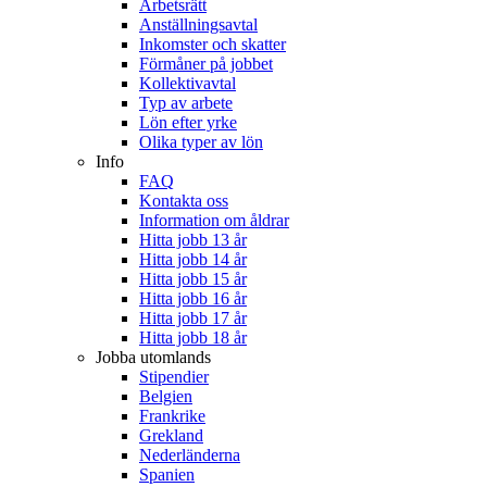
Arbetsrätt
Anställningsavtal
Inkomster och skatter
Förmåner på jobbet
Kollektivavtal
Typ av arbete
Lön efter yrke
Olika typer av lön
Info
FAQ
Kontakta oss
Information om åldrar
Hitta jobb 13 år
Hitta jobb 14 år
Hitta jobb 15 år
Hitta jobb 16 år
Hitta jobb 17 år
Hitta jobb 18 år
Jobba utomlands
Stipendier
Belgien
Frankrike
Grekland
Nederländerna
Spanien