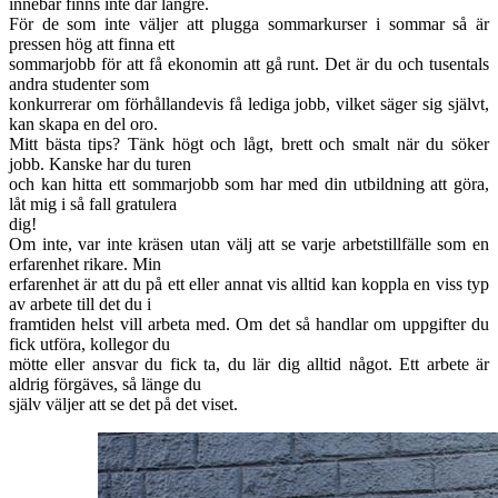
innebär finns inte där längre.
För de som inte väljer att plugga sommarkurser i sommar så är
pressen hög att finna ett
sommarjobb för att få ekonomin att gå runt. Det är du och tusentals
andra studenter som
konkurrerar om förhållandevis få lediga jobb, vilket säger sig självt,
kan skapa en del oro.
Mitt bästa tips? Tänk högt och lågt, brett och smalt när du söker
jobb. Kanske har du turen
och kan hitta ett sommarjobb som har med din utbildning att göra,
låt mig i så fall gratulera
dig!
Om inte, var inte kräsen utan välj att se varje arbetstillfälle som en
erfarenhet rikare. Min
erfarenhet är att du på ett eller annat vis alltid kan koppla en viss typ
av arbete till det du i
framtiden helst vill arbeta med. Om det så handlar om uppgifter du
fick utföra, kollegor du
mötte eller ansvar du fick ta, du lär dig alltid något. Ett arbete är
aldrig förgäves, så länge du
själv väljer att se det på det viset.