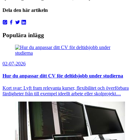
Dela den här artikeln
Populära inlägg
02-07-2026
Hur du anpassar ditt CV för deltidsjobb under studierna
Kort svar: Lyft fram relevanta kurser, flexibilitet och överförbara
färdigheter från till exempel ideellt arbete eller skolprojekt....