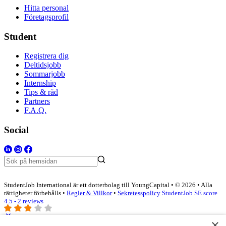
Hitta personal
Företagsprofil
Student
Registrera dig
Deltidsjobb
Sommarjobb
Internship
Tips & råd
Partners
F.A.Q.
Social
StudentJob International är ett dotterbolag till YoungCapital • © 2026 • Alla
rättigheter förbehålls •
Regler & Villkor
•
Sekretesspolicy
StudentJob SE score
4.5 - 2 reviews
×