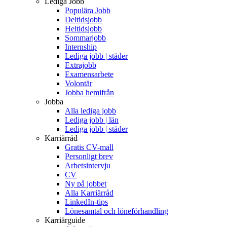
Lediga Jobb
Populära Jobb
Deltidsjobb
Heltidsjobb
Sommarjobb
Internship
Lediga jobb | städer
Extrajobb
Examensarbete
Volontär
Jobba hemifrån
Jobba
Alla lediga jobb
Lediga jobb | län
Lediga jobb | städer
Karriärråd
Gratis CV-mall
Personligt brev
Arbetsintervju
CV
Ny på jobbet
Alla Karriärråd
LinkedIn-tips
Lönesamtal och löneförhandling
Karriärguide