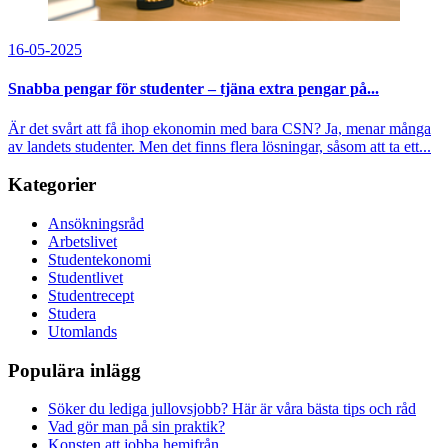
16-05-2025
Snabba pengar för studenter – tjäna extra pengar på...
Är det svårt att få ihop ekonomin med bara CSN? Ja, menar många
av landets studenter. Men det finns flera lösningar, såsom att ta ett...
Kategorier
Ansökningsråd
Arbetslivet
Studentekonomi
Studentlivet
Studentrecept
Studera
Utomlands
Populära inlägg
Söker du lediga jullovsjobb? Här är våra bästa tips och råd
Vad gör man på sin praktik?
Konsten att jobba hemifrån