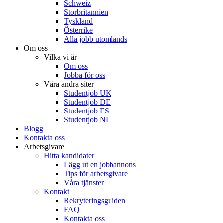
Schweiz
Storbritannien
Tyskland
Österrike
Alla jobb utomlands
Om oss
Vilka vi är
Om oss
Jobba för oss
Våra andra siter
Studentjob UK
Studentjob DE
Studentjob ES
Studentjob NL
Blogg
Kontakta oss
Arbetsgivare
Hitta kandidater
Lägg ut en jobbannons
Tips för arbetsgivare
Våra tjänster
Kontakt
Rekryteringsguiden
FAQ
Kontakta oss