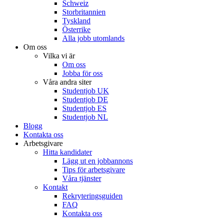
Schweiz
Storbritannien
Tyskland
Österrike
Alla jobb utomlands
Om oss
Vilka vi är
Om oss
Jobba för oss
Våra andra siter
Studentjob UK
Studentjob DE
Studentjob ES
Studentjob NL
Blogg
Kontakta oss
Arbetsgivare
Hitta kandidater
Lägg ut en jobbannons
Tips för arbetsgivare
Våra tjänster
Kontakt
Rekryteringsguiden
FAQ
Kontakta oss