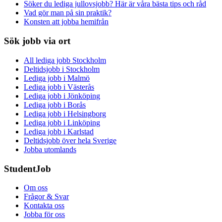
Söker du lediga jullovsjobb? Här är våra bästa tips och råd
Vad gör man på sin praktik?
Konsten att jobba hemifrån
Sök jobb via ort
All lediga jobb Stockholm
Deltidsjobb i Stockholm
Lediga jobb i Malmö
Lediga jobb i Västerås
Lediga jobb i Jönköping
Lediga jobb i Borås
Lediga jobb i Helsingborg
Lediga jobb i Linköping
Lediga jobb i Karlstad
Deltidsjobb över hela Sverige
Jobba utomlands
StudentJob
Om oss
Frågor & Svar
Kontakta oss
Jobba för oss