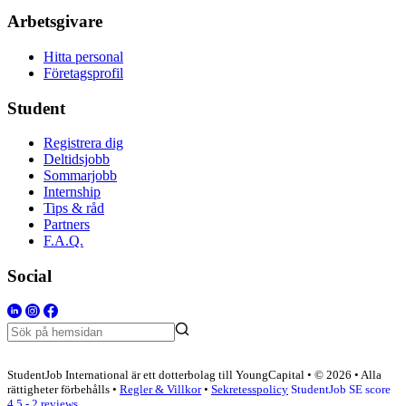
Arbetsgivare
Hitta personal
Företagsprofil
Student
Registrera dig
Deltidsjobb
Sommarjobb
Internship
Tips & råd
Partners
F.A.Q.
Social
StudentJob International är ett dotterbolag till YoungCapital • © 2026 • Alla
rättigheter förbehålls •
Regler & Villkor
•
Sekretesspolicy
StudentJob SE score
4.5 - 2 reviews