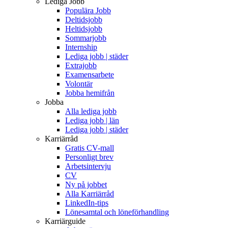
Lediga Jobb
Populära Jobb
Deltidsjobb
Heltidsjobb
Sommarjobb
Internship
Lediga jobb | städer
Extrajobb
Examensarbete
Volontär
Jobba hemifrån
Jobba
Alla lediga jobb
Lediga jobb | län
Lediga jobb | städer
Karriärråd
Gratis CV-mall
Personligt brev
Arbetsintervju
CV
Ny på jobbet
Alla Karriärråd
LinkedIn-tips
Lönesamtal och löneförhandling
Karriärguide