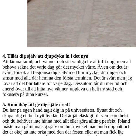
4. Tillåt dig själv att djupdyka in i det nya
Att lämna familj och vänner och sitt vanliga liv är tufft nog, men att
behöva sakna det varje dag gör det mycket värre. Även om det är
svårt, försök att begränsa dig själv med hur mycket du ringer och
smsar med alla där hemma den första terminen. Det är svårt men jag
lovar att det blir lättare för varje dag. Dessutom får du mer tid och
energi över till att hitta nya vänner, uppleva en helt ny stad och
fokusera på dina kurser.
5. Kom ihåg att ge dig själv cred!
Du har på egen hand tagit dig in på universitetet, flyttat dit och
skapat dig ett helt nytt liv där. Det är jätteläskigt för vem som helst
och du behöver inte hinna med allt eller göra allting perfekt. Ibland
måste man påminna sig själv om hur mycket man ändå uppnått och
det är okej att inte orka med den där festen eller att man fick lite