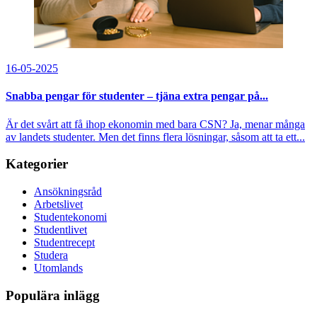
16-05-2025
Snabba pengar för studenter – tjäna extra pengar på...
Är det svårt att få ihop ekonomin med bara CSN? Ja, menar många
av landets studenter. Men det finns flera lösningar, såsom att ta ett...
Kategorier
Ansökningsråd
Arbetslivet
Studentekonomi
Studentlivet
Studentrecept
Studera
Utomlands
Populära inlägg