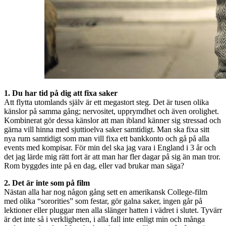
1. Du har tid på dig att fixa saker
Att flytta utomlands själv är ett megastort steg. Det är tusen olika
känslor på samma gång; nervositet, upprymdhet och även orolighet.
Kombinerat gör dessa känslor att man ibland känner sig stressad och
gärna vill hinna med sjuttioelva saker samtidigt. Man ska fixa sitt
nya rum samtidigt som man vill fixa ett bankkonto och gå på alla
events med kompisar. För min del ska jag vara i England i 3 år och
det jag lärde mig rätt fort är att man har fler dagar på sig än man tror.
Rom byggdes inte på en dag, eller vad brukar man säga?
2. Det är inte som på film
Nästan alla har nog någon gång sett en amerikansk College-film
med olika “sororities” som festar, gör galna saker, ingen går på
lektioner eller pluggar men alla slänger hatten i vädret i slutet. Tyvärr
är det inte så i verkligheten, i alla fall inte enligt min och många