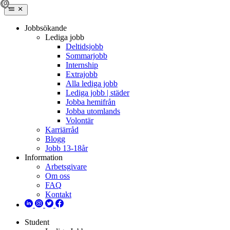
Jobbsökande
Lediga jobb
Deltidsjobb
Sommarjobb
Internship
Extrajobb
Alla lediga jobb
Lediga jobb | städer
Jobba hemifrån
Jobba utomlands
Volontär
Karriärråd
Blogg
Jobb 13-18år
Information
Arbetsgivare
Om oss
FAQ
Kontakt
Student