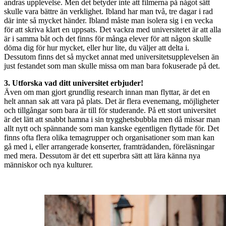
andras upplevelse. Men det betyder inte att filmerna på något sätt
skulle vara bättre än verklighet. Ibland har man två, tre dagar i rad
där inte så mycket händer. Ibland måste man isolera sig i en vecka
för att skriva klart en uppsats. Det vackra med universitetet är att alla
är i samma båt och det finns för många elever för att någon skulle
döma dig för hur mycket, eller hur lite, du väljer att delta i.
Dessutom finns det så mycket annat med universitetsupplevelsen än
just festandet som man skulle missa om man bara fokuserade på det.
3. Utforska vad ditt universitet erbjuder!
Även om man gjort grundlig research innan man flyttar, är det en
helt annan sak att vara på plats. Det är flera evenemang, möjligheter
och tillgångar som bara är till för studerande. På ett stort universitet
är det lätt att snabbt hamna i sin trygghetsbubbla men då missar man
allt nytt och spännande som man kanske egentligen flyttade för. Det
finns ofta flera olika temagrupper och organisationer som man kan
gå med i, eller arrangerade konserter, framträdanden, föreläsningar
med mera. Dessutom är det ett superbra sätt att lära känna nya
människor och nya kulturer.