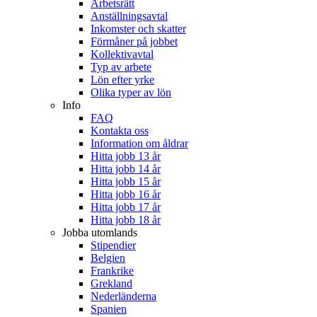
Arbetsrätt
Anställningsavtal
Inkomster och skatter
Förmåner på jobbet
Kollektivavtal
Typ av arbete
Lön efter yrke
Olika typer av lön
Info
FAQ
Kontakta oss
Information om åldrar
Hitta jobb 13 år
Hitta jobb 14 år
Hitta jobb 15 år
Hitta jobb 16 år
Hitta jobb 17 år
Hitta jobb 18 år
Jobba utomlands
Stipendier
Belgien
Frankrike
Grekland
Nederländerna
Spanien