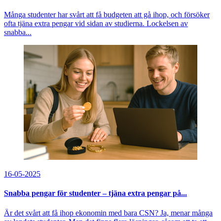
Många studenter har svårt att få budgeten att gå ihop, och försöker
ofta tjäna extra pengar vid sidan av studierna. Lockelsen av
snabba...
16-05-2025
Snabba pengar för studenter – tjäna extra pengar på...
Är det svårt att få ihop ekonomin med bara CSN? Ja, menar många