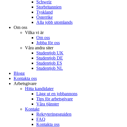
Schweiz
Storbritannien
Tyskland
Österrike
Alla jobb utomlands
Om oss
Vilka vi är
Om oss
Jobba för oss
Våra andra siter
Studentjob UK
Studentjob DE
Studentjob ES
Studentjob NL
Blogg
Kontakta oss
Arbetsgivare
Hitta kandidater
Lägg ut en jobbannons
Tips för arbetsgivare
Våra tjänster
Kontakt
Rekryteringsguiden
FAQ
Kontakta oss