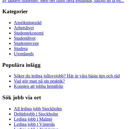
av landets studenter. Men det finns flera lösningar, såsom att ta ett...
Kategorier
Ansökningsråd
Arbetslivet
Studentekonomi
Studentlivet
Studentrecept
Studera
Utomlands
Populära inlägg
Söker du lediga jullovsjobb? Här är våra bästa tips och råd
Vad gör man på sin praktik?
Konsten att jobba hemifrån
Sök jobb via ort
All lediga jobb Stockholm
Deltidsjobb i Stockholm
Lediga jobb i Malmö
Lediga jobb i Västerås