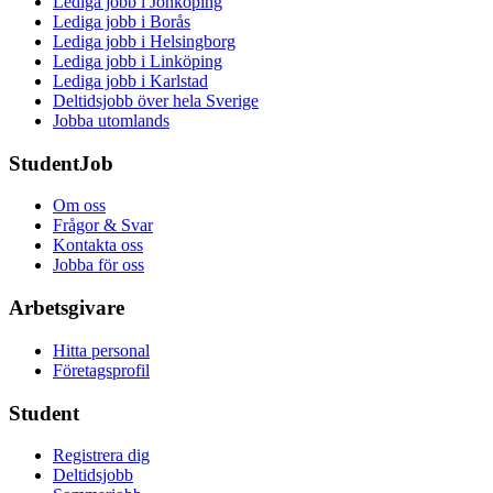
Lediga jobb i Jönköping
Lediga jobb i Borås
Lediga jobb i Helsingborg
Lediga jobb i Linköping
Lediga jobb i Karlstad
Deltidsjobb över hela Sverige
Jobba utomlands
StudentJob
Om oss
Frågor & Svar
Kontakta oss
Jobba för oss
Arbetsgivare
Hitta personal
Företagsprofil
Student
Registrera dig
Deltidsjobb