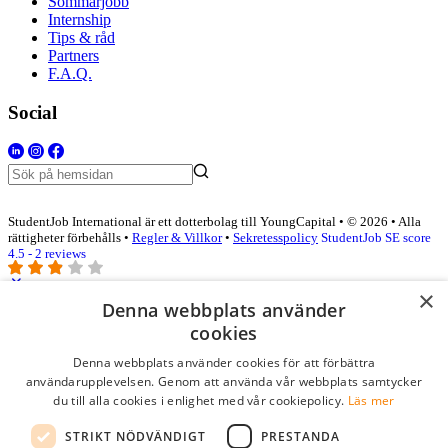
Sommarjobb
Internship
Tips & råd
Partners
F.A.Q.
Social
StudentJob International är ett dotterbolag till YoungCapital • © 2026 • Alla
rättigheter förbehålls •
Regler & Villkor
•
Sekretesspolicy
StudentJob SE score
4.5 - 2 reviews
×
Denna webbplats använder
Logga in som företag
cookies
Denna webbplats använder cookies för att förbättra
E-post
*
användarupplevelsen. Genom att använda vår webbplats samtycker
du till alla cookies i enlighet med vår cookiepolicy.
Läs mer
Lösenord
STRIKT NÖDVÄNDIGT
PRESTANDA
kom ihåg mig