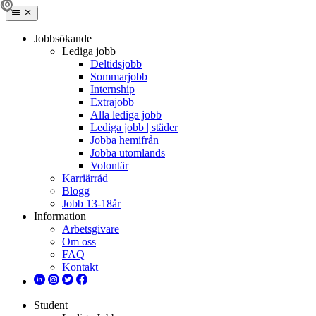
Jobbsökande
Lediga jobb
Deltidsjobb
Sommarjobb
Internship
Extrajobb
Alla lediga jobb
Lediga jobb | städer
Jobba hemifrån
Jobba utomlands
Volontär
Karriärråd
Blogg
Jobb 13-18år
Information
Arbetsgivare
Om oss
FAQ
Kontakt
Student