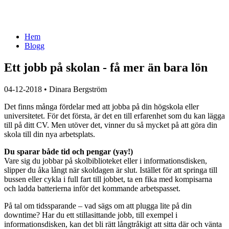
Hem
Blogg
Ett jobb på skolan - få mer än bara lön
04-12-2018
•
Dinara Bergström
Det finns många fördelar med att jobba på din högskola eller
universitetet. För det första, är det en till erfarenhet som du kan lägga
till på ditt CV. Men utöver det, vinner du så mycket på att göra din
skola till din nya arbetsplats.
Du sparar både tid och pengar (yay!)
Vare sig du jobbar på skolbiblioteket eller i informationsdisken,
slipper du åka långt när skoldagen är slut. Istället för att springa till
bussen eller cykla i full fart till jobbet, ta en fika med kompisarna
och ladda batterierna inför det kommande arbetspasset.
På tal om tidssparande – vad sägs om att plugga lite på din
downtime? Har du ett stillasittande jobb, till exempel i
informationsdisken, kan det bli rätt långtråkigt att sitta där och vänta