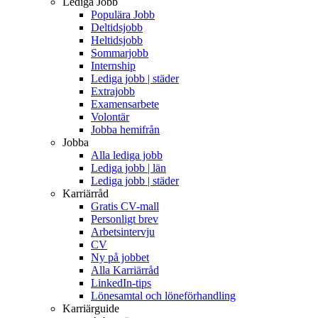
Lediga Jobb
Populära Jobb
Deltidsjobb
Heltidsjobb
Sommarjobb
Internship
Lediga jobb | städer
Extrajobb
Examensarbete
Volontär
Jobba hemifrån
Jobba
Alla lediga jobb
Lediga jobb | län
Lediga jobb | städer
Karriärråd
Gratis CV-mall
Personligt brev
Arbetsintervju
CV
Ny på jobbet
Alla Karriärråd
LinkedIn-tips
Lönesamtal och löneförhandling
Karriärguide