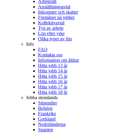
Arbetsrätt
Anställningsavtal
Inkomster och skatter
Förmåner på jobbet
Kollektivavtal
Typ av arbete
Lön efter yrke
Olika typer av lön
Info
FAQ
Kontakta oss
Information om åldrar
Hitta jobb 13 år
Hitta jobb 14 år
Hitta jobb 15 år
Hitta jobb 16 år
Hitta jobb 17 år
Hitta jobb 18 år
Jobba utomlands
Stipendier
Belgien
Frankrike
Grekland
Nederländerna
Spanien