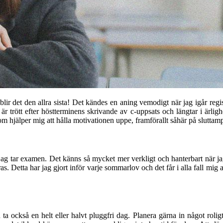
r det den allra sista! Det kändes en aning vemodigt när jag igår regist
är trött efter höstterminens skrivande av c-uppsats och längtar i ärli
m hjälper mig att hålla motivationen uppe, framförallt såhär på sluttam
jag tar examen. Det känns så mycket mer verkligt och hanterbart när jag s
Detta har jag gjort inför varje sommarlov och det får i alla fall mig att
 ta också en helt eller halvt pluggfri dag. Planera gärna in något rolig