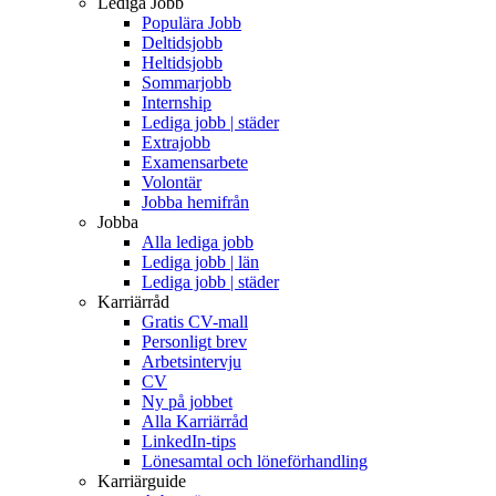
Lediga Jobb
Populära Jobb
Deltidsjobb
Heltidsjobb
Sommarjobb
Internship
Lediga jobb | städer
Extrajobb
Examensarbete
Volontär
Jobba hemifrån
Jobba
Alla lediga jobb
Lediga jobb | län
Lediga jobb | städer
Karriärråd
Gratis CV-mall
Personligt brev
Arbetsintervju
CV
Ny på jobbet
Alla Karriärråd
LinkedIn-tips
Lönesamtal och löneförhandling
Karriärguide