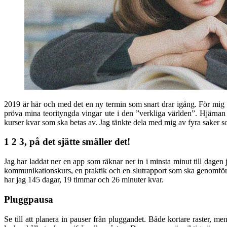
2019 är här och med det en ny termin som snart drar igång. För mig bli
pröva mina teorityngda vingar ute i den ”verkliga världen”. Hjärnan 
kurser kvar som ska betas av. Jag tänkte dela med mig av fyra saker so
1 2 3, på det sjätte smäller det!
Jag har laddat ner en app som räknar ner in i minsta minut till dagen 
kommunikationskurs, en praktik och en slutrapport som ska genomföras. 
har jag 145 dagar, 19 timmar och 26 minuter kvar.
Pluggpausa
Se till att planera in pauser från pluggandet. Både kortare raster, men