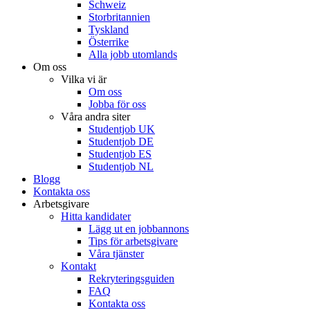
Schweiz
Storbritannien
Tyskland
Österrike
Alla jobb utomlands
Om oss
Vilka vi är
Om oss
Jobba för oss
Våra andra siter
Studentjob UK
Studentjob DE
Studentjob ES
Studentjob NL
Blogg
Kontakta oss
Arbetsgivare
Hitta kandidater
Lägg ut en jobbannons
Tips för arbetsgivare
Våra tjänster
Kontakt
Rekryteringsguiden
FAQ
Kontakta oss