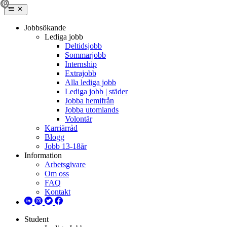
Jobbsökande
Lediga jobb
Deltidsjobb
Sommarjobb
Internship
Extrajobb
Alla lediga jobb
Lediga jobb | städer
Jobba hemifrån
Jobba utomlands
Volontär
Karriärråd
Blogg
Jobb 13-18år
Information
Arbetsgivare
Om oss
FAQ
Kontakt
Student