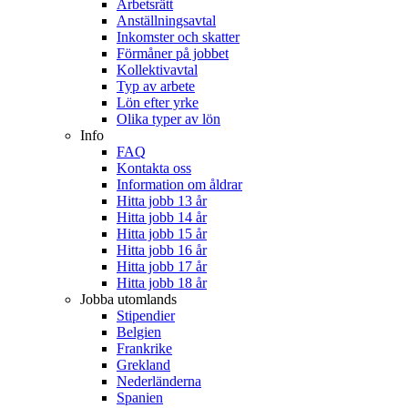
Arbetsrätt
Anställningsavtal
Inkomster och skatter
Förmåner på jobbet
Kollektivavtal
Typ av arbete
Lön efter yrke
Olika typer av lön
Info
FAQ
Kontakta oss
Information om åldrar
Hitta jobb 13 år
Hitta jobb 14 år
Hitta jobb 15 år
Hitta jobb 16 år
Hitta jobb 17 år
Hitta jobb 18 år
Jobba utomlands
Stipendier
Belgien
Frankrike
Grekland
Nederländerna
Spanien