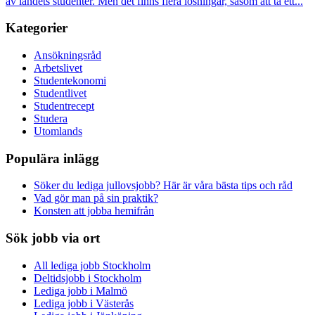
av landets studenter. Men det finns flera lösningar, såsom att ta ett...
Kategorier
Ansökningsråd
Arbetslivet
Studentekonomi
Studentlivet
Studentrecept
Studera
Utomlands
Populära inlägg
Söker du lediga jullovsjobb? Här är våra bästa tips och råd
Vad gör man på sin praktik?
Konsten att jobba hemifrån
Sök jobb via ort
All lediga jobb Stockholm
Deltidsjobb i Stockholm
Lediga jobb i Malmö
Lediga jobb i Västerås