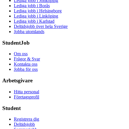
Lediga jobb i Jönköping
Lediga jobb i Borås
Lediga jobb i Helsingborg
Lediga jobb i Linköping
Lediga jobb i Karlstad
Deltidsjobb över hela Sverige
Jobba utomlands
StudentJob
Om oss
Frågor & Svar
Kontakta oss
Jobba för oss
Arbetsgivare
Hitta personal
Företagsprofil
Student
Registrera dig
Deltidsjobb