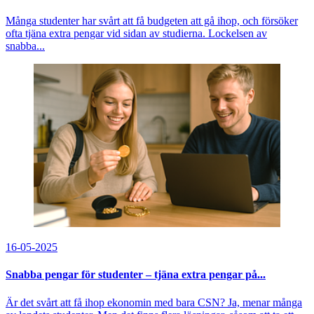
Många studenter har svårt att få budgeten att gå ihop, och försöker
ofta tjäna extra pengar vid sidan av studierna. Lockelsen av
snabba...
16-05-2025
Snabba pengar för studenter – tjäna extra pengar på...
Är det svårt att få ihop ekonomin med bara CSN? Ja, menar många