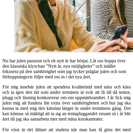
Nu har julen passerat och ett nytt år har börjat. Låt oss hoppa över
den klassiska klyschan ”Nytt år, nya möjligheter” och istället
fokusera på den samhörighet som jag tycker präglar julen och som
förhoppningsvis följer med oss in i det nya året.
För mig innebär julen att spendera kvalitetstid med nära och kära
och ta igen den tid som under terminen är svår att få till då tentor,
plugg och läsning konkurrerar om ens uppmärksamhet. I år fick mig
julen mig att fundera lite extra över samhörigheten och hur jag ska
kunna ta med mig den känslan längre in under terminens gång. Det
kan kännas så mäktigt att ta sig an tentapluggandet ensam så i år blir
året då jag ska samarbeta mer med mina kurskamrater.
För visst är det lättare att studera när man kan få göra det med