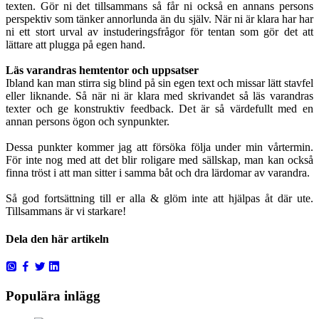
texten. Gör ni det tillsammans så får ni också en annans persons
perspektiv som tänker annorlunda än du själv. När ni är klara har har
ni ett stort urval av instuderingsfrågor för tentan som gör det att
lättare att plugga på egen hand.
Läs varandras hemtentor och uppsatser
Ibland kan man stirra sig blind på sin egen text och missar lätt stavfel
eller liknande. Så när ni är klara med skrivandet så läs varandras
texter och ge konstruktiv feedback. Det är så värdefullt med en
annan persons ögon och synpunkter.
Dessa punkter kommer jag att försöka följa under min vårtermin.
För inte nog med att det blir roligare med sällskap, man kan också
finna tröst i att man sitter i samma båt och dra lärdomar av varandra.
Så god fortsättning till er alla & glöm inte att hjälpas åt där ute.
Tillsammans är vi starkare!
Dela den här artikeln
Populära inlägg