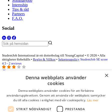
Sommarjobb
Internship
Tips & råd
Partners
F.A.Q.
Social
StudentJob International är ett dotterbolag till YoungCapital • © 2026 • Alla
rättigheter förbehålls •
Regler & Villkor
•
Sekretesspolicy
StudentJob SE score
4.5 - 2 reviews
×
Denna webbplats använder
Logga in som företag
cookies
Denna webbplats använder cookies för att förbättra
E-post
*
användarupplevelsen. Genom att använda vår webbplats samtycker
du till alla cookies i enlighet med vår cookiepolicy.
Läs mer
Lösenord
STRIKT NÖDVÄNDIGT
PRESTANDA
kom ihåg mig