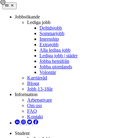
Jobbsökande
Lediga jobb
Deltidsjobb
Sommarjobb
Internship
Extrajobb
Alla lediga jobb
Lediga jobb | städer
Jobba hemifrån
Jobba utomlands
Volontär
Karriärråd
Blogg
Jobb 13-18år
Information
Arbetsgivare
Om oss
FAQ
Kontakt
Student