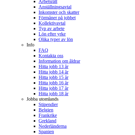
Arbetsrätt
Anställningsavtal
Inkomster och skatter
Förmåner på jobbet
Kollektivavtal
Typ av arbete
Lön efter yrke
Olika typer av lön
Info
FAQ
Kontakta oss
Information om åldrar
Hitta jobb 13 år
Hitta jobb 14 år
Hitta jobb 15 år
Hitta jobb 16 år
Hitta jobb 17 år
Hitta jobb 18 år
Jobba utomlands
Stipendier
Belgien
Frankrike
Grekland
Nederländerna
Spanien