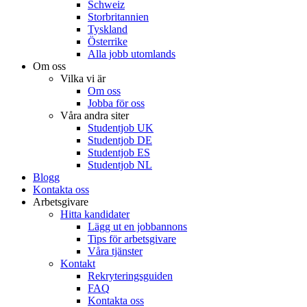
Schweiz
Storbritannien
Tyskland
Österrike
Alla jobb utomlands
Om oss
Vilka vi är
Om oss
Jobba för oss
Våra andra siter
Studentjob UK
Studentjob DE
Studentjob ES
Studentjob NL
Blogg
Kontakta oss
Arbetsgivare
Hitta kandidater
Lägg ut en jobbannons
Tips för arbetsgivare
Våra tjänster
Kontakt
Rekryteringsguiden
FAQ
Kontakta oss