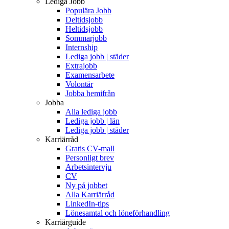
Lediga Jobb
Populära Jobb
Deltidsjobb
Heltidsjobb
Sommarjobb
Internship
Lediga jobb | städer
Extrajobb
Examensarbete
Volontär
Jobba hemifrån
Jobba
Alla lediga jobb
Lediga jobb | län
Lediga jobb | städer
Karriärråd
Gratis CV-mall
Personligt brev
Arbetsintervju
CV
Ny på jobbet
Alla Karriärråd
LinkedIn-tips
Lönesamtal och löneförhandling
Karriärguide