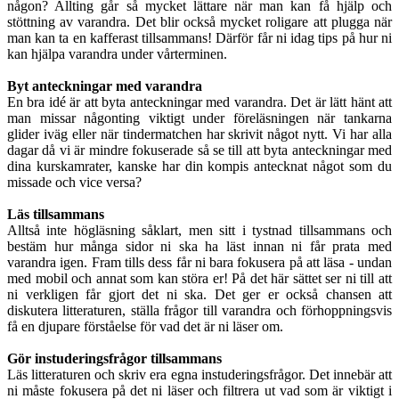
någon? Allting går så mycket lättare när man kan få hjälp och
stöttning av varandra. Det blir också mycket roligare att plugga när
man kan ta en kafferast tillsammans! Därför får ni idag tips på hur ni
kan hjälpa varandra under vårterminen.
Byt anteckningar med varandra
En bra idé är att byta anteckningar med varandra. Det är lätt hänt att
man missar någonting viktigt under föreläsningen när tankarna
glider iväg eller när tindermatchen har skrivit något nytt. Vi har alla
dagar då vi är mindre fokuserade så se till att byta anteckningar med
dina kurskamrater, kanske har din kompis antecknat något som du
missade och vice versa?
Läs tillsammans
Alltså inte högläsning såklart, men sitt i tystnad tillsammans och
bestäm hur många sidor ni ska ha läst innan ni får prata med
varandra igen. Fram tills dess får ni bara fokusera på att läsa - undan
med mobil och annat som kan störa er! På det här sättet ser ni till att
ni verkligen får gjort det ni ska. Det ger er också chansen att
diskutera litteraturen, ställa frågor till varandra och förhoppningsvis
få en djupare förståelse för vad det är ni läser om.
Gör instuderingsfrågor tillsammans
Läs litteraturen och skriv era egna instuderingsfrågor. Det innebär att
ni måste fokusera på det ni läser och filtrera ut vad som är viktigt i