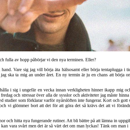
ch fulla av hopp påbörjar vi den nya terminen. Eller?
 hand. Vare sig jag vill börja äta hälsosamt eller börja tentaplugga i 
 jag ska ta mig an under året. En ny termin är ju en chans att börja om
lla i sig i ungefär en vecka innan verkligheten hinner ikapp mig och st
å fredag och stressar över alla de sysslor och aktiviteter jag måste h
d studier som förklarar varför nyårslöften inte fungerar. Kort och gott så
re och vi glömmer bort att det för att göra det så krävs det att vi fö
r och hitta nya fungerande rutiner. Att bli bättre på att lämna in uppgifte
Det kan vara svårt men det är så värt det om man lyckas! Tänk om man i f