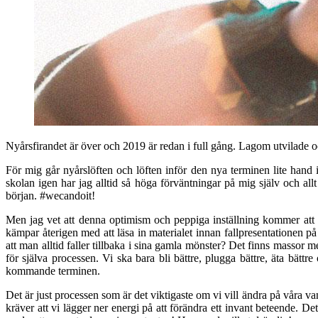
Nyårsfirandet är över och 2019 är redan i full gång. Lagom utvilade o
För mig går nyårslöften och löften inför den nya terminen lite hand i
skolan igen har jag alltid så höga förväntningar på mig själv och allt
början. #wecandoit!
Men jag vet att denna optimism och peppiga inställning kommer att hå
kämpar återigen med att läsa in materialet innan fallpresentationen p
att man alltid faller tillbaka i sina gamla mönster? Det finns massor me
för själva processen. Vi ska bara bli bättre, plugga bättre, äta bätt
kommande terminen.
Det är just processen som är det viktigaste om vi vill ändra på våra vano
kräver att vi lägger ner energi på att förändra ett invant beteende. 