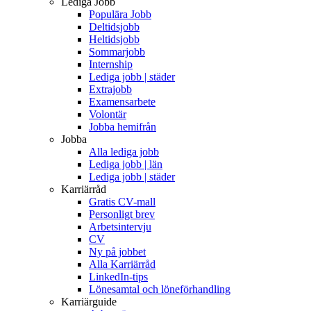
Lediga Jobb
Populära Jobb
Deltidsjobb
Heltidsjobb
Sommarjobb
Internship
Lediga jobb | städer
Extrajobb
Examensarbete
Volontär
Jobba hemifrån
Jobba
Alla lediga jobb
Lediga jobb | län
Lediga jobb | städer
Karriärråd
Gratis CV-mall
Personligt brev
Arbetsintervju
CV
Ny på jobbet
Alla Karriärråd
LinkedIn-tips
Lönesamtal och löneförhandling
Karriärguide