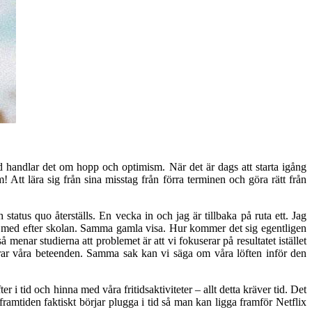
tid handlar det om hopp och optimism. När det är dags att starta igång
! Att lära sig från sina misstag från förra terminen och göra rätt från
atus quo återställs. En vecka in och jag är tillbaka på ruta ett. Jag
inna med efter skolan. Samma gamla visa. Hur kommer det sig egentligen
 menar studierna att problemet är att vi fokuserar på resultatet istället
rändrar våra beteenden. Samma sak kan vi säga om våra löften inför den
r i tid och hinna med våra fritidsaktiviteter – allt detta kräver tid. Det
ramtiden faktiskt börjar plugga i tid så man kan ligga framför Netflix