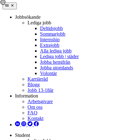
Jobbsökande
Lediga jobb
Deltidsjobb
Sommarjobb
Internship
Extrajobb
Alla lediga jobb
Lediga jobb | städer
Jobba hemifrån
Jobba utomlands
Volontär
Karriärråd
Blogg
Jobb 13-18år
Information
Arbetsgivare
Om oss
FAQ
Kontakt
Student