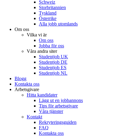
Schweiz
Storbritannien
Tyskland
Österrike
Alla jobb utomlands
Om oss
Vilka vi är
Om oss
Jobba för oss
Våra andra siter
Studentjob UK
Studentjob DE
Studentjob ES
Studentjob NL
Blogg
Kontakta oss
Arbetsgivare
Hitta kandidater
Lägg ut en jobbannons
Tips för arbetsgivare
Våra tjänster
Kontakt
Rekryteringsguiden
FAQ
Kontakta oss