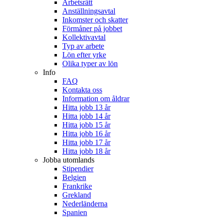
Arbetsrätt
Anställningsavtal
Inkomster och skatter
Förmåner på jobbet
Kollektivavtal
Typ av arbete
Lön efter yrke
Olika typer av lön
Info
FAQ
Kontakta oss
Information om åldrar
Hitta jobb 13 år
Hitta jobb 14 år
Hitta jobb 15 år
Hitta jobb 16 år
Hitta jobb 17 år
Hitta jobb 18 år
Jobba utomlands
Stipendier
Belgien
Frankrike
Grekland
Nederländerna
Spanien