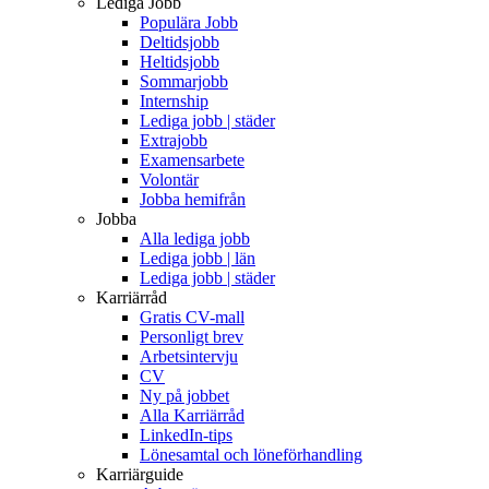
Lediga Jobb
Populära Jobb
Deltidsjobb
Heltidsjobb
Sommarjobb
Internship
Lediga jobb | städer
Extrajobb
Examensarbete
Volontär
Jobba hemifrån
Jobba
Alla lediga jobb
Lediga jobb | län
Lediga jobb | städer
Karriärråd
Gratis CV-mall
Personligt brev
Arbetsintervju
CV
Ny på jobbet
Alla Karriärråd
LinkedIn-tips
Lönesamtal och löneförhandling
Karriärguide