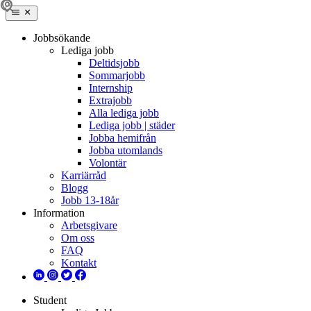
Jobbsökande
Lediga jobb
Deltidsjobb
Sommarjobb
Internship
Extrajobb
Alla lediga jobb
Lediga jobb | städer
Jobba hemifrån
Jobba utomlands
Volontär
Karriärråd
Blogg
Jobb 13-18år
Information
Arbetsgivare
Om oss
FAQ
Kontakt
Student