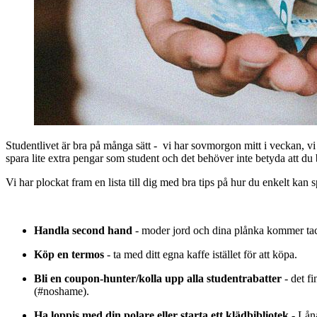
Studentlivet är bra på många sätt - vi har sovmorgon mitt i veckan, vi
spara lite extra pengar som student och det behöver inte betyda att d
Vi har plockat fram en lista till dig med bra tips på hur du enkelt kan 
Handla second hand
- moder jord och dina plånka kommer ta
Köp en termos
- ta med ditt egna kaffe istället för att köpa.
Bli en coupon-hunter/kolla upp alla studentrabatter
-
det fi
(#noshame).
Ha loppis med din polare eller starta ett klädbibliotek
-
Låna