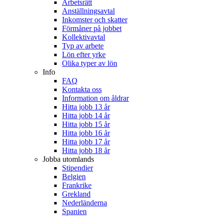
Arbetsrätt
Anställningsavtal
Inkomster och skatter
Förmåner på jobbet
Kollektivavtal
Typ av arbete
Lön efter yrke
Olika typer av lön
Info
FAQ
Kontakta oss
Information om åldrar
Hitta jobb 13 år
Hitta jobb 14 år
Hitta jobb 15 år
Hitta jobb 16 år
Hitta jobb 17 år
Hitta jobb 18 år
Jobba utomlands
Stipendier
Belgien
Frankrike
Grekland
Nederländerna
Spanien