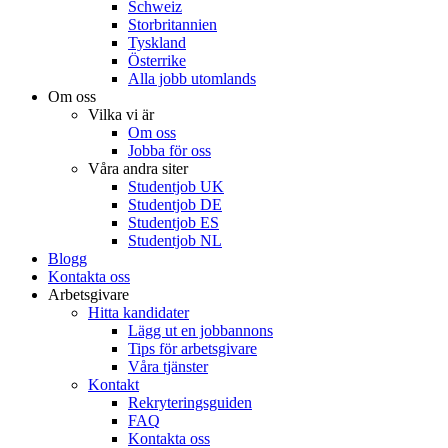
Schweiz
Storbritannien
Tyskland
Österrike
Alla jobb utomlands
Om oss
Vilka vi är
Om oss
Jobba för oss
Våra andra siter
Studentjob UK
Studentjob DE
Studentjob ES
Studentjob NL
Blogg
Kontakta oss
Arbetsgivare
Hitta kandidater
Lägg ut en jobbannons
Tips för arbetsgivare
Våra tjänster
Kontakt
Rekryteringsguiden
FAQ
Kontakta oss