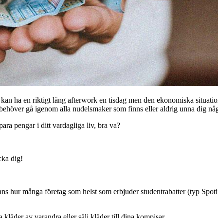
 kan ha en riktigt lång afterwork en tisdag men den ekonomiska situation
u behöver gå igenom alla nudelsmaker som finns eller aldrig unna dig nå
spara pengar i ditt vardagliga liv, bra va?
cka dig!
nns hur många företag som helst som erbjuder studentrabatter (typ Spoti
 kläder av varandra eller sälj kläder till dina kompisar