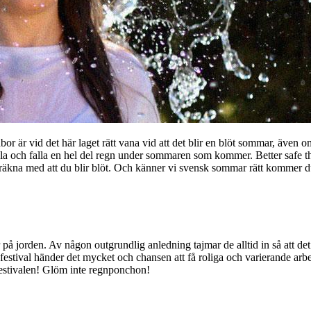
or är vid det här laget rätt vana vid att det blir en blöt sommar, även o
ormala och falla en hel del regn under sommaren som kommer. Better safe 
äkna med att du blir blöt. Och känner vi svensk sommar rätt kommer du
 på jorden. Av någon outgrundlig anledning tajmar de alltid in så att det 
tival händer det mycket och chansen att få roliga och varierande arbetsup
 festivalen! Glöm inte regnponchon!