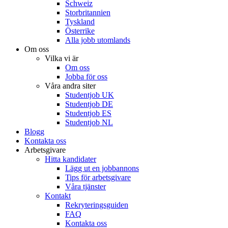
Schweiz
Storbritannien
Tyskland
Österrike
Alla jobb utomlands
Om oss
Vilka vi är
Om oss
Jobba för oss
Våra andra siter
Studentjob UK
Studentjob DE
Studentjob ES
Studentjob NL
Blogg
Kontakta oss
Arbetsgivare
Hitta kandidater
Lägg ut en jobbannons
Tips för arbetsgivare
Våra tjänster
Kontakt
Rekryteringsguiden
FAQ
Kontakta oss