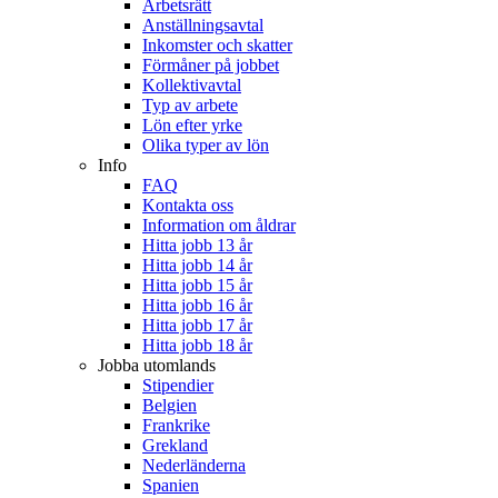
Arbetsrätt
Anställningsavtal
Inkomster och skatter
Förmåner på jobbet
Kollektivavtal
Typ av arbete
Lön efter yrke
Olika typer av lön
Info
FAQ
Kontakta oss
Information om åldrar
Hitta jobb 13 år
Hitta jobb 14 år
Hitta jobb 15 år
Hitta jobb 16 år
Hitta jobb 17 år
Hitta jobb 18 år
Jobba utomlands
Stipendier
Belgien
Frankrike
Grekland
Nederländerna
Spanien