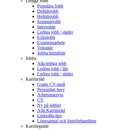
Lediga Jobb
Populära Jobb
Deltidsjobb
Heltidsjobb
Sommarjobb
Internship
Lediga jobb | städer
Extrajobb
Examensarbete
Volontär
Jobba hemifrån
Jobba
Alla lediga jobb
Lediga jobb | län
Lediga jobb | städer
Karriärråd
Gratis CV-mall
Personligt brev
Arbetsintervju
CV
Ny på jobbet
Alla Karriärråd
LinkedIn-tips
Lönesamtal och löneförhandling
Karriärguide