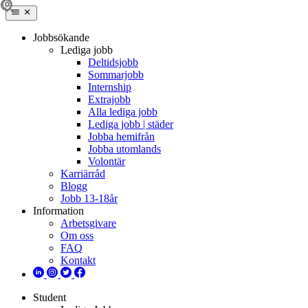
Jobbsökande
Lediga jobb
Deltidsjobb
Sommarjobb
Internship
Extrajobb
Alla lediga jobb
Lediga jobb | städer
Jobba hemifrån
Jobba utomlands
Volontär
Karriärråd
Blogg
Jobb 13-18år
Information
Arbetsgivare
Om oss
FAQ
Kontakt
Student