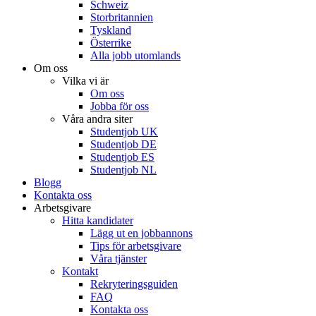
Schweiz
Storbritannien
Tyskland
Österrike
Alla jobb utomlands
Om oss
Vilka vi är
Om oss
Jobba för oss
Våra andra siter
Studentjob UK
Studentjob DE
Studentjob ES
Studentjob NL
Blogg
Kontakta oss
Arbetsgivare
Hitta kandidater
Lägg ut en jobbannons
Tips för arbetsgivare
Våra tjänster
Kontakt
Rekryteringsguiden
FAQ
Kontakta oss