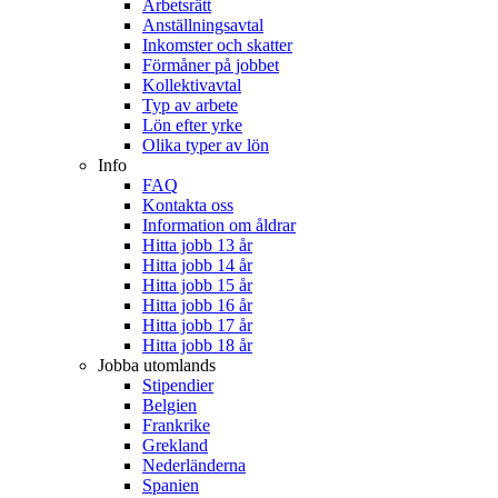
Arbetsrätt
Anställningsavtal
Inkomster och skatter
Förmåner på jobbet
Kollektivavtal
Typ av arbete
Lön efter yrke
Olika typer av lön
Info
FAQ
Kontakta oss
Information om åldrar
Hitta jobb 13 år
Hitta jobb 14 år
Hitta jobb 15 år
Hitta jobb 16 år
Hitta jobb 17 år
Hitta jobb 18 år
Jobba utomlands
Stipendier
Belgien
Frankrike
Grekland
Nederländerna
Spanien