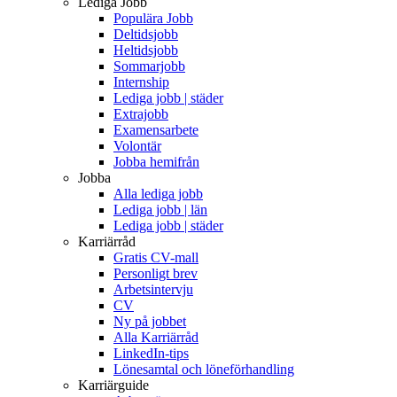
Lediga Jobb
Populära Jobb
Deltidsjobb
Heltidsjobb
Sommarjobb
Internship
Lediga jobb | städer
Extrajobb
Examensarbete
Volontär
Jobba hemifrån
Jobba
Alla lediga jobb
Lediga jobb | län
Lediga jobb | städer
Karriärråd
Gratis CV-mall
Personligt brev
Arbetsintervju
CV
Ny på jobbet
Alla Karriärråd
LinkedIn-tips
Lönesamtal och löneförhandling
Karriärguide