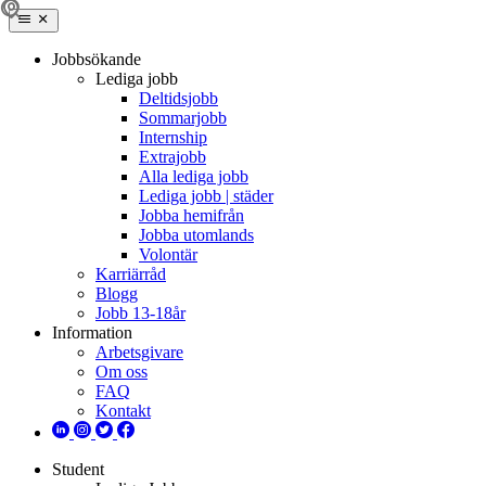
Jobbsökande
Lediga jobb
Deltidsjobb
Sommarjobb
Internship
Extrajobb
Alla lediga jobb
Lediga jobb | städer
Jobba hemifrån
Jobba utomlands
Volontär
Karriärråd
Blogg
Jobb 13-18år
Information
Arbetsgivare
Om oss
FAQ
Kontakt
Student