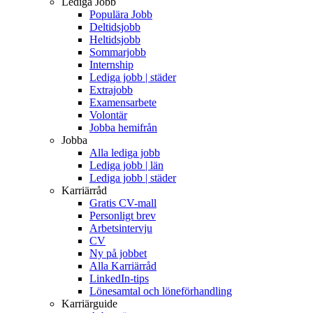
Lediga Jobb
Populära Jobb
Deltidsjobb
Heltidsjobb
Sommarjobb
Internship
Lediga jobb | städer
Extrajobb
Examensarbete
Volontär
Jobba hemifrån
Jobba
Alla lediga jobb
Lediga jobb | län
Lediga jobb | städer
Karriärråd
Gratis CV-mall
Personligt brev
Arbetsintervju
CV
Ny på jobbet
Alla Karriärråd
LinkedIn-tips
Lönesamtal och löneförhandling
Karriärguide