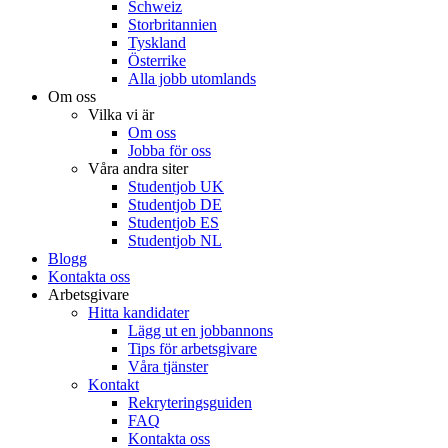
Schweiz
Storbritannien
Tyskland
Österrike
Alla jobb utomlands
Om oss
Vilka vi är
Om oss
Jobba för oss
Våra andra siter
Studentjob UK
Studentjob DE
Studentjob ES
Studentjob NL
Blogg
Kontakta oss
Arbetsgivare
Hitta kandidater
Lägg ut en jobbannons
Tips för arbetsgivare
Våra tjänster
Kontakt
Rekryteringsguiden
FAQ
Kontakta oss