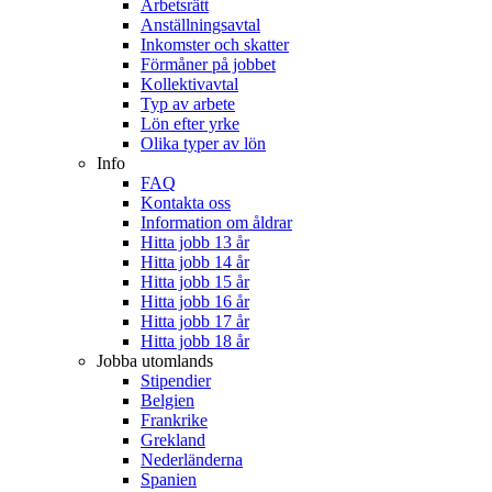
Arbetsrätt
Anställningsavtal
Inkomster och skatter
Förmåner på jobbet
Kollektivavtal
Typ av arbete
Lön efter yrke
Olika typer av lön
Info
FAQ
Kontakta oss
Information om åldrar
Hitta jobb 13 år
Hitta jobb 14 år
Hitta jobb 15 år
Hitta jobb 16 år
Hitta jobb 17 år
Hitta jobb 18 år
Jobba utomlands
Stipendier
Belgien
Frankrike
Grekland
Nederländerna
Spanien