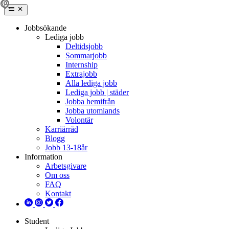
Jobbsökande
Lediga jobb
Deltidsjobb
Sommarjobb
Internship
Extrajobb
Alla lediga jobb
Lediga jobb | städer
Jobba hemifrån
Jobba utomlands
Volontär
Karriärråd
Blogg
Jobb 13-18år
Information
Arbetsgivare
Om oss
FAQ
Kontakt
Student