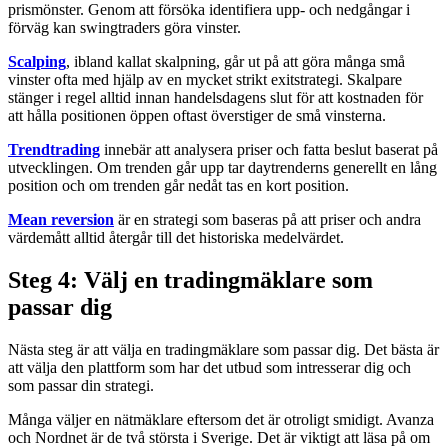
prismönster. Genom att försöka identifiera upp- och nedgångar i
förväg kan swingtraders göra vinster.
Scalping
, ibland kallat skalpning, går ut på att göra många små
vinster ofta med hjälp av en mycket strikt exitstrategi. Skalpare
stänger i regel alltid innan handelsdagens slut för att kostnaden för
att hålla positionen öppen oftast överstiger de små vinsterna.
Trendtrading
innebär att analysera priser och fatta beslut baserat på
utvecklingen. Om trenden går upp tar daytrenderns generellt en lång
position och om trenden går nedåt tas en kort position.
Mean reversion
är en strategi som baseras på att priser och andra
värdemått alltid återgår till det historiska medelvärdet.
Steg 4: Välj en tradingmäklare som
passar dig
Nästa steg är att välja en tradingmäklare som passar dig. Det bästa är
att välja den plattform som har det utbud som intresserar dig och
som passar din strategi.
Många väljer en nätmäklare eftersom det är otroligt smidigt. Avanza
och Nordnet är de två största i Sverige. Det är viktigt att läsa på om