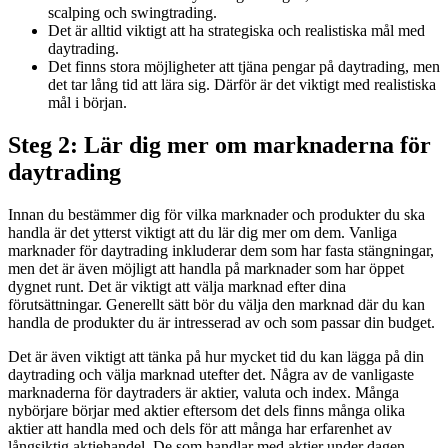
scalping och swingtrading.
Det är alltid viktigt att ha strategiska och realistiska mål med
daytrading.
Det finns stora möjligheter att tjäna pengar på daytrading, men
det tar lång tid att lära sig. Därför är det viktigt med realistiska
mål i början.
Steg 2: Lär dig mer om marknaderna för
daytrading
Innan du bestämmer dig för vilka marknader och produkter du ska
handla är det ytterst viktigt att du lär dig mer om dem. Vanliga
marknader för daytrading inkluderar dem som har fasta stängningar,
men det är även möjligt att handla på marknader som har öppet
dygnet runt. Det är viktigt att välja marknad efter dina
förutsättningar. Generellt sätt bör du välja den marknad där du kan
handla de produkter du är intresserad av och som passar din budget.
Det är även viktigt att tänka på hur mycket tid du kan lägga på din
daytrading och välja marknad utefter det. Några av de vanligaste
marknaderna för daytraders är aktier, valuta och index. Många
nybörjare börjar med aktier eftersom det dels finns många olika
aktier att handla med och dels för att många har erfarenhet av
långsiktig aktiehandel. De som handlar med aktier under dagen