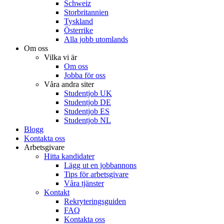
Schweiz
Storbritannien
Tyskland
Österrike
Alla jobb utomlands
Om oss
Vilka vi är
Om oss
Jobba för oss
Våra andra siter
Studentjob UK
Studentjob DE
Studentjob ES
Studentjob NL
Blogg
Kontakta oss
Arbetsgivare
Hitta kandidater
Lägg ut en jobbannons
Tips för arbetsgivare
Våra tjänster
Kontakt
Rekryteringsguiden
FAQ
Kontakta oss