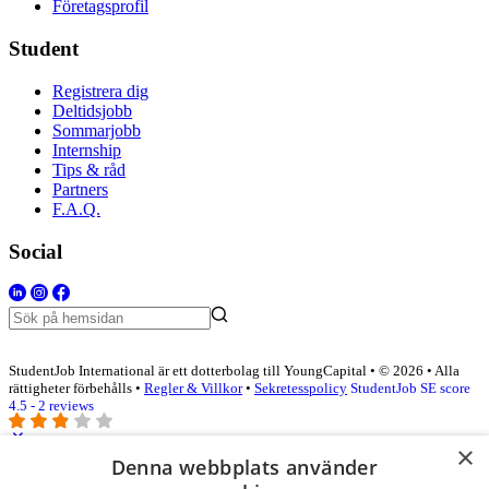
Företagsprofil
Student
Registrera dig
Deltidsjobb
Sommarjobb
Internship
Tips & råd
Partners
F.A.Q.
Social
StudentJob International är ett dotterbolag till YoungCapital • © 2026 • Alla
rättigheter förbehålls •
Regler & Villkor
•
Sekretesspolicy
StudentJob SE score
4.5 - 2 reviews
×
Denna webbplats använder
Logga in som företag