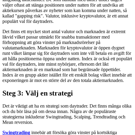
väljer oftast att stänga positionen under natten för att undvika att
aktiekursen påverkas av nyheter som kan komma under natten, så
kallad "gapping risk". Valutor, inklusive kryptovalutor, är ett annat
populärt val för daytraders.
Det finns ett mycket stort antal valutor och marknaden är extremt
likvid vilket passar utmärkt för snabba transaktioner med
förhoppning att göra vinster på marknadsrörelser på
valutamarknaden. Marknaden för kryptovalutor är öppen dygnet
runt vilket lämpar sig för daytraders som inte vill betala en avgift för
att hålla positionerna öppna under natten. Index är också ett populärt
val för daytraders, inte minst nybörjare, eftersom det likt
aktiemarknaden är en marknad som har begränsade öppettider.
Index är en grupp aktier istället för ett enskilt bolag vilket innebär att
exponeringen är mot en större del av den totala aktiemarknaden.
Steg 3: Välj en strategi
Det är viktigt att ha en strategi som daytrader. Det finns många olika
och du bör läsa på om dessa innan. Några av de populäraste
strategierna inkluderar Swingtrading, Scalping, Trendtrading och
Mean reversion.
Swingtrading
innebär att försöka göra vinster på kortsiktiga