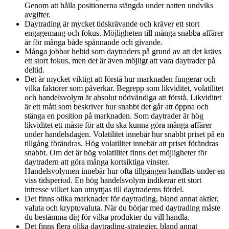
Genom att hålla positionerna stängda under natten undviks
avgifter.
Daytrading är mycket tidskrävande och kräver ett stort
engagemang och fokus. Möjligheten till många snabba affärer
är för många både spännande och givande.
Många jobbar heltid som daytraders på grund av att det krävs
ett stort fokus, men det är även möjligt att vara daytrader på
deltid.
Det är mycket viktigt att förstå hur marknaden fungerar och
vilka faktorer som påverkar. Begrepp som likviditet, volatilitet
och handelsvolym är absolut nödvändiga att förstå. Likviditet
är ett mått som beskriver hur snabbt det går att öppna och
stänga en position på marknaden. Som daytrader är hög
likviditet ett måste för att du ska kunna göra många affärer
under handelsdagen. Volatilitet innebär hur snabbt priset på en
tillgång förändras. Hög volatilitet innebär att priset förändras
snabbt. Om det är hög volatilitet finns det möjligheter för
daytradern att göra många kortsiktiga vinster.
Handelsvolymen innebär hur ofta tillgången handlats under en
viss tidsperiod. En hög handelsvolym indikerar ett stort
intresse vilket kan utnyttjas till daytraderns fördel.
Det finns olika marknader för daytrading, bland annat aktier,
valuta och kryptovaluta. När du börjar med daytrading måste
du bestämma dig för vilka produkter du vill handla.
Det finns flera olika daytrading-strategier, bland annat