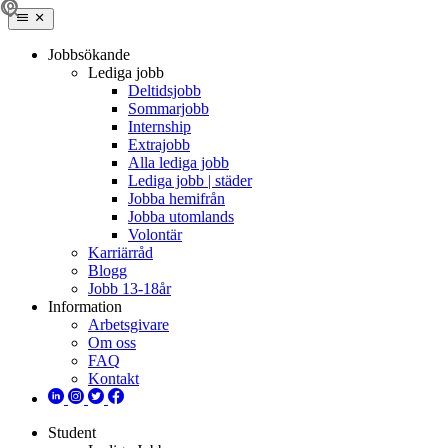
Jobbsökande
Lediga jobb
Deltidsjobb
Sommarjobb
Internship
Extrajobb
Alla lediga jobb
Lediga jobb | städer
Jobba hemifrån
Jobba utomlands
Volontär
Karriärråd
Blogg
Jobb 13-18år
Information
Arbetsgivare
Om oss
FAQ
Kontakt
Student