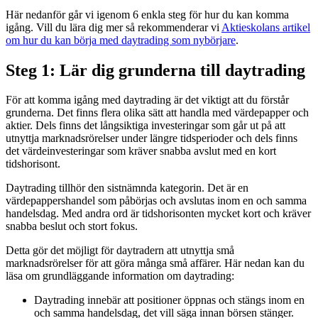
Här nedanför går vi igenom 6 enkla steg för hur du kan komma
igång. Vill du lära dig mer så rekommenderar vi
Aktieskolans artikel
om hur du kan börja med daytrading som nybörjare
.
Steg 1: Lär dig grunderna till daytrading
För att komma igång med daytrading är det viktigt att du förstår
grunderna. Det finns flera olika sätt att handla med värdepapper och
aktier. Dels finns det långsiktiga investeringar som går ut på att
utnyttja marknadsrörelser under längre tidsperioder och dels finns
det värdeinvesteringar som kräver snabba avslut med en kort
tidshorisont.
Daytrading tillhör den sistnämnda kategorin. Det är en
värdepappershandel som påbörjas och avslutas inom en och samma
handelsdag. Med andra ord är tidshorisonten mycket kort och kräver
snabba beslut och stort fokus.
Detta gör det möjligt för daytradern att utnyttja små
marknadsrörelser för att göra många små affärer. Här nedan kan du
läsa om grundläggande information om daytrading:
Daytrading innebär att positioner öppnas och stängs inom en
och samma handelsdag, det vill säga innan börsen stänger.