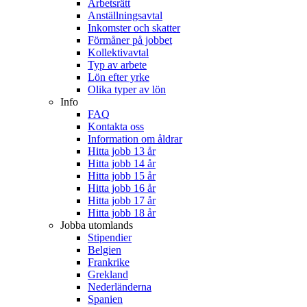
Arbetsrätt
Anställningsavtal
Inkomster och skatter
Förmåner på jobbet
Kollektivavtal
Typ av arbete
Lön efter yrke
Olika typer av lön
Info
FAQ
Kontakta oss
Information om åldrar
Hitta jobb 13 år
Hitta jobb 14 år
Hitta jobb 15 år
Hitta jobb 16 år
Hitta jobb 17 år
Hitta jobb 18 år
Jobba utomlands
Stipendier
Belgien
Frankrike
Grekland
Nederländerna
Spanien