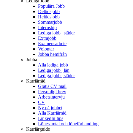
Lediga Jobb
Populära Jobb
Deltidsjobb
Heltidsjobb
Sommarjobb
Internship
Lediga jobb | städer
Extrajobb
Examensarbete
Volontär
Jobba hemifrån
Jobba
Alla lediga jobb
Lediga jobb | län
Lediga jobb | städer
Karriärråd
Gratis CV-mall
Personligt brev
Arbetsintervju
CV
Ny på jobbet
Alla Karriärråd
LinkedIn-tips
Lönesamtal och löneförhandling
Karriärguide