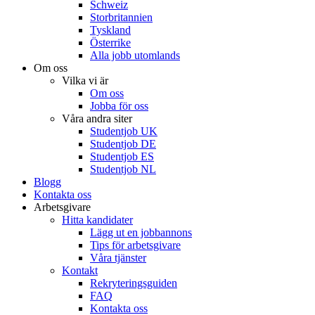
Schweiz
Storbritannien
Tyskland
Österrike
Alla jobb utomlands
Om oss
Vilka vi är
Om oss
Jobba för oss
Våra andra siter
Studentjob UK
Studentjob DE
Studentjob ES
Studentjob NL
Blogg
Kontakta oss
Arbetsgivare
Hitta kandidater
Lägg ut en jobbannons
Tips för arbetsgivare
Våra tjänster
Kontakt
Rekryteringsguiden
FAQ
Kontakta oss