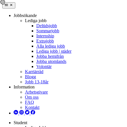
Jobbsökande
Lediga jobb
Deltidsjobb
Sommarjobb
Internship
Extrajobb
Alla lediga jobb
Lediga jobb | städer
Jobba hemifrån
Jobba utomlands
Volontär
Karriärråd
Blogg
Jobb 13-18år
Information
Arbetsgivare
Om oss
FAQ
Kontakt
Student