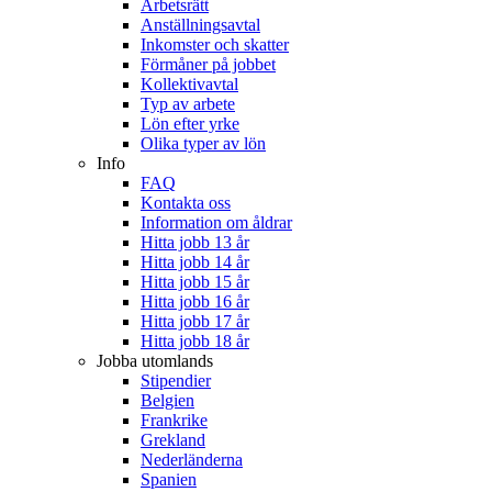
Arbetsrätt
Anställningsavtal
Inkomster och skatter
Förmåner på jobbet
Kollektivavtal
Typ av arbete
Lön efter yrke
Olika typer av lön
Info
FAQ
Kontakta oss
Information om åldrar
Hitta jobb 13 år
Hitta jobb 14 år
Hitta jobb 15 år
Hitta jobb 16 år
Hitta jobb 17 år
Hitta jobb 18 år
Jobba utomlands
Stipendier
Belgien
Frankrike
Grekland
Nederländerna
Spanien