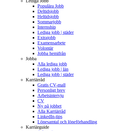
Lediga Jobb
Populära Jobb
Deltidsjobb
Heltidsjobb
Sommarjobb
Internship
Lediga jobb | städer
Extrajobb
Examensarbete
Volontär
Jobba hemifrån
Jobba
Alla lediga jobb
Lediga jobb | län
Lediga jobb | städer
Karriärråd
Gratis CV-mall
Personligt brev
Arbetsintervju
CV
Ny på jobbet
Alla Karriärråd
LinkedIn-tips
Lönesamtal och löneförhandling
Karriärguide