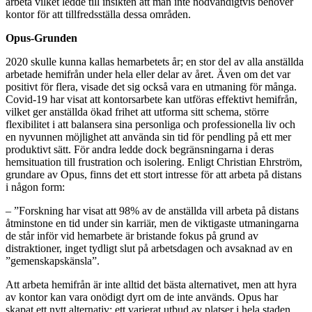
arbeta vilket ledde till insikten att man inte nödvändigtvis behöver
kontor för att tillfredsställa dessa områden.
Opus-Grunden
2020 skulle kunna kallas hemarbetets år; en stor del av alla anställda
arbetade hemifrån under hela eller delar av året. Även om det var
positivt för flera, visade det sig också vara en utmaning för många.
Covid-19 har visat att kontorsarbete kan utföras effektivt hemifrån,
vilket ger anställda ökad frihet att utforma sitt schema, större
flexibilitet i att balansera sina personliga och professionella liv och
en nyvunnen möjlighet att använda sin tid för pendling på ett mer
produktivt sätt. För andra ledde dock begränsningarna i deras
hemsituation till frustration och isolering. Enligt Christian Ehrström,
grundare av Opus, finns det ett stort intresse för att arbeta på distans
i någon form:
– ”Forskning har visat att 98% av de anställda vill arbeta på distans
åtminstone en tid under sin karriär, men de viktigaste utmaningarna
de står inför vid hemarbete är bristande fokus på grund av
distraktioner, inget tydligt slut på arbetsdagen och avsaknad av en
”gemenskapskänsla”.
Att arbeta hemifrån är inte alltid det bästa alternativet, men att hyra
av kontor kan vara onödigt dyrt om de inte används. Opus har
skapat ett nytt alternativ: ett varierat utbud av platser i hela staden