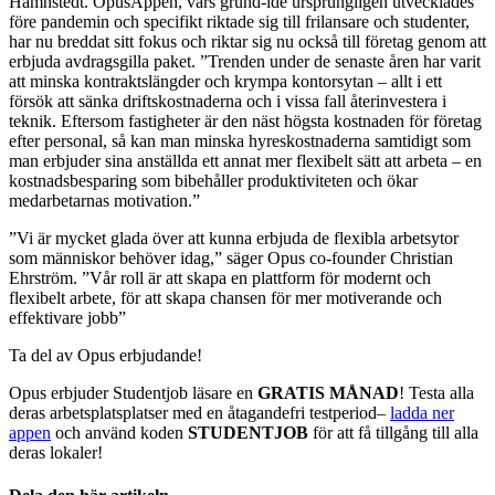
Hamnstedt. OpusAppen, vars grund-idé ursprungligen utvecklades
före pandemin och specifikt riktade sig till frilansare och studenter,
har nu breddat sitt fokus och riktar sig nu också till företag genom att
erbjuda avdragsgilla paket. ”Trenden under de senaste åren har varit
att minska kontraktslängder och krympa kontorsytan – allt i ett
försök att sänka driftskostnaderna och i vissa fall återinvestera i
teknik. Eftersom fastigheter är den näst högsta kostnaden för företag
efter personal, så kan man minska hyreskostnaderna samtidigt som
man erbjuder sina anställda ett annat mer flexibelt sätt att arbeta – en
kostnadsbesparing som bibehåller produktiviteten och ökar
medarbetarnas motivation.”
”Vi är mycket glada över att kunna erbjuda de flexibla arbetsytor
som människor behöver idag,” säger Opus co-founder Christian
Ehrström. ”Vår roll är att skapa en plattform för modernt och
flexibelt arbete, för att skapa chansen för mer motiverande och
effektivare jobb”
Ta del av Opus erbjudande!
Opus erbjuder Studentjob läsare en ​
GRATIS MÅNAD
​! Testa alla
deras arbetsplatsplatser med en åtagandefri testperiod–
ladda ner
appen
och använd koden
STUDENTJOB
för att få tillgång till alla
deras lokaler!