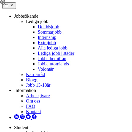
Jobbsökande
Lediga jobb
Deltidsjobb
Sommarjobb
Internship
Extrajobb
Alla lediga jobb
Lediga jobb | städer
Jobba hemifrån
Jobba utomlands
Volontär
Karriärråd
Blogg
Jobb 13-18år
Information
Arbetsgivare
Om oss
FAQ
Kontakt
Student