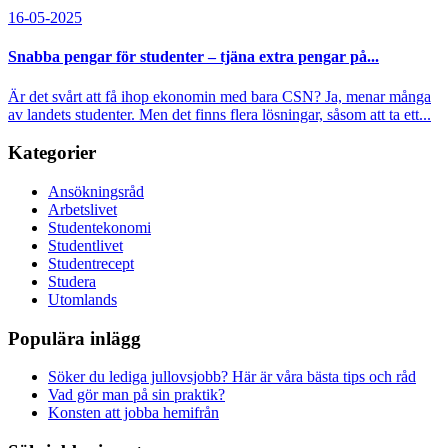
16-05-2025
Snabba pengar för studenter – tjäna extra pengar på...
Är det svårt att få ihop ekonomin med bara CSN? Ja, menar många
av landets studenter. Men det finns flera lösningar, såsom att ta ett...
Kategorier
Ansökningsråd
Arbetslivet
Studentekonomi
Studentlivet
Studentrecept
Studera
Utomlands
Populära inlägg
Söker du lediga jullovsjobb? Här är våra bästa tips och råd
Vad gör man på sin praktik?
Konsten att jobba hemifrån