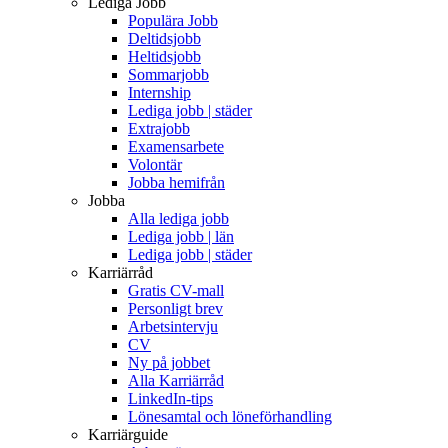
Lediga Jobb
Populära Jobb
Deltidsjobb
Heltidsjobb
Sommarjobb
Internship
Lediga jobb | städer
Extrajobb
Examensarbete
Volontär
Jobba hemifrån
Jobba
Alla lediga jobb
Lediga jobb | län
Lediga jobb | städer
Karriärråd
Gratis CV-mall
Personligt brev
Arbetsintervju
CV
Ny på jobbet
Alla Karriärråd
LinkedIn-tips
Lönesamtal och löneförhandling
Karriärguide