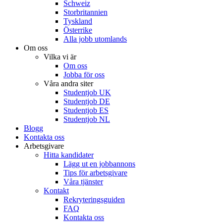
Schweiz
Storbritannien
Tyskland
Österrike
Alla jobb utomlands
Om oss
Vilka vi är
Om oss
Jobba för oss
Våra andra siter
Studentjob UK
Studentjob DE
Studentjob ES
Studentjob NL
Blogg
Kontakta oss
Arbetsgivare
Hitta kandidater
Lägg ut en jobbannons
Tips för arbetsgivare
Våra tjänster
Kontakt
Rekryteringsguiden
FAQ
Kontakta oss