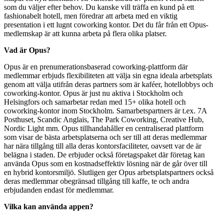
som du väljer efter behov. Du kanske vill träffa en kund på ett
fashionabelt hotell, men föredrar att arbeta med en viktig
presentation i ett lugnt coworking kontor. Det du får från ett Opus-
medlemskap är att kunna arbeta på flera olika platser.
Vad är Opus?
Opus är en prenumerationsbaserad coworking-plattform där
medlemmar erbjuds flexibiliteten att välja sin egna ideala arbetsplats
genom att välja utifrån deras partners som är kaféer, hotellobbys och
coworking-kontor. Opus är just nu aktiva i Stockholm och
Helsingfors och samarbetar redan med 15+ olika hotell och
coworking-kontor inom Stockholm. Samarbetspartners är t.ex. 7A
Posthuset, Scandic Anglais, The Park Coworking, Creative Hub,
Nordic Light mm. Opus tillhandahåller en centraliserad plattform
som visar de bästa arbetsplatserna och ser till att deras medlemmar
har nära tillgång till ​alla ​deras kontorsfaciliteter, oavsett var de är
belägna i staden. De erbjuder också företagspaket där företag kan
använda Opus som en kostnadseffektiv lösning när de går över till
en hybrid kontorsmiljö. Slutligen ger Opus arbetsplatspartners också
deras medlemmar obegränsad tillgång till kaffe, te och andra
erbjudanden endast för medlemmar.
Vilka kan använda appen?