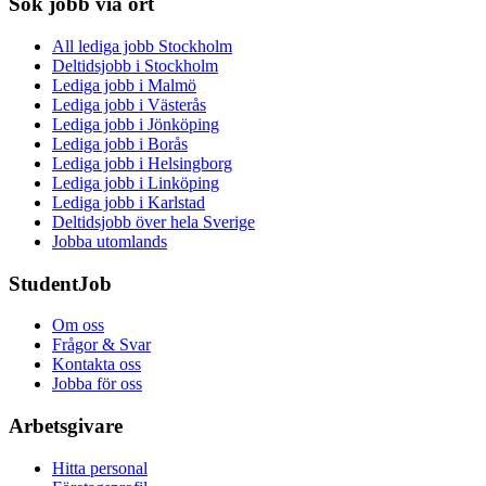
Sök jobb via ort
All lediga jobb Stockholm
Deltidsjobb i Stockholm
Lediga jobb i Malmö
Lediga jobb i Västerås
Lediga jobb i Jönköping
Lediga jobb i Borås
Lediga jobb i Helsingborg
Lediga jobb i Linköping
Lediga jobb i Karlstad
Deltidsjobb över hela Sverige
Jobba utomlands
StudentJob
Om oss
Frågor & Svar
Kontakta oss
Jobba för oss
Arbetsgivare
Hitta personal