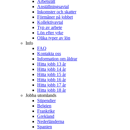
Arbetsrätt
Anställningsavtal
Inkomster och skatter
Förmåner på jobbet
Kollektivavtal
Typ av arbete
Lön efter yrke
Olika typer av lön
Info
FAQ
Kontakta oss
Information om åldrar
Hitta jobb 13 år
Hitta jobb 14 år
Hitta jobb 15 år
Hitta jobb 16 år
Hitta jobb 17 år
Hitta jobb 18 år
Jobba utomlands
Stipendier
Belgien
Frankrike
Grekland
Nederländerna
Spanien