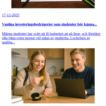
17-12-2025
Vanliga investeringsbedrägerier som studenter bör känna...
Många studenter har svårt att få budgeten att gå ihop, och försöker
ofta tjäna extra pengar vid sidan av studierna. Lockelsen av
snabba...