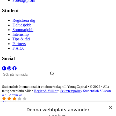
Företagsprofil
Student
Registrera dig
Deltidsjobb
Sommarjobb
Internship
Tips & råd
Partners
F.A.Q.
Social
StudentJob International är ett dotterbolag till YoungCapital • © 2026 • Alla
rättigheter förbehålls •
Regler & Villkor
•
Sekretesspolicy
StudentJob SE score
4.5 - 2 reviews
×
Denna webbplats använder
Logga in som företag
cookies