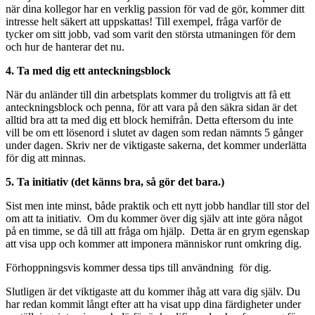
när dina kollegor har en verklig passion för vad de gör, kommer ditt
intresse helt säkert att uppskattas! Till exempel, fråga varför de
tycker om sitt jobb, vad som varit den största utmaningen för dem
och hur de hanterar det nu.
4. Ta med dig ett anteckningsblock
När du anländer till din arbetsplats kommer du troligtvis att få ett
anteckningsblock och penna, för att vara på den säkra sidan är det
alltid bra att ta med dig ett block hemifrån. Detta eftersom du inte
vill be om ett lösenord i slutet av dagen som redan nämnts 5 gånger
under dagen. Skriv ner de viktigaste sakerna, det kommer underlätta
för dig att minnas.
5. Ta initiativ (det känns bra, så gör det bara.)
Sist men inte minst, både praktik och ett nytt jobb handlar till stor del
om att ta initiativ. Om du kommer över dig själv att inte göra något
på en timme, se då till att fråga om hjälp. Detta är en grym egenskap
att visa upp och kommer att imponera människor runt omkring dig.
Förhoppningsvis kommer dessa tips till användning för dig.
Slutligen är det viktigaste att du kommer ihåg att vara dig själv. Du
har redan kommit långt efter att ha visat upp dina färdigheter under