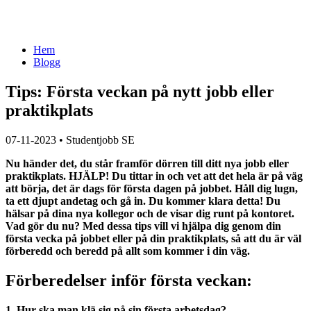
Hem
Blogg
Tips: Första veckan på nytt jobb eller
praktikplats
07-11-2023
•
Studentjobb SE
Nu händer det, du står framför dörren till ditt nya jobb eller
praktikplats. HJÄLP! Du tittar in och vet att det hela är på väg
att börja, det är dags för första dagen på jobbet. Håll dig lugn,
ta ett djupt andetag och gå in. Du kommer klara detta! Du
hälsar på dina nya kollegor och de visar dig runt på kontoret.
Vad gör du nu? Med dessa tips vill vi hjälpa dig genom din
första vecka på jobbet eller på din praktikplats, så att du är väl
förberedd och beredd på allt som kommer i din väg.
Förberedelser inför första veckan:
1. Hur ska man klä sig på sin första arbetsdag?