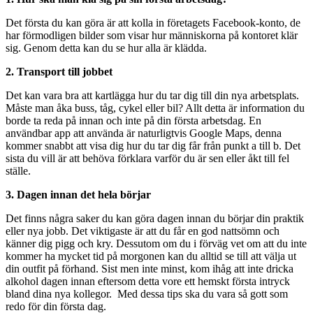
Det första du kan göra är att kolla in företagets Facebook-konto, de
har förmodligen bilder som visar hur människorna på kontoret klär
sig. Genom detta kan du se hur alla är klädda.
2. Transport till jobbet
Det kan vara bra att kartlägga hur du tar dig till din nya arbetsplats.
Måste man åka buss, tåg, cykel eller bil? Allt detta är information du
borde ta reda på innan och inte på din första arbetsdag. En
användbar app att använda är naturligtvis Google Maps, denna
kommer snabbt att visa dig hur du tar dig får från punkt a till b. Det
sista du vill är att behöva förklara varför du är sen eller åkt till fel
ställe.
3. Dagen innan det hela börjar
Det finns några saker du kan göra dagen innan du börjar din praktik
eller nya jobb. Det viktigaste är att du får en god nattsömn och
känner dig pigg och kry. Dessutom om du i förväg vet om att du inte
kommer ha mycket tid på morgonen kan du alltid se till att välja ut
din outfit på förhand. Sist men inte minst, kom ihåg att inte dricka
alkohol dagen innan eftersom detta vore ett hemskt första intryck
bland dina nya kollegor. Med dessa tips ska du vara så gott som
redo för din första dag.