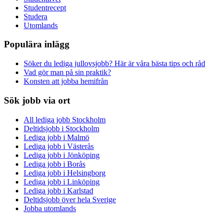
Studentrecept
Studera
Utomlands
Populära inlägg
Söker du lediga jullovsjobb? Här är våra bästa tips och råd
Vad gör man på sin praktik?
Konsten att jobba hemifrån
Sök jobb via ort
All lediga jobb Stockholm
Deltidsjobb i Stockholm
Lediga jobb i Malmö
Lediga jobb i Västerås
Lediga jobb i Jönköping
Lediga jobb i Borås
Lediga jobb i Helsingborg
Lediga jobb i Linköping
Lediga jobb i Karlstad
Deltidsjobb över hela Sverige
Jobba utomlands