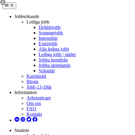
Jobbsökande
Lediga jobb
Deltidsjobb
Sommarjobb
Internship
Extrajobb
Alla lediga jobb
Lediga jobb | städer
Jobba hemifrån
Jobba utomlands
Volontär
Karriärråd
Blogg
Jobb 13-18år
Information
Arbetsgivare
Om oss
FAQ
Kontakt
Student