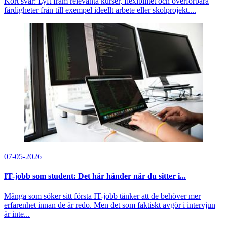
Kort svar: Lyft fram relevanta kurser, flexibilitet och överförbara
färdigheter från till exempel ideellt arbete eller skolprojekt....
07-05-2026
IT-jobb som student: Det här händer när du sitter i...
Många som söker sitt första IT-jobb tänker att de behöver mer
erfarenhet innan de är redo. Men det som faktiskt avgör i intervjun
är inte...