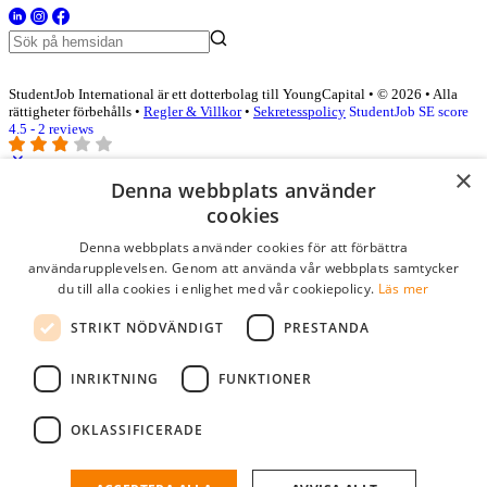
StudentJob International är ett dotterbolag till YoungCapital • © 2026 • Alla
rättigheter förbehålls •
Regler & Villkor
•
Sekretesspolicy
StudentJob SE score
4.5 - 2 reviews
×
Denna webbplats använder
Logga in som företag
cookies
Denna webbplats använder cookies för att förbättra
E-post
*
användarupplevelsen. Genom att använda vår webbplats samtycker
du till alla cookies i enlighet med vår cookiepolicy.
Läs mer
Lösenord
STRIKT NÖDVÄNDIGT
PRESTANDA
kom ihåg mig
glömt ditt lösenord?
logga in
INRIKTNING
FUNKTIONER
Kostnadsfri företagsprofil
OKLASSIFICERADE
Om du har företagskonto hos StudentJob SE, kan du enkelt logga in
och söka efter passande kandidater till ditt företag.