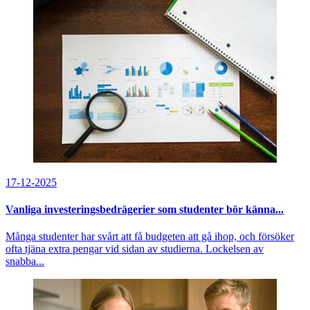
17-12-2025
Vanliga investeringsbedrägerier som studenter bör känna...
Många studenter har svårt att få budgeten att gå ihop, och försöker
ofta tjäna extra pengar vid sidan av studierna. Lockelsen av
snabba...