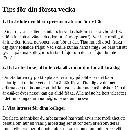
Tips för din första vecka
1. Du är inte den första personen att som är ny här
Där är du, alla sitter spända och svettas bakom sitt skrivbord (PS.
Glöm inte att använda deodorant på morgonen!). Var inte orolig, du
är inte den första personen som börjar där. Titta runt dig och fråga
dig själv följande fråga: Vad skulle kunna hända mig? Se bara till att
lyssna på dina kollegor och ställ frågor om det är något du inte
förstår!
2. Det är helt okej att inte veta allt, du är där för att lära dig
Om startar en ny praktikplats eller är ny på jobbet är det bara
naturligt att du inte vet allt. Du är där för att lära dig av de mer
erfarna och du kommer att träffa nya inspirerande människor. Om du
är osäker över något kan du alltid fråga. Alla måste ha hört talesättet
: det finns inga dumma frågor, bara dumma svar.
3. Visa intresse för dina kollegor
De flesta människor du arbetar med har vanligtvis inte möjlighet att
berätta om hur en vanlig arbetsdag ser ut för dem eftersom deras
familj eller vänner ofta inte jobbar inom samma område. Speciellt