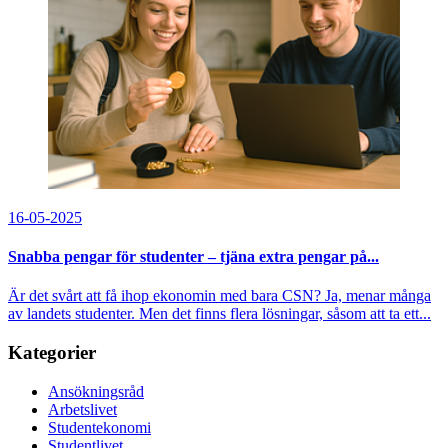
16-05-2025
Snabba pengar för studenter – tjäna extra pengar på...
Är det svårt att få ihop ekonomin med bara CSN? Ja, menar många
av landets studenter. Men det finns flera lösningar, såsom att ta ett...
Kategorier
Ansökningsråd
Arbetslivet
Studentekonomi
Studentlivet