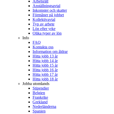
Arbetsrätt
Anställningsavtal
Inkomster och skatter
Förmåner på jobbet
Kollektivavtal
Typ av arbete
Lön efter yrke
Olika typer av lön
Info
FAQ
Kontakta oss
Information om åldrar
Hitta jobb 13 år
Hitta jobb 14 år
Hitta jobb 15 år
Hitta jobb 16 år
Hitta jobb 17 år
Hitta jobb 18 år
Jobba utomlands
Stipendier
Belgien
Frankrike
Grekland
Nederländerna
Spanien