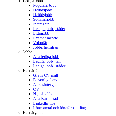
Lediga Jobb
Populära Jobb
Deltidsjobb
Heltidsjobb
Sommarjobb
Internship
Lediga jobb | städer
Extrajobb
Examensarbete
Volontär
Jobba hemifrån
Jobba
Alla lediga jobb
Lediga jobb | län
Lediga jobb | städer
Karriärråd
Gratis CV-mall
Personligt brev
Arbetsintervju
CV
Ny på jobbet
Alla Karriärråd
LinkedIn-tips
Lönesamtal och löneförhandling
Karriärguide