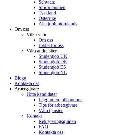
Schweiz
Storbritannien
Tyskland
Österrike
Alla jobb utomlands
Om oss
Vilka vi är
Om oss
Jobba för oss
Våra andra siter
Studentjob UK
Studentjob DE
Studentjob ES
Studentjob NL
Blogg
Kontakta oss
Arbetsgivare
Hitta kandidater
Lägg ut en jobbannons
Tips för arbetsgivare
Våra tjänster
Kontakt
Rekryteringsguiden
FAQ
Kontakta oss