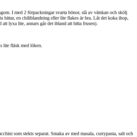
r lagom. I med 2 förpackningar svarta bönor, slå av vätskan och skölj
ttar, en chiliblandning eller lite flakes är bra. Låt det koka ihop,
t lyxa lite, annars går det ibland att hitta frusen).
s lite fläsk med löken.
 zucchini som stekts separat. Smaka av med masala, currypasta, salt och