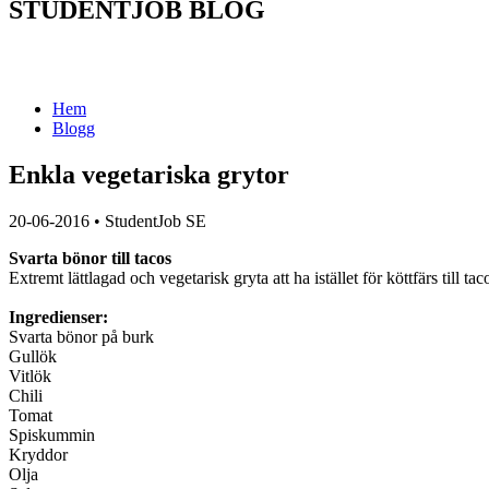
STUDENTJOB BLOG
Hem
Blogg
Enkla vegetariska grytor
20-06-2016
•
StudentJob SE
Svarta bönor till tacos
Extremt lättlagad och vegetarisk gryta att ha istället för köttfärs till tac
Ingredienser:
Svarta bönor på burk
Gullök
Vitlök
Chili
Tomat
Spiskummin
Kryddor
Olja