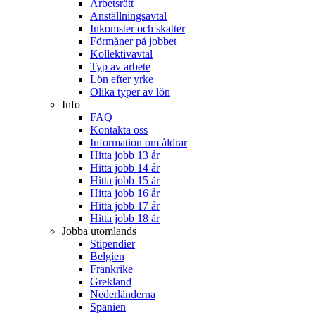
Arbetsrätt
Anställningsavtal
Inkomster och skatter
Förmåner på jobbet
Kollektivavtal
Typ av arbete
Lön efter yrke
Olika typer av lön
Info
FAQ
Kontakta oss
Information om åldrar
Hitta jobb 13 år
Hitta jobb 14 år
Hitta jobb 15 år
Hitta jobb 16 år
Hitta jobb 17 år
Hitta jobb 18 år
Jobba utomlands
Stipendier
Belgien
Frankrike
Grekland
Nederländerna
Spanien