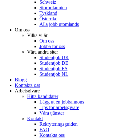
Schweiz
Storbritannien
Tyskland
Österrike
Alla jobb utomlands
Om oss
Vilka vi är
Om oss
Jobba för oss
Våra andra siter
Studentjob UK
Studentjob DE
Studentjob ES
Studentjob NL
Blogg
Kontakta oss
Arbetsgivare
Hitta kandidater
Lägg ut en jobbannons
Tips för arbetsgivare
Våra tjänster
Kontakt
Rekryteringsguiden
FAQ
Kontakta oss