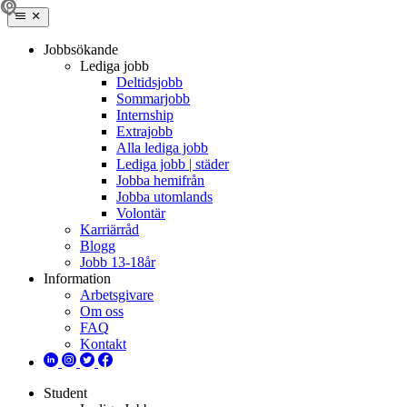
Jobbsökande
Lediga jobb
Deltidsjobb
Sommarjobb
Internship
Extrajobb
Alla lediga jobb
Lediga jobb | städer
Jobba hemifrån
Jobba utomlands
Volontär
Karriärråd
Blogg
Jobb 13-18år
Information
Arbetsgivare
Om oss
FAQ
Kontakt
Student