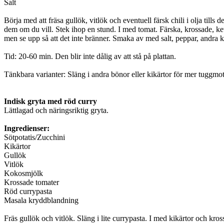
Salt
Börja med att fräsa gullök, vitlök och eventuell färsk chili i olja till
dem om du vill. Stek ihop en stund. I med tomat. Färska, krossade, ket
men se upp så att det inte bränner. Smaka av med salt, peppar, andra kry
Tid: 20-60 min. Den blir inte dålig av att stå på plattan.
Tänkbara varianter: Släng i andra bönor eller kikärtor för mer tuggmotst
Indisk gryta med röd curry
Lättlagad och näringsriktig gryta.
Ingredienser:
Sötpotatis/Zucchini
Kikärtor
Gullök
Vitlök
Kokosmjölk
Krossade tomater
Röd currypasta
Masala kryddblandning
Fräs gullök och vitlök. Släng i lite currypasta. I med kikärtor och kro