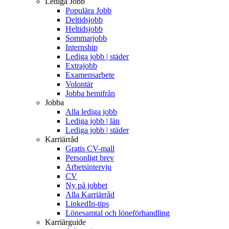
Lediga Jobb
Populära Jobb
Deltidsjobb
Heltidsjobb
Sommarjobb
Internship
Lediga jobb | städer
Extrajobb
Examensarbete
Volontär
Jobba hemifrån
Jobba
Alla lediga jobb
Lediga jobb | län
Lediga jobb | städer
Karriärråd
Gratis CV-mall
Personligt brev
Arbetsintervju
CV
Ny på jobbet
Alla Karriärråd
LinkedIn-tips
Lönesamtal och löneförhandling
Karriärguide