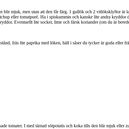
s den blir mjuk, men utan att den får färg. 1 gullök och 2 vitlöksklyftor ä
chup eller tomatpuré. Ha i spiskummin och kanske lite andra kryddor du hi
ddor. Eventuellt lite socker, lime och färsk koriander (om du är beredd at
ånd, fräs lite paprika med löken, häll i såser du tycker är goda eller frä
ssade tomater. I med tärnad sötpotatis och koka tills den blir mjuk eller