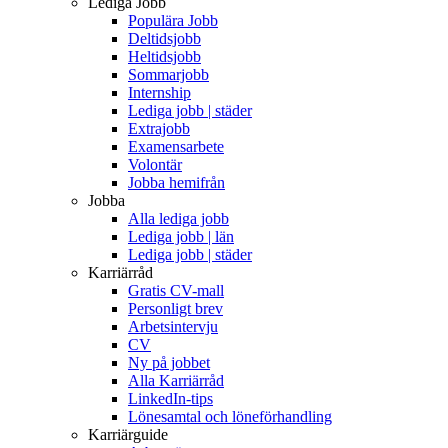
Lediga Jobb
Populära Jobb
Deltidsjobb
Heltidsjobb
Sommarjobb
Internship
Lediga jobb | städer
Extrajobb
Examensarbete
Volontär
Jobba hemifrån
Jobba
Alla lediga jobb
Lediga jobb | län
Lediga jobb | städer
Karriärråd
Gratis CV-mall
Personligt brev
Arbetsintervju
CV
Ny på jobbet
Alla Karriärråd
LinkedIn-tips
Lönesamtal och löneförhandling
Karriärguide