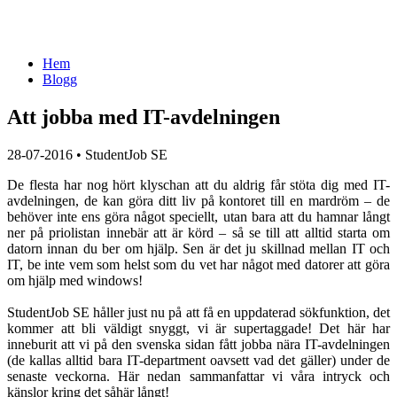
Hem
Blogg
Att jobba med IT-avdelningen
28-07-2016
•
StudentJob SE
De flesta har nog hört klyschan att du aldrig får stöta dig med IT-
avdelningen, de kan göra ditt liv på kontoret till en mardröm – de
behöver inte ens göra något speciellt, utan bara att du hamnar långt
ner på priolistan innebär att är körd – så se till att alltid starta om
datorn innan du ber om hjälp. Sen är det ju skillnad mellan IT och
IT, be inte vem som helst som du vet har något med datorer att göra
om hjälp med windows!
StudentJob SE håller just nu på att få en uppdaterad sökfunktion, det
kommer att bli väldigt snyggt, vi är supertaggade! Det här har
inneburit att vi på den svenska sidan fått jobba nära IT-avdelningen
(de kallas alltid bara IT-department oavsett vad det gäller) under de
senaste veckorna. Här nedan sammanfattar vi våra intryck och
känslor kring det såhär långt!