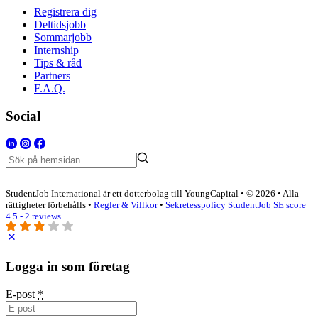
Registrera dig
Deltidsjobb
Sommarjobb
Internship
Tips & råd
Partners
F.A.Q.
Social
StudentJob International är ett dotterbolag till YoungCapital • © 2026 • Alla
rättigheter förbehålls •
Regler & Villkor
•
Sekretesspolicy
StudentJob SE score
4.5 - 2 reviews
Logga in som företag
E-post
*