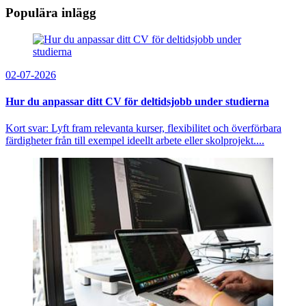
Populära inlägg
02-07-2026
Hur du anpassar ditt CV för deltidsjobb under studierna
Kort svar: Lyft fram relevanta kurser, flexibilitet och överförbara
färdigheter från till exempel ideellt arbete eller skolprojekt....