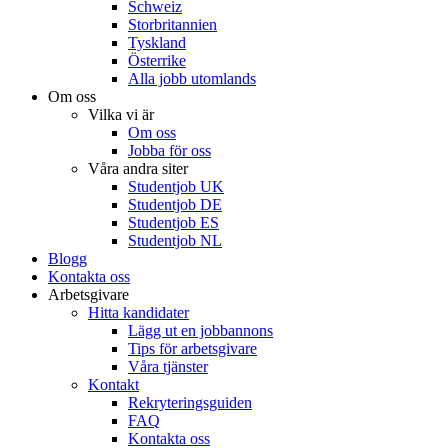
Schweiz
Storbritannien
Tyskland
Österrike
Alla jobb utomlands
Om oss
Vilka vi är
Om oss
Jobba för oss
Våra andra siter
Studentjob UK
Studentjob DE
Studentjob ES
Studentjob NL
Blogg
Kontakta oss
Arbetsgivare
Hitta kandidater
Lägg ut en jobbannons
Tips för arbetsgivare
Våra tjänster
Kontakt
Rekryteringsguiden
FAQ
Kontakta oss