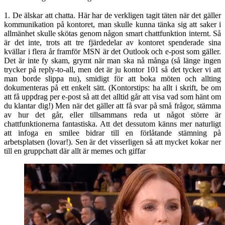
1. De älskar att chatta. Här har de verkligen tagit täten när det gäller
kommunikation på kontoret, man skulle kunna tänka sig att saker i
allmänhet skulle skötas genom någon smart chattfunktion internt. Så
är det inte, trots att tre fjärdedelar av kontoret spenderade sina
kvällar i flera år framför MSN är det Outlook och e-post som gäller.
Det är inte fy skam, grymt när man ska nå många (så länge ingen
trycker på reply-to-all, men det är ju kontor 101 så det tycker vi att
man borde slippa nu), smidigt för att boka möten och allting
dokumenteras på ett enkelt sätt. (Kontorstips: ha allt i skrift, be om
att få uppdrag per e-post så att det alltid går att visa vad som hänt om
du klantar dig!) Men när det gäller att få svar på små frågor, stämma
av hur det går, eller tillsammans reda ut något större är
chattfunktionerna fantastiska. Att det dessutom känns mer naturligt
att infoga en smilee bidrar till en förlåtande stämning på
arbetsplatsen (lovar!). Sen är det visserligen så att mycket kokar ner
till en gruppchatt där allt är memes och giffar