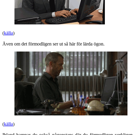
(
källa
)
Även om det förmodligen ser ut så här för lärda ögon.
(
källa
)
Ibland hamnar du också någonstans där du förmodligen verkligen