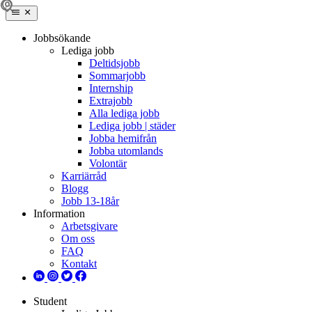
Jobbsökande
Lediga jobb
Deltidsjobb
Sommarjobb
Internship
Extrajobb
Alla lediga jobb
Lediga jobb | städer
Jobba hemifrån
Jobba utomlands
Volontär
Karriärråd
Blogg
Jobb 13-18år
Information
Arbetsgivare
Om oss
FAQ
Kontakt
Student