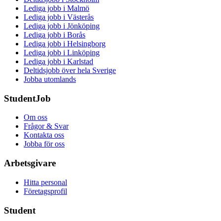
Lediga jobb i Malmö
Lediga jobb i Västerås
Lediga jobb i Jönköping
Lediga jobb i Borås
Lediga jobb i Helsingborg
Lediga jobb i Linköping
Lediga jobb i Karlstad
Deltidsjobb över hela Sverige
Jobba utomlands
StudentJob
Om oss
Frågor & Svar
Kontakta oss
Jobba för oss
Arbetsgivare
Hitta personal
Företagsprofil
Student