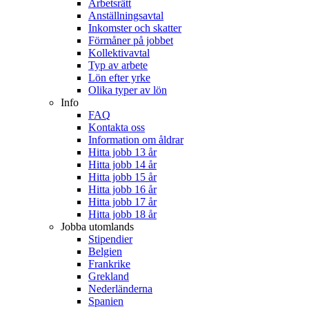
Arbetsrätt
Anställningsavtal
Inkomster och skatter
Förmåner på jobbet
Kollektivavtal
Typ av arbete
Lön efter yrke
Olika typer av lön
Info
FAQ
Kontakta oss
Information om åldrar
Hitta jobb 13 år
Hitta jobb 14 år
Hitta jobb 15 år
Hitta jobb 16 år
Hitta jobb 17 år
Hitta jobb 18 år
Jobba utomlands
Stipendier
Belgien
Frankrike
Grekland
Nederländerna
Spanien