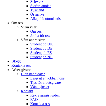
Schweiz
Storbritannien
Tyskland
Österrike
Alla jobb utomlands
Om oss
Vilka vi är
Om oss
Jobba för oss
Våra andra siter
Studentjob UK
Studentjob DE
Studentjob ES
Studentjob NL
Blogg
Kontakta oss
Arbetsgivare
Hitta kandidater
Lägg ut en jobbannons
Tips för arbetsgivare
Våra tjänster
Kontakt
Rekryteringsguiden
FAQ
Kontakta oss