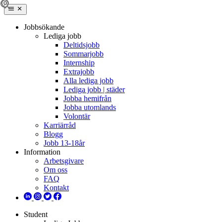
Jobbsökande
Lediga jobb
Deltidsjobb
Sommarjobb
Internship
Extrajobb
Alla lediga jobb
Lediga jobb | städer
Jobba hemifrån
Jobba utomlands
Volontär
Karriärråd
Blogg
Jobb 13-18år
Information
Arbetsgivare
Om oss
FAQ
Kontakt
Student