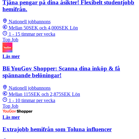
Tjäna pengar på dina åsikter! Flexibelt studentjobb
hemifrån.
Nationell jobbannons
Mellan 50SEK och 4,000SEK Lön
1 - 15 timmar per vecka
Top Job
Läs mer
Bli YouGov Shopper: Scanna dina inköp & få
spännande belöningar!
Nationell jobbannons
Mellan 115SEK och 2,875SEK Lön
1 - 10 timmar per vecka
Top Job
Läs mer
Extrajobb hemifrån som Toluna influencer