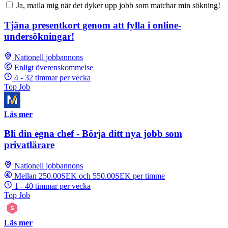
Ja, maila mig när det dyker upp jobb som matchar min sökning!
Tjäna presentkort genom att fylla i online-
undersökningar!
Nationell jobbannons
Enligt överenskommelse
4 - 32 timmar per vecka
Top Job
Läs mer
Bli din egna chef - Börja ditt nya jobb som
privatlärare
Nationell jobbannons
Mellan 250.00SEK och 550.00SEK per timme
1 - 40 timmar per vecka
Top Job
Läs mer