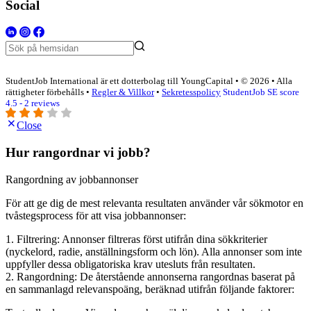
Social
StudentJob International är ett dotterbolag till YoungCapital • © 2026 • Alla
rättigheter förbehålls •
Regler & Villkor
•
Sekretesspolicy
StudentJob SE score
4.5 - 2 reviews
Close
Hur rangordnar vi jobb?
Rangordning av jobbannonser
För att ge dig de mest relevanta resultaten använder vår sökmotor en
tvåstegsprocess för att visa jobbannonser:
1. Filtrering: Annonser filtreras först utifrån dina sökkriterier
(nyckelord, radie, anställningsform och lön). Alla annonser som inte
uppfyller dessa obligatoriska krav utesluts från resultaten.
2. Rangordning: De återstående annonserna rangordnas baserat på
en sammanlagd relevanspoäng, beräknad utifrån följande faktorer: