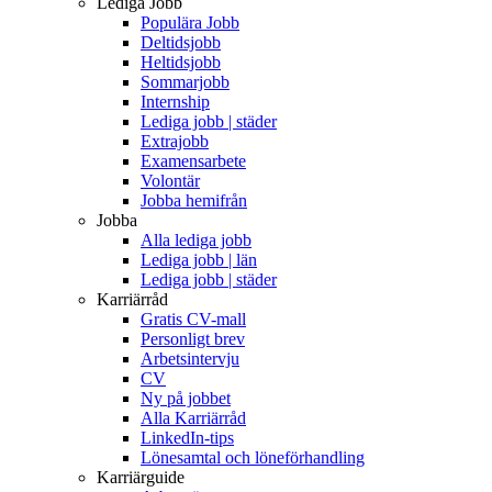
Lediga Jobb
Populära Jobb
Deltidsjobb
Heltidsjobb
Sommarjobb
Internship
Lediga jobb | städer
Extrajobb
Examensarbete
Volontär
Jobba hemifrån
Jobba
Alla lediga jobb
Lediga jobb | län
Lediga jobb | städer
Karriärråd
Gratis CV-mall
Personligt brev
Arbetsintervju
CV
Ny på jobbet
Alla Karriärråd
LinkedIn-tips
Lönesamtal och löneförhandling
Karriärguide