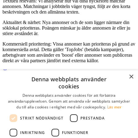
Textuell relevans: Vi analyserar hur väl dina nyckelord matchar
annonsen. Matchningar i jobbtiteln väger tyngst, följt av den korta
beskrivningen och den allmänna texten.
Aktualitet & närhet: Nya annonser och de som ligger närmare din
söklokal prioriteras. Poängen minskar ju äldre annonsen är eller ju
större avståndet är.
Kommersiell prioritering: Vissa annonser kan prioriteras på grund av
kommersiella avtal. Detta gäller 'TopJobs' (betalda kampanjer),
arbetsgivare som använder en 'boost' eller annonser som publiceras
direkt av våra partners jämfört med externa källor.
×
Denna webbplats använder
Logga in som företag
cookies
Denna webbplats använder cookies för att förbättra
E-post
*
användarupplevelsen. Genom att använda vår webbplats samtycker
du till alla cookies i enlighet med vår cookiepolicy.
Läs mer
Lösenord
STRIKT NÖDVÄNDIGT
PRESTANDA
kom ihåg mig
glömt ditt lösenord?
logga in
INRIKTNING
FUNKTIONER