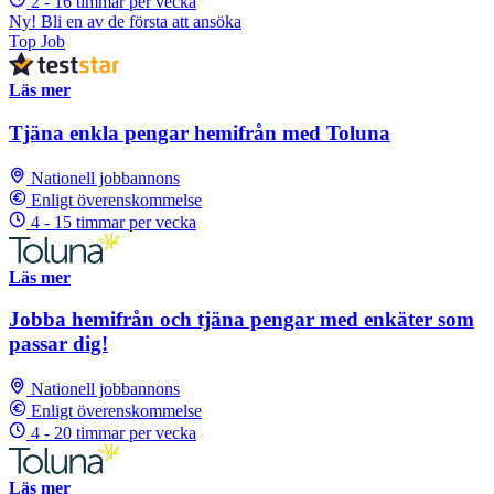
2 - 16 timmar per vecka
Ny! Bli en av de första att ansöka
Top Job
Läs mer
Tjäna enkla pengar hemifrån med Toluna
Nationell jobbannons
Enligt överenskommelse
4 - 15 timmar per vecka
Läs mer
Jobba hemifrån och tjäna pengar med enkäter som
passar dig!
Nationell jobbannons
Enligt överenskommelse
4 - 20 timmar per vecka
Läs mer