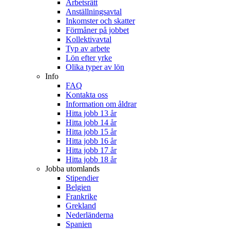
Arbetsrätt
Anställningsavtal
Inkomster och skatter
Förmåner på jobbet
Kollektivavtal
Typ av arbete
Lön efter yrke
Olika typer av lön
Info
FAQ
Kontakta oss
Information om åldrar
Hitta jobb 13 år
Hitta jobb 14 år
Hitta jobb 15 år
Hitta jobb 16 år
Hitta jobb 17 år
Hitta jobb 18 år
Jobba utomlands
Stipendier
Belgien
Frankrike
Grekland
Nederländerna
Spanien