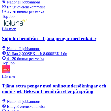
Nationell jobbannons
Enligt överenskommelse
4 - 20 timmar per vecka
Top Job
Läs mer
Sidjobb hemifrån - Tjäna pengar med enkäter
Nationell jobbannons
Mellan 2,000SEK och 8,000SEK Lön
4 - 20 timmar per vecka
Top Job
Läs mer
Tjäna extra pengar med onlineundersökningar och
mobilspel. Bekvämt hemifrån eller på språng
Nationell jobbannons
Enligt överenskommelse