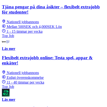
Tjäna pengar på dina åsikter – flexibelt extrajobb
för studenter!
Nationell jobbannons
Mellan 500SEK och 4,000SEK Lön
1 - 15 timmar per vecka
Top Job
Läs mer
Flexibelt extrajobb online: Testa spel, appar &
enkäter!
Nationell jobbannons
Enligt överenskommelse
11 - 40 timmar per vecka
Top Job
Läs mer