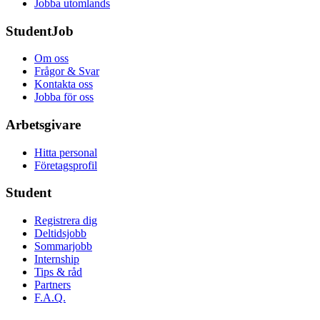
Jobba utomlands
StudentJob
Om oss
Frågor & Svar
Kontakta oss
Jobba för oss
Arbetsgivare
Hitta personal
Företagsprofil
Student
Registrera dig
Deltidsjobb
Sommarjobb
Internship
Tips & råd
Partners
F.A.Q.