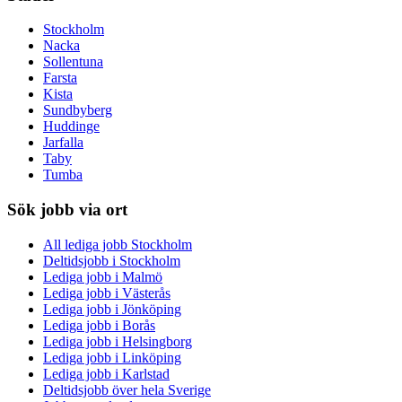
Stockholm
Nacka
Sollentuna
Farsta
Kista
Sundbyberg
Huddinge
Jarfalla
Taby
Tumba
Sök jobb via ort
All lediga jobb Stockholm
Deltidsjobb i Stockholm
Lediga jobb i Malmö
Lediga jobb i Västerås
Lediga jobb i Jönköping
Lediga jobb i Borås
Lediga jobb i Helsingborg
Lediga jobb i Linköping
Lediga jobb i Karlstad
Deltidsjobb över hela Sverige