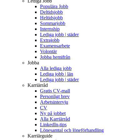
Lediga Jobb
Populära Jobb
Deltidsjobb
Heltidsjobb
Sommarjobb
Internship
Lediga jobb | städer
Extrajobb
Examensarbete
Volontär
Jobba hemifrån
Jobba
Alla lediga jobb
Lediga jobb | län
Lediga jobb | städer
Karriärråd
Gratis CV-mall
Personligt brev
Arbetsintervju
CV
Ny på jobbet
Alla Karriärråd
LinkedIn-tips
Lönesamtal och löneförhandling
Karriärguide