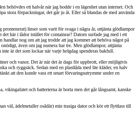
 den behövdes ett halvår när jag bodde i en lägenhet utan internet. Och
 köpa stora förpackningar, det går ju åt. Eller så blandas de med använda
ag promenerat) linser som varit för svaga i några år, uttjänta glödlampor
et här i lådor istället för containrar? Datorn surfade jag med i ett
handlar nog om att jag trodde att jag kommer att behöva något på
änns onödigt, även om jag numera har tre. Men glödlampor, uttjänta
en inte är det som lockar när varje helgdag spenderas bakfull.
tiner och vanor. Det är när det är dags för uppbrott, eller möjligtvis
llväska och ryggsäck. Sedan med en plastlåda med lite kläder, en halv
 tänkt att den kunde vara ett smart förvaringsutrymme under en
a, vikingafatet och batterierna är borta men det går långsamt, kanske
n väl, ädelmetaller osådär) min trasiga dator och kör ett flyttlass till