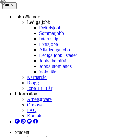
Jobbsökande
Lediga jobb
Deltidsjobb
Sommarjobb
Internship
Extrajobb
Alla lediga jobb
Lediga jobb | städer
Jobba hemifrån
Jobba utomlands
Volontär
Karriärråd
Blogg
Jobb 13-18år
Information
Arbetsgivare
Om oss
FAQ
Kontakt
Student