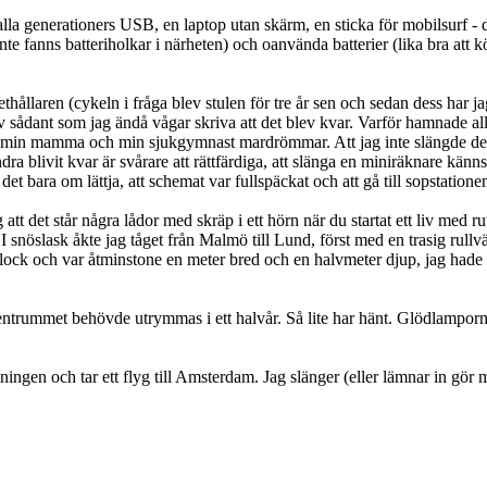
 alla generationers USB, en laptop utan skärm, en sticka för mobilsurf -
 inte fanns batteriholkar i närheten) och oanvända batterier (lika bra att
thållaren (cykeln i fråga blev stulen för tre år sen och sedan dess har j
 sådant som jag ändå vågar skriva att det blev kvar. Varför hamnade allt d
 min mamma och min sjukgymnast mardrömmar. Att jag inte slängde den 
andra blivit kvar är svårare att rättfärdiga, att slänga en miniräknare k
det bara om lättja, att schemat var fullspäckat och att gå till sopstation
tt det står några lådor med skräp i ett hörn när du startat ett liv med ru
t. I snöslask åkte jag tåget från Malmö till Lund, först med en trasig ru
 lock och var åtminstone en meter bred och en halvmeter djup, jag hade
udentrummet behövde utrymmas i ett halvår. Så lite har hänt. Glödlamporn
lningen och tar ett flyg till Amsterdam. Jag slänger (eller lämnar in gör ma