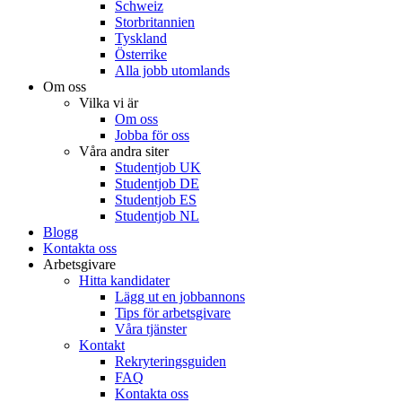
Schweiz
Storbritannien
Tyskland
Österrike
Alla jobb utomlands
Om oss
Vilka vi är
Om oss
Jobba för oss
Våra andra siter
Studentjob UK
Studentjob DE
Studentjob ES
Studentjob NL
Blogg
Kontakta oss
Arbetsgivare
Hitta kandidater
Lägg ut en jobbannons
Tips för arbetsgivare
Våra tjänster
Kontakt
Rekryteringsguiden
FAQ
Kontakta oss