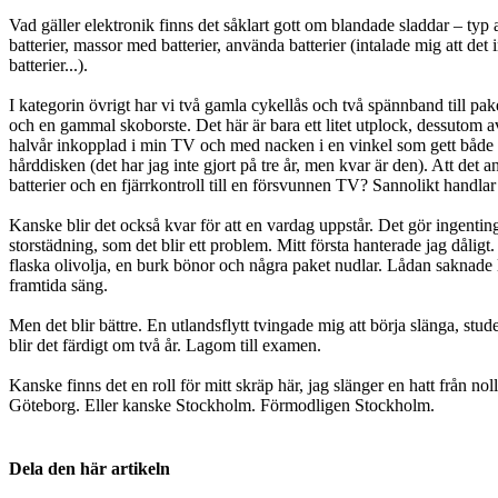
Vad gäller elektronik finns det såklart gott om blandade sladdar – typ
batterier, massor med batterier, använda batterier (intalade mig att det
batterier...).
I kategorin övrigt har vi två gamla cykellås och två spännband till pake
och en gammal skoborste. Det här är bara ett litet utplock, dessutom av
halvår inkopplad i min TV och med nacken i en vinkel som gett både
hårddisken (det har jag inte gjort på tre år, men kvar är den). Att det 
batterier och en fjärrkontroll till en försvunnen TV? Sannolikt handlar 
Kanske blir det också kvar för att en vardag uppstår. Det gör ingenting a
storstädning, som det blir ett problem. Mitt första hanterade jag dålig
flaska olivolja, en burk bönor och några paket nudlar. Lådan saknade
framtida säng.
Men det blir bättre. En utlandsflytt tvingade mig att börja slänga, st
blir det färdigt om två år. Lagom till examen.
Kanske finns det en roll för mitt skräp här, jag slänger en hatt från nol
Göteborg. Eller kanske Stockholm. Förmodligen Stockholm.
Dela den här artikeln