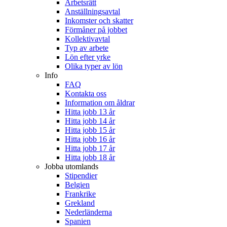
Arbetsrätt
Anställningsavtal
Inkomster och skatter
Förmåner på jobbet
Kollektivavtal
Typ av arbete
Lön efter yrke
Olika typer av lön
Info
FAQ
Kontakta oss
Information om åldrar
Hitta jobb 13 år
Hitta jobb 14 år
Hitta jobb 15 år
Hitta jobb 16 år
Hitta jobb 17 år
Hitta jobb 18 år
Jobba utomlands
Stipendier
Belgien
Frankrike
Grekland
Nederländerna
Spanien