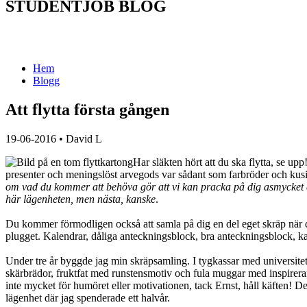
STUDENTJOB BLOG
Hem
Blogg
Att flytta första gången
19-06-2016
•
David L
Har släkten hört att du ska flytta, se up
presenter och meningslöst arvegods var sådant som farbröder och kusi
om vad du kommer att behöva gör att vi kan pracka på dig asmycket e
här lägenheten, men nästa, kanske
.
Du kommer förmodligen också att samla på dig en del eget skräp när d
plugget. Kalendrar, dåliga anteckningsblock, bra anteckningsblock, k
Under tre år byggde jag min skräpsamling. I tygkassar med universitet
skärbrädor, fruktfat med runstensmotiv och fula muggar med inspireran
inte mycket för humöret eller motivationen, tack Ernst, håll käften! Det
lägenhet där jag spenderade ett halvår.