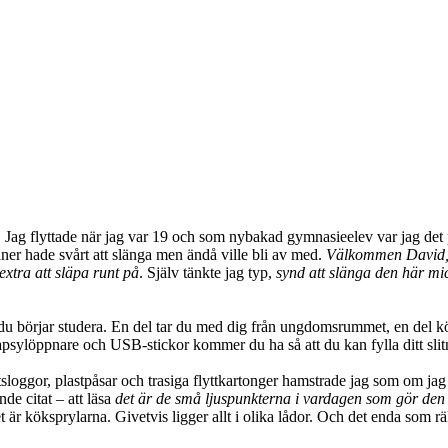
p! Jag flyttade när jag var 19 och som nybakad gymnasieelev var jag det p
ner hade svårt att slänga men ändå ville bli av med.
Välkommen David, d
xtra att släpa runt på
. Själv tänkte jag typ,
synd att slänga den här mi
u börjar studera. En del tar du med dig från ungdomsrummet, en del kö
apsylöppnare och USB-stickor kommer du ha så att du kan fylla ditt sli
sloggor, plastpåsar och trasiga flyttkartonger hamstrade jag som om jag
de citat – att läsa
det är de små ljuspunkterna i vardagen som gör den 
 är köksprylarna. Givetvis ligger allt i olika lådor. Och det enda som räk