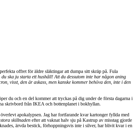
erfekta offret för äldre släktingar att dumpa sitt skräp på. Fula
u ska ju starta ett hushåll! Att du dessutom inte har någon aning
cron, visst, den är askass, men kanske kommer behöva den, inte i den
per du och en del kommer att tryckas på dig under de första dagarna i
tna skrivbord från IKEA och bottenplanet i bokhyllan.
 överlevt apokalypsen. Jag har fortfarande kvar kartonger fyllda med
stora skillnaden
efter att vaknat halv sju på Kastrup av misstag gjorde
nades, ärvda bestick, förhoppningsvis inte i silver, har blivit kvar i en