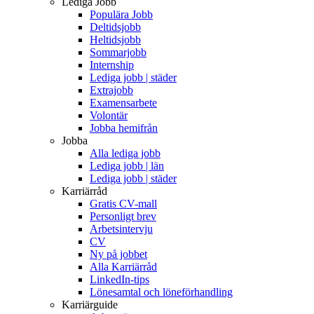
Lediga Jobb
Populära Jobb
Deltidsjobb
Heltidsjobb
Sommarjobb
Internship
Lediga jobb | städer
Extrajobb
Examensarbete
Volontär
Jobba hemifrån
Jobba
Alla lediga jobb
Lediga jobb | län
Lediga jobb | städer
Karriärråd
Gratis CV-mall
Personligt brev
Arbetsintervju
CV
Ny på jobbet
Alla Karriärråd
LinkedIn-tips
Lönesamtal och löneförhandling
Karriärguide