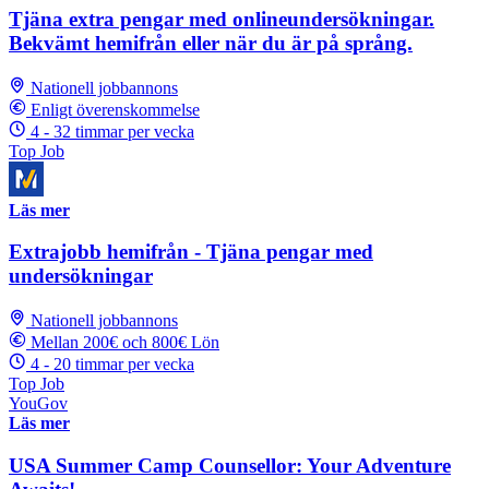
Tjäna extra pengar med onlineundersökningar.
Bekvämt hemifrån eller när du är på språng.
Nationell jobbannons
Enligt överenskommelse
4 - 32 timmar per vecka
Top Job
Läs mer
Extrajobb hemifrån - Tjäna pengar med
undersökningar
Nationell jobbannons
Mellan 200€ och 800€ Lön
4 - 20 timmar per vecka
Top Job
YouGov
Läs mer
USA Summer Camp Counsellor: Your Adventure