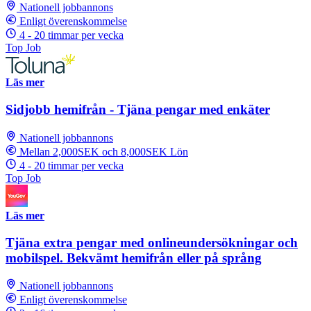
Nationell jobbannons
Enligt överenskommelse
4 - 20 timmar per vecka
Top Job
Läs mer
Sidjobb hemifrån - Tjäna pengar med enkäter
Nationell jobbannons
Mellan 2,000SEK och 8,000SEK Lön
4 - 20 timmar per vecka
Top Job
Läs mer
Tjäna extra pengar med onlineundersökningar och
mobilspel. Bekvämt hemifrån eller på språng
Nationell jobbannons
Enligt överenskommelse