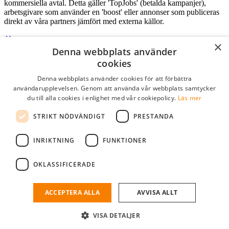
kommersiella avtal. Detta gäller 'TopJobs' (betalda kampanjer),
arbetsgivare som använder en 'boost' eller annonser som publiceras
direkt av våra partners jämfört med externa källor.
×
Denna webbplats använder
Logga in som företag
cookies
Denna webbplats använder cookies för att förbättra
E-post
*
användarupplevelsen. Genom att använda vår webbplats samtycker
du till alla cookies i enlighet med vår cookiepolicy.
Läs mer
Lösenord
STRIKT NÖDVÄNDIGT
PRESTANDA
kom ihåg mig
glömt ditt lösenord?
logga in
INRIKTNING
FUNKTIONER
Kostnadsfri företagsprofil
OKLASSIFICERADE
Om du har företagskonto hos StudentJob SE, kan du enkelt logga in
och söka efter passande kandidater till ditt företag.
ACCEPTERA ALLA
AVVISA ALLT
Har du inte ett företagskonto?
VISA DETALJER
skapa profil gratis