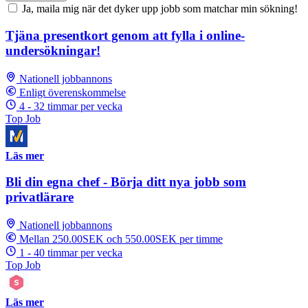
Ja, maila mig när det dyker upp jobb som matchar min sökning!
Tjäna presentkort genom att fylla i online-
undersökningar!
Nationell jobbannons
Enligt överenskommelse
4 - 32 timmar per vecka
Top Job
Läs mer
Bli din egna chef - Börja ditt nya jobb som
privatlärare
Nationell jobbannons
Mellan 250.00SEK och 550.00SEK per timme
1 - 40 timmar per vecka
Top Job
Läs mer