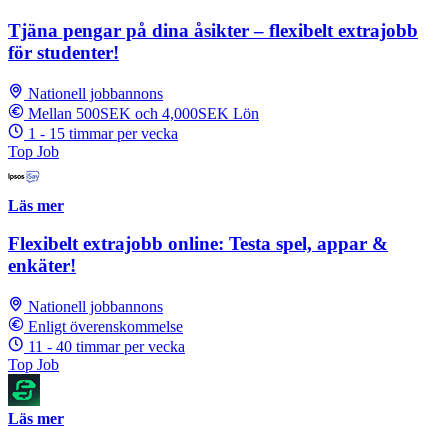
Tjäna pengar på dina åsikter – flexibelt extrajobb
för studenter!
Nationell jobbannons
Mellan 500SEK och 4,000SEK Lön
1 - 15 timmar per vecka
Top Job
Läs mer
Flexibelt extrajobb online: Testa spel, appar &
enkäter!
Nationell jobbannons
Enligt överenskommelse
11 - 40 timmar per vecka
Top Job
Läs mer