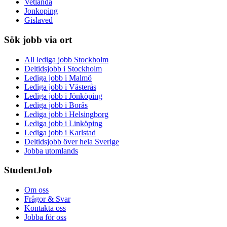
Vetlanda
Jonkoping
Gislaved
Sök jobb via ort
All lediga jobb Stockholm
Deltidsjobb i Stockholm
Lediga jobb i Malmö
Lediga jobb i Västerås
Lediga jobb i Jönköping
Lediga jobb i Borås
Lediga jobb i Helsingborg
Lediga jobb i Linköping
Lediga jobb i Karlstad
Deltidsjobb över hela Sverige
Jobba utomlands
StudentJob
Om oss
Frågor & Svar
Kontakta oss
Jobba för oss