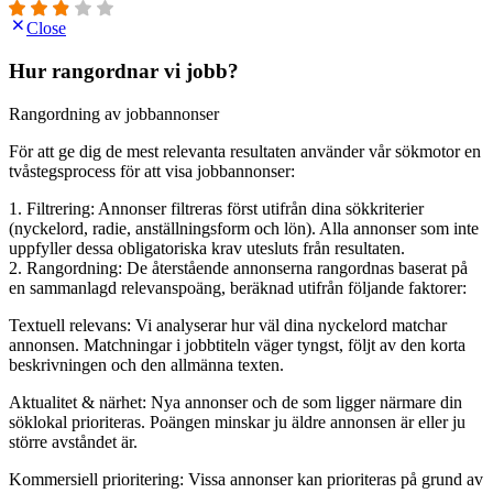
Close
Hur rangordnar vi jobb?
Rangordning av jobbannonser
För att ge dig de mest relevanta resultaten använder vår sökmotor en
tvåstegsprocess för att visa jobbannonser:
1. Filtrering: Annonser filtreras först utifrån dina sökkriterier
(nyckelord, radie, anställningsform och lön). Alla annonser som inte
uppfyller dessa obligatoriska krav utesluts från resultaten.
2. Rangordning: De återstående annonserna rangordnas baserat på
en sammanlagd relevanspoäng, beräknad utifrån följande faktorer:
Textuell relevans: Vi analyserar hur väl dina nyckelord matchar
annonsen. Matchningar i jobbtiteln väger tyngst, följt av den korta
beskrivningen och den allmänna texten.
Aktualitet & närhet: Nya annonser och de som ligger närmare din
söklokal prioriteras. Poängen minskar ju äldre annonsen är eller ju
större avståndet är.
Kommersiell prioritering: Vissa annonser kan prioriteras på grund av