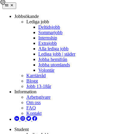
Jobbsökande
Lediga jobb
Deltidsjobb
Sommarjobb
Internship
Extrajobb
Alla lediga jobb
Lediga jobb | städer
Jobba hemifrån
Jobba utomlands
Volontär
Karriärråd
Blogg
Jobb 13-18år
Information
Arbetsgivare
Om oss
FAQ
Kontakt
Student