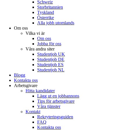
Schweiz
Storbritannien
Tyskland
Österrike
Alla jobb utomlands
Om oss
Vilka vi är
Om oss
Jobba för oss
Våra andra siter
Studentjob UK
Studentjob DE
Studentjob ES
Studentjob NL
Blogg
Kontakta oss
Arbetsgivare
Hitta kandidater
Lägg ut en jobbannons
Tips för arbetsgivare
Våra tjänster
Kontakt
Rekryteringsguiden
FAQ
Kontakta oss