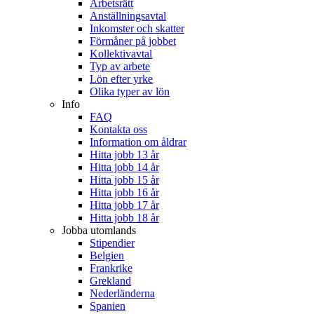
Arbetsrätt
Anställningsavtal
Inkomster och skatter
Förmåner på jobbet
Kollektivavtal
Typ av arbete
Lön efter yrke
Olika typer av lön
Info
FAQ
Kontakta oss
Information om åldrar
Hitta jobb 13 år
Hitta jobb 14 år
Hitta jobb 15 år
Hitta jobb 16 år
Hitta jobb 17 år
Hitta jobb 18 år
Jobba utomlands
Stipendier
Belgien
Frankrike
Grekland
Nederländerna
Spanien