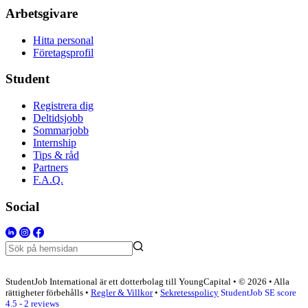
Arbetsgivare
Hitta personal
Företagsprofil
Student
Registrera dig
Deltidsjobb
Sommarjobb
Internship
Tips & råd
Partners
F.A.Q.
Social
StudentJob International är ett dotterbolag till YoungCapital • © 2026 • Alla
rättigheter förbehålls •
Regler & Villkor
•
Sekretesspolicy
StudentJob SE score
4.5 - 2 reviews