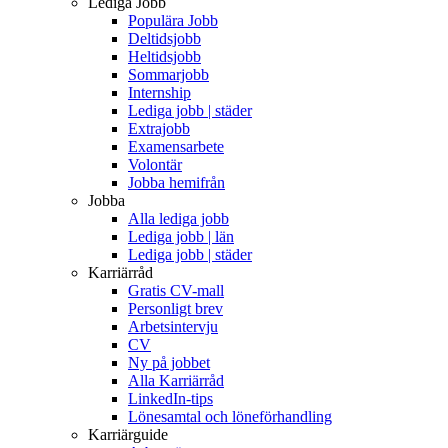
Lediga Jobb
Populära Jobb
Deltidsjobb
Heltidsjobb
Sommarjobb
Internship
Lediga jobb | städer
Extrajobb
Examensarbete
Volontär
Jobba hemifrån
Jobba
Alla lediga jobb
Lediga jobb | län
Lediga jobb | städer
Karriärråd
Gratis CV-mall
Personligt brev
Arbetsintervju
CV
Ny på jobbet
Alla Karriärråd
LinkedIn-tips
Lönesamtal och löneförhandling
Karriärguide