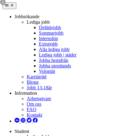
Jobbsökande
Lediga jobb
Deltidsjobb
Sommarjobb
Internship
Extrajobb
Alla lediga jobb
Lediga jobb | städer
Jobba hemifrån
Jobba utomlands
Volontär
Karriärråd
Blogg
Jobb 13-18år
Information
Arbetsgivare
Om oss
FAQ
Kontakt
Student