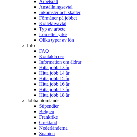
Arbetsrätt
Anställningsavtal
Inkomster och skatter
Förmåner på jobbet
Kollektivavtal
Typ av arbete
Lön efter yrke
Olika typer av lön
Info
FAQ
Kontakta oss
Information om åldrar
Hitta jobb 13 år
Hitta jobb 14 år
Hitta jobb 15 år
Hitta jobb 16 år
Hitta jobb 17 år
Hitta jobb 18 år
Jobba utomlands
Stipendier
Belgien
Frankrike
Grekland
Nederländerna
Spanien