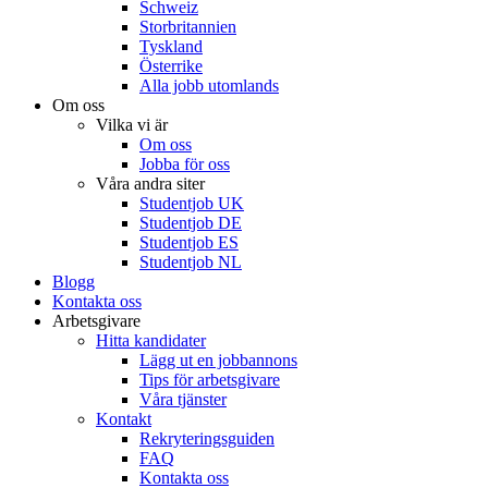
Schweiz
Storbritannien
Tyskland
Österrike
Alla jobb utomlands
Om oss
Vilka vi är
Om oss
Jobba för oss
Våra andra siter
Studentjob UK
Studentjob DE
Studentjob ES
Studentjob NL
Blogg
Kontakta oss
Arbetsgivare
Hitta kandidater
Lägg ut en jobbannons
Tips för arbetsgivare
Våra tjänster
Kontakt
Rekryteringsguiden
FAQ
Kontakta oss