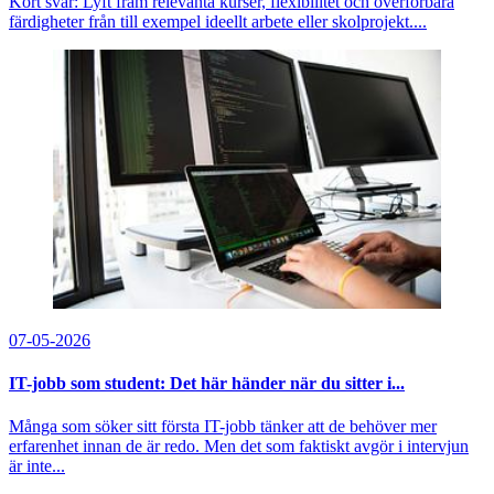
Kort svar: Lyft fram relevanta kurser, flexibilitet och överförbara
färdigheter från till exempel ideellt arbete eller skolprojekt....
07-05-2026
IT-jobb som student: Det här händer när du sitter i...
Många som söker sitt första IT-jobb tänker att de behöver mer
erfarenhet innan de är redo. Men det som faktiskt avgör i intervjun
är inte...