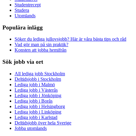
Studentrecept
Studera
Utomlands
Populära inlägg
Söker du lediga jullovsjobb? Här är våra bästa tips och råd
Vad gör man på sin praktik?
Konsten att jobba hemifrån
Sök jobb via ort
All lediga jobb Stockholm
Deltidsjobb i Stockholm
Lediga jobb i Malmö
Lediga jobb i Västerås
Lediga jobb i Jönköping
Lediga jobb i Borås
Lediga jobb i Helsingborg
Lediga jobb i Linköping
Lediga jobb i Karlstad
Deltidsjobb över hela Sverige
Jobba utomlands