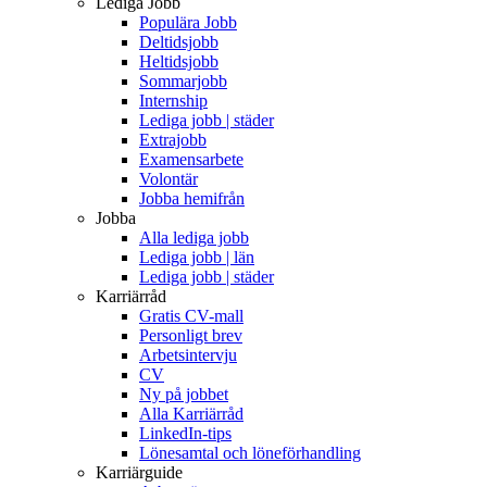
Lediga Jobb
Populära Jobb
Deltidsjobb
Heltidsjobb
Sommarjobb
Internship
Lediga jobb | städer
Extrajobb
Examensarbete
Volontär
Jobba hemifrån
Jobba
Alla lediga jobb
Lediga jobb | län
Lediga jobb | städer
Karriärråd
Gratis CV-mall
Personligt brev
Arbetsintervju
CV
Ny på jobbet
Alla Karriärråd
LinkedIn-tips
Lönesamtal och löneförhandling
Karriärguide