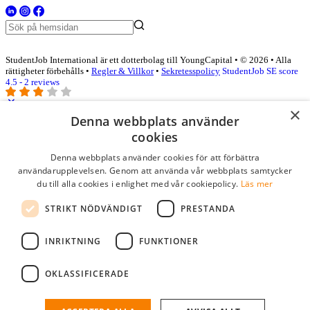
StudentJob International är ett dotterbolag till YoungCapital • © 2026 • Alla
rättigheter förbehålls •
Regler & Villkor
•
Sekretesspolicy
StudentJob SE score
4.5 - 2 reviews
×
Denna webbplats använder
Logga in som företag
cookies
Denna webbplats använder cookies för att förbättra
E-post
*
användarupplevelsen. Genom att använda vår webbplats samtycker
du till alla cookies i enlighet med vår cookiepolicy.
Läs mer
Lösenord
STRIKT NÖDVÄNDIGT
PRESTANDA
kom ihåg mig
glömt ditt lösenord?
logga in
INRIKTNING
FUNKTIONER
Kostnadsfri företagsprofil
OKLASSIFICERADE
Om du har företagskonto hos StudentJob SE, kan du enkelt logga in
och söka efter passande kandidater till ditt företag.