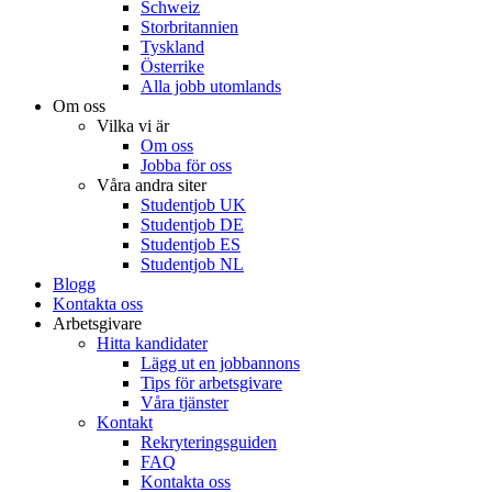
Schweiz
Storbritannien
Tyskland
Österrike
Alla jobb utomlands
Om oss
Vilka vi är
Om oss
Jobba för oss
Våra andra siter
Studentjob UK
Studentjob DE
Studentjob ES
Studentjob NL
Blogg
Kontakta oss
Arbetsgivare
Hitta kandidater
Lägg ut en jobbannons
Tips för arbetsgivare
Våra tjänster
Kontakt
Rekryteringsguiden
FAQ
Kontakta oss