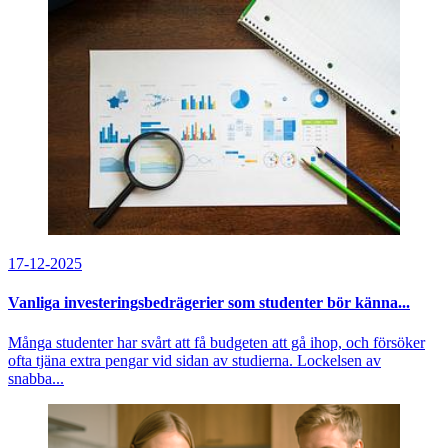
17-12-2025
Vanliga investeringsbedrägerier som studenter bör känna...
Många studenter har svårt att få budgeten att gå ihop, och försöker
ofta tjäna extra pengar vid sidan av studierna. Lockelsen av
snabba...