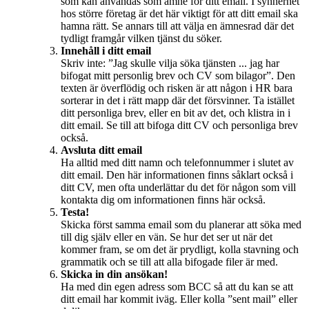
som kan användas som ämne för ditt email. I synnerhet
hos större företag är det här viktigt för att ditt email ska
hamna rätt. Se annars till att välja en ämnesrad där det
tydligt framgår vilken tjänst du söker.
Innehåll i ditt email
Skriv inte: ”Jag skulle vilja söka tjänsten ... jag har
bifogat mitt personlig brev och CV som bilagor”. Den
texten är överflödig och risken är att någon i HR bara
sorterar in det i rätt mapp där det försvinner. Ta istället
ditt personliga brev, eller en bit av det, och klistra in i
ditt email. Se till att bifoga ditt CV och personliga brev
också.
Avsluta ditt email
Ha alltid med ditt namn och telefonnummer i slutet av
ditt email. Den här informationen finns såklart också i
ditt CV, men ofta underlättar du det för någon som vill
kontakta dig om informationen finns här också.
Testa!
Skicka först samma email som du planerar att söka med
till dig själv eller en vän. Se hur det ser ut när det
kommer fram, se om det är prydligt, kolla stavning och
grammatik och se till att alla bifogade filer är med.
Skicka in din ansökan!
Ha med din egen adress som BCC så att du kan se att
ditt email har kommit iväg. Eller kolla ”sent mail” eller