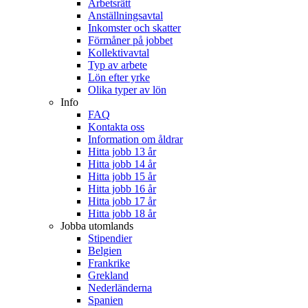
Arbetsrätt
Anställningsavtal
Inkomster och skatter
Förmåner på jobbet
Kollektivavtal
Typ av arbete
Lön efter yrke
Olika typer av lön
Info
FAQ
Kontakta oss
Information om åldrar
Hitta jobb 13 år
Hitta jobb 14 år
Hitta jobb 15 år
Hitta jobb 16 år
Hitta jobb 17 år
Hitta jobb 18 år
Jobba utomlands
Stipendier
Belgien
Frankrike
Grekland
Nederländerna
Spanien