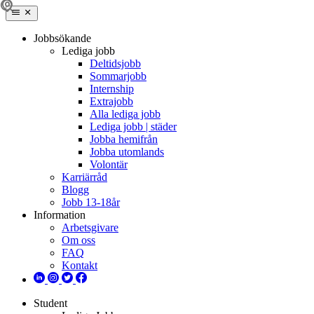
Jobbsökande
Lediga jobb
Deltidsjobb
Sommarjobb
Internship
Extrajobb
Alla lediga jobb
Lediga jobb | städer
Jobba hemifrån
Jobba utomlands
Volontär
Karriärråd
Blogg
Jobb 13-18år
Information
Arbetsgivare
Om oss
FAQ
Kontakt
Student