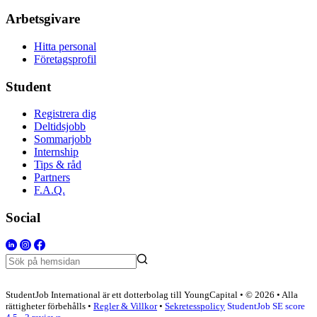
Arbetsgivare
Hitta personal
Företagsprofil
Student
Registrera dig
Deltidsjobb
Sommarjobb
Internship
Tips & råd
Partners
F.A.Q.
Social
StudentJob International är ett dotterbolag till YoungCapital • © 2026 • Alla
rättigheter förbehålls •
Regler & Villkor
•
Sekretesspolicy
StudentJob SE score