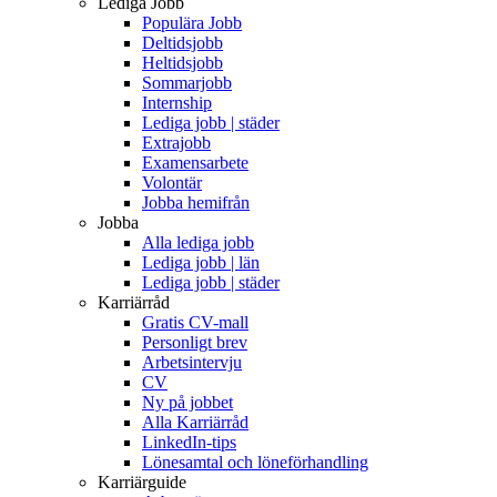
Lediga Jobb
Populära Jobb
Deltidsjobb
Heltidsjobb
Sommarjobb
Internship
Lediga jobb | städer
Extrajobb
Examensarbete
Volontär
Jobba hemifrån
Jobba
Alla lediga jobb
Lediga jobb | län
Lediga jobb | städer
Karriärråd
Gratis CV-mall
Personligt brev
Arbetsintervju
CV
Ny på jobbet
Alla Karriärråd
LinkedIn-tips
Lönesamtal och löneförhandling
Karriärguide