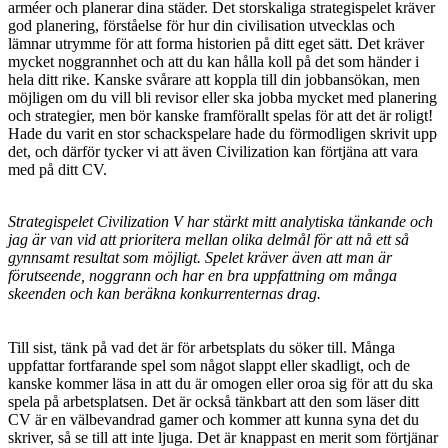
arméer och planerar dina städer. Det storskaliga strategispelet kräver
god planering, förståelse för hur din civilisation utvecklas och
lämnar utrymme för att forma historien på ditt eget sätt. Det kräver
mycket noggrannhet och att du kan hålla koll på det som händer i
hela ditt rike. Kanske svårare att koppla till din jobbansökan, men
möjligen om du vill bli revisor eller ska jobba mycket med planering
och strategier, men bör kanske framförallt spelas för att det är roligt!
Hade du varit en stor schackspelare hade du förmodligen skrivit upp
det, och därför tycker vi att även Civilization kan förtjäna att vara
med på ditt CV.
Strategispelet Civilization V har stärkt mitt analytiska tänkande och
jag är van vid att prioritera mellan olika delmål för att nå ett så
gynnsamt resultat som möjligt. Spelet kräver även att man är
förutseende, noggrann och har en bra uppfattning om många
skeenden och kan beräkna konkurrenternas drag.
Till sist, tänk på vad det är för arbetsplats du söker till. Många
uppfattar fortfarande spel som något slappt eller skadligt, och de
kanske kommer läsa in att du är omogen eller oroa sig för att du ska
spela på arbetsplatsen. Det är också tänkbart att den som läser ditt
CV är en välbevandrad gamer och kommer att kunna syna det du
skriver, så se till att inte ljuga. Det är knappast en merit som förtjänar