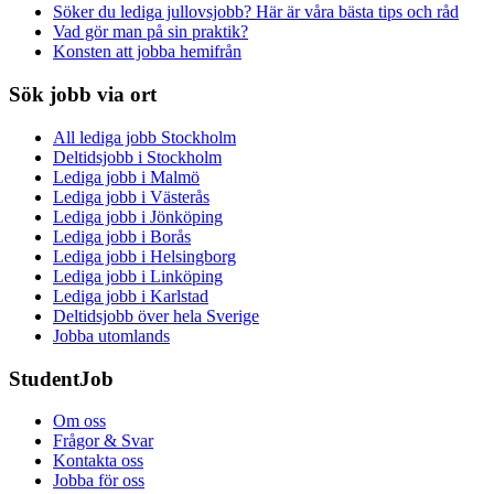
Söker du lediga jullovsjobb? Här är våra bästa tips och råd
Vad gör man på sin praktik?
Konsten att jobba hemifrån
Sök jobb via ort
All lediga jobb Stockholm
Deltidsjobb i Stockholm
Lediga jobb i Malmö
Lediga jobb i Västerås
Lediga jobb i Jönköping
Lediga jobb i Borås
Lediga jobb i Helsingborg
Lediga jobb i Linköping
Lediga jobb i Karlstad
Deltidsjobb över hela Sverige
Jobba utomlands
StudentJob
Om oss
Frågor & Svar
Kontakta oss
Jobba för oss