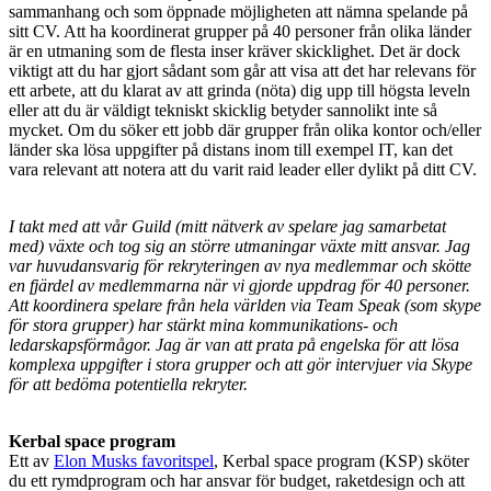
sammanhang och som öppnade möjligheten att nämna spelande på
sitt CV. Att ha koordinerat grupper på 40 personer från olika länder
är en utmaning som de flesta inser kräver skicklighet. Det är dock
viktigt att du har gjort sådant som går att visa att det har relevans för
ett arbete, att du klarat av att grinda (nöta) dig upp till högsta leveln
eller att du är väldigt tekniskt skicklig betyder sannolikt inte så
mycket. Om du söker ett jobb där grupper från olika kontor och/eller
länder ska lösa uppgifter på distans inom till exempel IT, kan det
vara relevant att notera att du varit raid leader eller dylikt på ditt CV.
I takt med att vår Guild (mitt nätverk av spelare jag samarbetat
med) växte och tog sig an större utmaningar växte mitt ansvar. Jag
var huvudansvarig för rekryteringen av nya medlemmar och skötte
en fjärdel av medlemmarna när vi gjorde uppdrag för 40 personer.
Att koordinera spelare från hela världen via Team Speak (som skype
för stora grupper) har stärkt mina kommunikations- och
ledarskapsförmågor. Jag är van att prata på engelska för att lösa
komplexa uppgifter i stora grupper och att gör intervjuer via Skype
för att bedöma potentiella rekryter.
Kerbal space program
Ett av
Elon Musks favoritspel
, Kerbal space program (KSP) sköter
du ett rymdprogram och har ansvar för budget, raketdesign och att