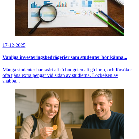
17-12-2025
Vanliga investeringsbedrägerier som studenter bör känna...
Många studenter har svårt att få budgeten att gå ihop, och försöker
ofta tjäna extra pengar vid sidan av studierna. Lockelsen av
snabba...