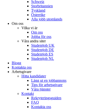
Schweiz
Storbritannien
Tyskland
Österrike
Alla jobb utomlands
Om oss
Vilka vi är
Om oss
Jobba för oss
Våra andra siter
Studentjob UK
Studentjob DE
Studentjob ES
Studentjob NL
Blogg
Kontakta oss
Arbetsgivare
Hitta kandidater
Lägg ut en jobbannons
Tips för arbetsgivare
Våra tjänster
Kontakt
Rekryteringsguiden
FAQ
Kontakta oss