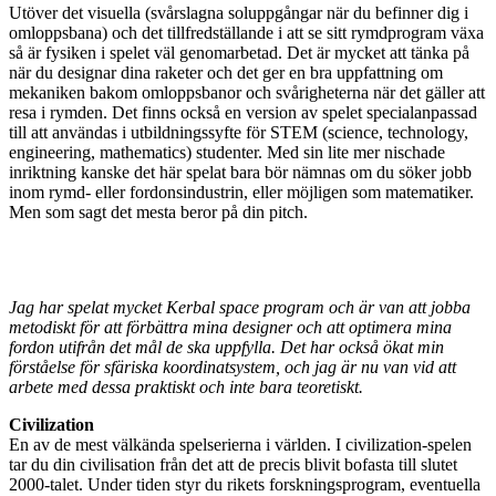
Utöver det visuella (svårslagna soluppgångar när du befinner dig i
omloppsbana) och det tillfredställande i att se sitt rymdprogram växa
så är fysiken i spelet väl genomarbetad. Det är mycket att tänka på
när du designar dina raketer och det ger en bra uppfattning om
mekaniken bakom omloppsbanor och svårigheterna när det gäller att
resa i rymden. Det finns också en version av spelet specialanpassad
till att användas i utbildningssyfte för STEM (science, technology,
engineering, mathematics) studenter. Med sin lite mer nischade
inriktning kanske det här spelat bara bör nämnas om du söker jobb
inom rymd- eller fordonsindustrin, eller möjligen som matematiker.
Men som sagt det mesta beror på din pitch.
Jag har spelat mycket Kerbal space program och är van att jobba
metodiskt för att förbättra mina designer och att optimera mina
fordon utifrån det mål de ska uppfylla. Det har också ökat min
förståelse för sfäriska koordinatsystem, och jag är nu van vid att
arbete med dessa praktiskt och inte bara teoretiskt.
Civilization
En av de mest välkända spelserierna i världen. I civilization-spelen
tar du din civilisation från det att de precis blivit bofasta till slutet
2000-talet. Under tiden styr du rikets forskningsprogram, eventuella