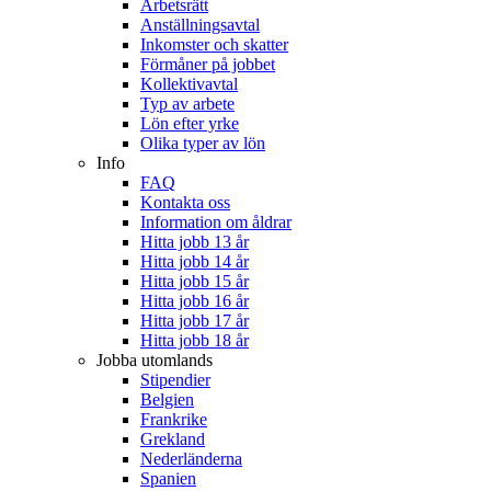
Arbetsrätt
Anställningsavtal
Inkomster och skatter
Förmåner på jobbet
Kollektivavtal
Typ av arbete
Lön efter yrke
Olika typer av lön
Info
FAQ
Kontakta oss
Information om åldrar
Hitta jobb 13 år
Hitta jobb 14 år
Hitta jobb 15 år
Hitta jobb 16 år
Hitta jobb 17 år
Hitta jobb 18 år
Jobba utomlands
Stipendier
Belgien
Frankrike
Grekland
Nederländerna
Spanien