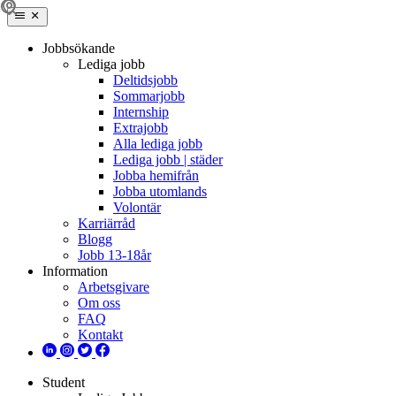
Jobbsökande
Lediga jobb
Deltidsjobb
Sommarjobb
Internship
Extrajobb
Alla lediga jobb
Lediga jobb | städer
Jobba hemifrån
Jobba utomlands
Volontär
Karriärråd
Blogg
Jobb 13-18år
Information
Arbetsgivare
Om oss
FAQ
Kontakt
Student