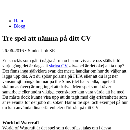
Hem
Blogg
Tre spel att nämna på ditt CV
26-06-2016
•
StudentJob SE
En snackis som gått i några år nu och som vissa av oss ställs inför
varje gång det är dags att
skriva CV
- tv-spel är det okej att ta upp?
Det finns inga självklara svar, det mesta handlar om hur du väljer att
lägga upp det. Att du spöar polarna på FIFA eller att du lagt ner
vansinnigt många timmar på the Sims (det har vi alla, inget att
skämmas över) är nog inget att skriva. Men spel som kräver
samarbete eller andra viktiga egenskaper kan vara värda att ha med.
Du måste dock kunna visa upp att du tagit med dig erfarenheter som
är relevanta för det jobb du söker. Här är tre spel och exempel på hur
du kan använda dina erfarenheter därifrån på ditt CV.
World of Warcraft
World of Warcraft är det spel som det oftast talas om i dessa