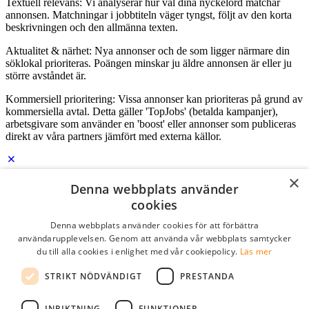
Textuell relevans: Vi analyserar hur väl dina nyckelord matchar
annonsen. Matchningar i jobbtiteln väger tyngst, följt av den korta
beskrivningen och den allmänna texten.
Aktualitet & närhet: Nya annonser och de som ligger närmare din
söklokal prioriteras. Poängen minskar ju äldre annonsen är eller ju
större avståndet är.
Kommersiell prioritering: Vissa annonser kan prioriteras på grund av
kommersiella avtal. Detta gäller 'TopJobs' (betalda kampanjer),
arbetsgivare som använder en 'boost' eller annonser som publiceras
direkt av våra partners jämfört med externa källor.
×
Logga in som företag
Denna webbplats använder
cookies
E-post
*
Denna webbplats använder cookies för att förbättra
användarupplevelsen. Genom att använda vår webbplats samtycker
du till alla cookies i enlighet med vår cookiepolicy.
Läs mer
Lösenord
STRIKT NÖDVÄNDIGT
PRESTANDA
kom ihåg mig
glömt ditt lösenord?
logga in
INRIKTNING
FUNKTIONER