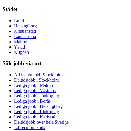
Städer
Lund
Helsingborg
Kristianstad
Landskrona
Malmo
Ystad
Klippan
Sök jobb via ort
All lediga jobb Stockholm
Deltidsjobb i Stockholm
Lediga jobb i Malmö
Lediga jobb i Västerås
Lediga jobb i Jönköping
Lediga jobb i Borås
Lediga jobb i Helsingborg
Lediga jobb i Linköping
Lediga jobb i Karlstad
Deltidsjobb över hela Sverige
Jobba utomlands