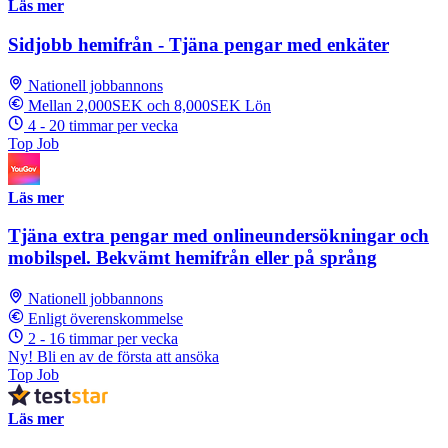
Läs mer
Sidjobb hemifrån - Tjäna pengar med enkäter
Nationell jobbannons
Mellan 2,000SEK och 8,000SEK Lön
4 - 20 timmar per vecka
Top Job
Läs mer
Tjäna extra pengar med onlineundersökningar och
mobilspel. Bekvämt hemifrån eller på språng
Nationell jobbannons
Enligt överenskommelse
2 - 16 timmar per vecka
Ny! Bli en av de första att ansöka
Top Job
Läs mer