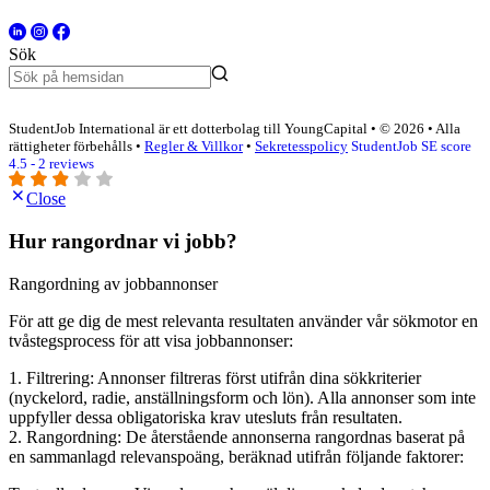
Sök
StudentJob International är ett dotterbolag till YoungCapital • © 2026 • Alla
rättigheter förbehålls •
Regler & Villkor
•
Sekretesspolicy
StudentJob SE score
4.5 - 2 reviews
Close
Hur rangordnar vi jobb?
Rangordning av jobbannonser
För att ge dig de mest relevanta resultaten använder vår sökmotor en
tvåstegsprocess för att visa jobbannonser:
1. Filtrering: Annonser filtreras först utifrån dina sökkriterier
(nyckelord, radie, anställningsform och lön). Alla annonser som inte
uppfyller dessa obligatoriska krav utesluts från resultaten.
2. Rangordning: De återstående annonserna rangordnas baserat på
en sammanlagd relevanspoäng, beräknad utifrån följande faktorer: