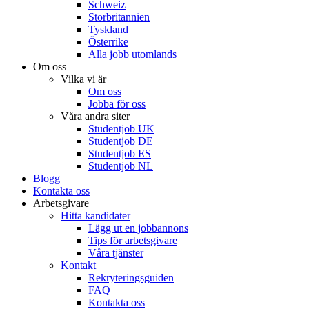
Schweiz
Storbritannien
Tyskland
Österrike
Alla jobb utomlands
Om oss
Vilka vi är
Om oss
Jobba för oss
Våra andra siter
Studentjob UK
Studentjob DE
Studentjob ES
Studentjob NL
Blogg
Kontakta oss
Arbetsgivare
Hitta kandidater
Lägg ut en jobbannons
Tips för arbetsgivare
Våra tjänster
Kontakt
Rekryteringsguiden
FAQ
Kontakta oss