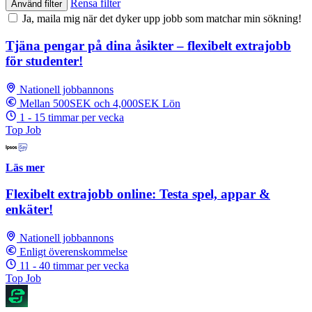
Rensa filter
Använd filter
Ja, maila mig när det dyker upp jobb som matchar min sökning!
Tjäna pengar på dina åsikter – flexibelt extrajobb
för studenter!
Nationell jobbannons
Mellan 500SEK och 4,000SEK Lön
1 - 15 timmar per vecka
Top Job
Läs mer
Flexibelt extrajobb online: Testa spel, appar &
enkäter!
Nationell jobbannons
Enligt överenskommelse
11 - 40 timmar per vecka
Top Job