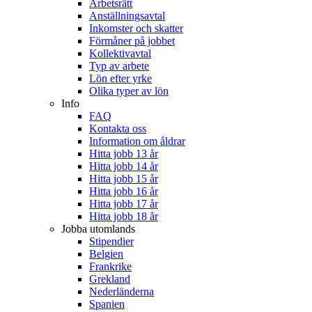
Arbetsrätt
Anställningsavtal
Inkomster och skatter
Förmåner på jobbet
Kollektivavtal
Typ av arbete
Lön efter yrke
Olika typer av lön
Info
FAQ
Kontakta oss
Information om åldrar
Hitta jobb 13 år
Hitta jobb 14 år
Hitta jobb 15 år
Hitta jobb 16 år
Hitta jobb 17 år
Hitta jobb 18 år
Jobba utomlands
Stipendier
Belgien
Frankrike
Grekland
Nederländerna
Spanien