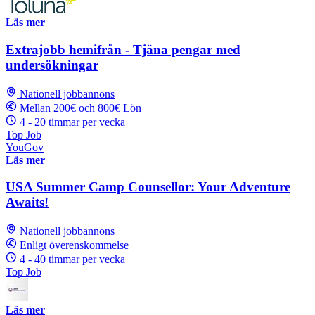
Läs mer
Extrajobb hemifrån - Tjäna pengar med
undersökningar
Nationell jobbannons
Mellan 200€ och 800€ Lön
4 - 20 timmar per vecka
Top Job
YouGov
Läs mer
USA Summer Camp Counsellor: Your Adventure
Awaits!
Nationell jobbannons
Enligt överenskommelse
4 - 40 timmar per vecka
Top Job
Läs mer