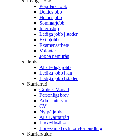
Lediga Jobb
Populära Jobb
Deltidsjobb
Heltidsjobb
Sommarjobb
Internship
Lediga jobb | städer
Extrajobb
Examensarbete
Volontär
Jobba hemifrån
Jobba
Alla lediga jobb
Lediga jobb | län
Lediga jobb | städer
Karriärråd
Gratis CV-mall
Personligt brev
Arbetsintervju
CV
Ny på jobbet
Alla Karriärråd
LinkedIn-tips
Lönesamtal och löneförhandling
Karriärguide