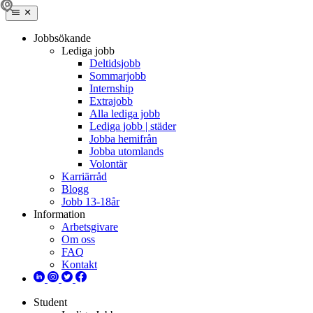
Jobbsökande
Lediga jobb
Deltidsjobb
Sommarjobb
Internship
Extrajobb
Alla lediga jobb
Lediga jobb | städer
Jobba hemifrån
Jobba utomlands
Volontär
Karriärråd
Blogg
Jobb 13-18år
Information
Arbetsgivare
Om oss
FAQ
Kontakt
Student