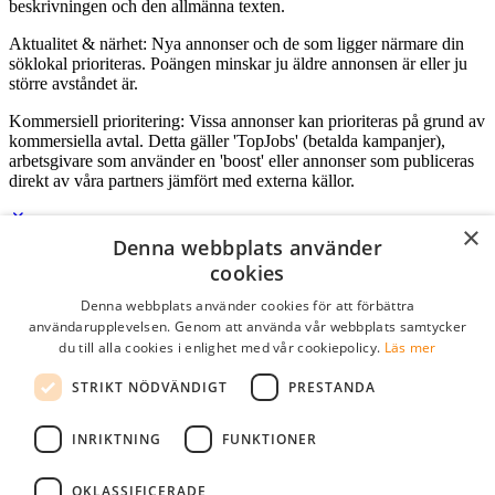
beskrivningen och den allmänna texten.
Aktualitet & närhet: Nya annonser och de som ligger närmare din
söklokal prioriteras. Poängen minskar ju äldre annonsen är eller ju
större avståndet är.
Kommersiell prioritering: Vissa annonser kan prioriteras på grund av
kommersiella avtal. Detta gäller 'TopJobs' (betalda kampanjer),
arbetsgivare som använder en 'boost' eller annonser som publiceras
direkt av våra partners jämfört med externa källor.
×
Denna webbplats använder
Logga in som företag
cookies
Denna webbplats använder cookies för att förbättra
E-post
*
användarupplevelsen. Genom att använda vår webbplats samtycker
du till alla cookies i enlighet med vår cookiepolicy.
Läs mer
Lösenord
STRIKT NÖDVÄNDIGT
PRESTANDA
kom ihåg mig
glömt ditt lösenord?
logga in
INRIKTNING
FUNKTIONER
Kostnadsfri företagsprofil
OKLASSIFICERADE