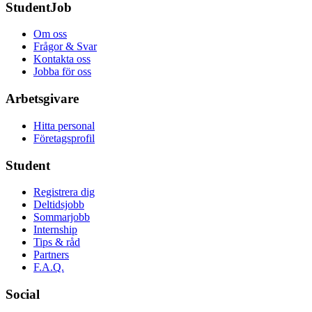
StudentJob
Om oss
Frågor & Svar
Kontakta oss
Jobba för oss
Arbetsgivare
Hitta personal
Företagsprofil
Student
Registrera dig
Deltidsjobb
Sommarjobb
Internship
Tips & råd
Partners
F.A.Q.
Social