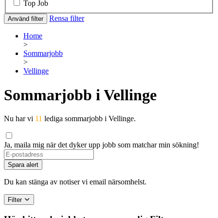
Top Job
Rensa filter
Använd filter
Home
>
Sommarjobb
>
Vellinge
Sommarjobb i Vellinge
Nu har vi
11
lediga sommarjobb i Vellinge.
Ja, maila mig när det dyker upp jobb som matchar min sökning!
If
you
Spara alert
are
a
Du kan stänga av notiser vi email närsomhelst.
human,
ignore
Filter
this
field