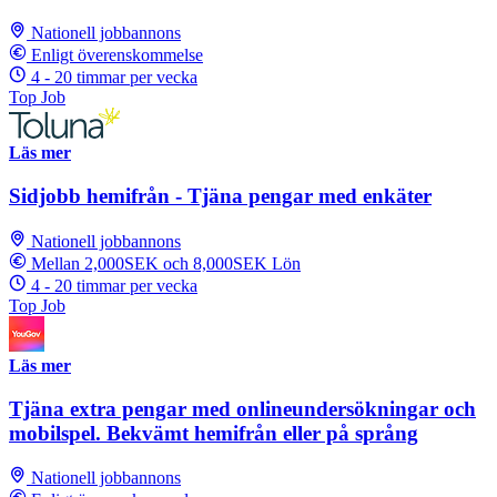
Nationell jobbannons
Enligt överenskommelse
4 - 20 timmar per vecka
Top Job
Läs mer
Sidjobb hemifrån - Tjäna pengar med enkäter
Nationell jobbannons
Mellan 2,000SEK och 8,000SEK Lön
4 - 20 timmar per vecka
Top Job
Läs mer
Tjäna extra pengar med onlineundersökningar och
mobilspel. Bekvämt hemifrån eller på språng
Nationell jobbannons