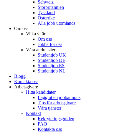
Schweiz
Storbritannien
Tyskland
Österrike
Alla jobb utomlands
Om oss
Vilka vi är
Om oss
Jobba för oss
Våra andra siter
Studentjob UK
Studentjob DE
Studentjob ES
Studentjob NL
Blogg
Kontakta oss
Arbetsgivare
Hitta kandidater
Lägg ut en jobbannons
Tips för arbetsgivare
Våra tjänster
Kontakt
Rekryteringsguiden
FAQ
Kontakta oss