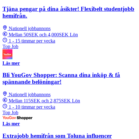
Tjäna pengar på dina åsikter! Flexibelt studentjobb
hemifrån.
Nationell jobbannons
Mellan 50SEK och 4,000SEK Lön
1 - 15 timmar per vecka
Top Job
Läs mer
Bli YouGov Shopper: Scanna dina inköp & få
spännande belöningar!
Nationell jobbannons
Mellan 115SEK och 2,875SEK Lön
1 - 10 timmar per vecka
Top Job
Läs mer
Extrajobb hemifrån som Toluna influencer