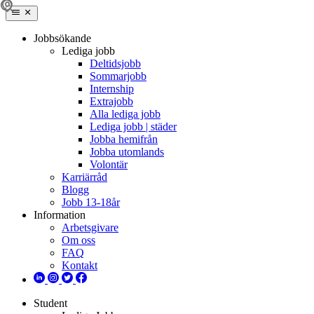
Jobbsökande
Lediga jobb
Deltidsjobb
Sommarjobb
Internship
Extrajobb
Alla lediga jobb
Lediga jobb | städer
Jobba hemifrån
Jobba utomlands
Volontär
Karriärråd
Blogg
Jobb 13-18år
Information
Arbetsgivare
Om oss
FAQ
Kontakt
Student