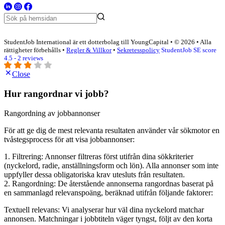
StudentJob International är ett dotterbolag till YoungCapital • © 2026 • Alla
rättigheter förbehålls •
Regler & Villkor
•
Sekretesspolicy
StudentJob SE score
4.5 - 2 reviews
Close
Hur rangordnar vi jobb?
Rangordning av jobbannonser
För att ge dig de mest relevanta resultaten använder vår sökmotor en
tvåstegsprocess för att visa jobbannonser:
1. Filtrering: Annonser filtreras först utifrån dina sökkriterier
(nyckelord, radie, anställningsform och lön). Alla annonser som inte
uppfyller dessa obligatoriska krav utesluts från resultaten.
2. Rangordning: De återstående annonserna rangordnas baserat på
en sammanlagd relevanspoäng, beräknad utifrån följande faktorer:
Textuell relevans: Vi analyserar hur väl dina nyckelord matchar
annonsen. Matchningar i jobbtiteln väger tyngst, följt av den korta