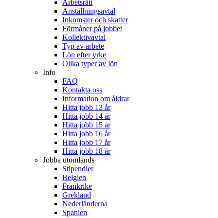
Arbetsrätt
Anställningsavtal
Inkomster och skatter
Förmåner på jobbet
Kollektivavtal
Typ av arbete
Lön efter yrke
Olika typer av lön
Info
FAQ
Kontakta oss
Information om åldrar
Hitta jobb 13 år
Hitta jobb 14 år
Hitta jobb 15 år
Hitta jobb 16 år
Hitta jobb 17 år
Hitta jobb 18 år
Jobba utomlands
Stipendier
Belgien
Frankrike
Grekland
Nederländerna
Spanien