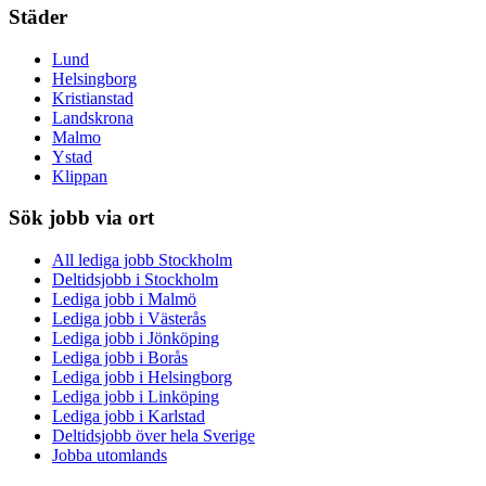
Städer
Lund
Helsingborg
Kristianstad
Landskrona
Malmo
Ystad
Klippan
Sök jobb via ort
All lediga jobb Stockholm
Deltidsjobb i Stockholm
Lediga jobb i Malmö
Lediga jobb i Västerås
Lediga jobb i Jönköping
Lediga jobb i Borås
Lediga jobb i Helsingborg
Lediga jobb i Linköping
Lediga jobb i Karlstad
Deltidsjobb över hela Sverige
Jobba utomlands