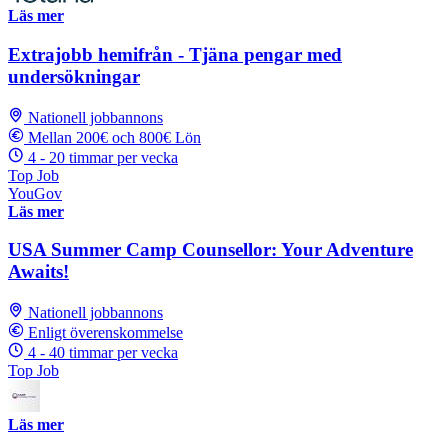
Läs mer
Extrajobb hemifrån - Tjäna pengar med
undersökningar
Nationell jobbannons
Mellan 200€ och 800€ Lön
4 - 20 timmar per vecka
Top Job
YouGov
Läs mer
USA Summer Camp Counsellor: Your Adventure
Awaits!
Nationell jobbannons
Enligt överenskommelse
4 - 40 timmar per vecka
Top Job
Läs mer