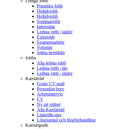
Lediga Jobb
Populära Jobb
Deltidsjobb
Heltidsjobb
Sommarjobb
Internship
Lediga jobb | städer
Extrajobb
Examensarbete
Volontär
Jobba hemifrån
Jobba
Alla lediga jobb
Lediga jobb | län
Lediga jobb | städer
Karriärråd
Gratis CV-mall
Personligt brev
Arbetsintervju
CV
Ny på jobbet
Alla Karriärråd
LinkedIn-tips
Lönesamtal och löneförhandling
Karriärguide